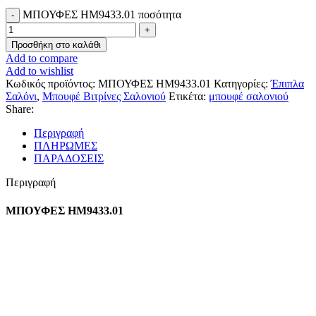
ΜΠΟΥΦΕΣ HM9433.01 ποσότητα
Προσθήκη στο καλάθι
Add to compare
Add to wishlist
Κωδικός προϊόντος:
ΜΠΟΥΦΕΣ HM9433.01
Κατηγορίες:
Έπιπλα
Σαλόνι
,
Μπουφέ Βιτρίνες Σαλονιού
Ετικέτα:
μπουφέ σαλονιού
Share:
Περιγραφή
ΠΛΗΡΩΜΕΣ
ΠΑΡΑΔΟΣΕΙΣ
Περιγραφή
ΜΠΟΥΦΕΣ HM9433.01