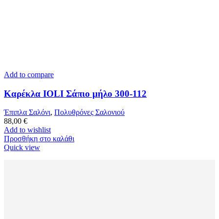
Add to compare
Καρέκλα IOLI Σάπιο μήλο 300-112
Έπιπλα Σαλόνι
,
Πολυθρόνες Σαλονιού
88,00
€
Add to wishlist
Προσθήκη στο καλάθι
Quick view