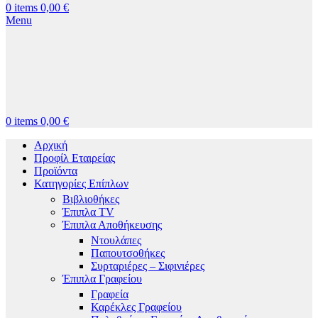
0
items
0,00
€
Menu
0
items
0,00
€
Αρχική
Προφίλ Εταιρείας
Προϊόντα
Κατηγορίες Επίπλων
Βιβλιοθήκες
Έπιπλα TV
Έπιπλα Αποθήκευσης
Ντουλάπες
Παπουτσοθήκες
Συρταριέρες – Σιφινιέρες
Έπιπλα Γραφείου
Γραφεία
Καρέκλες Γραφείου