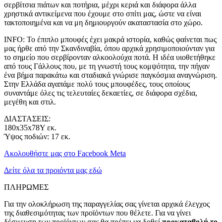
σερβίτσια πιάτων και ποτήρια, μέχρι κεριά και διάφορα άλλα
χρηστικά αντικείμενα που έχουμε στο σπίτι μας, ώστε να είναι
τακτοποιημένα και να μη δημιουργούν ακαταστασία στο χώρο.
INFO: Το έπιπλο μπουφές έχει μακρά ιστορία, καθώς φαίνεται πως
μας ήρθε από την Σκανδιναβία, όπου αρχικά χρησιμοποιούνταν για
το σημείο που σερβίρονταν αλκοολούχα ποτά. Η ιδέα υιοθετήθηκε
από τους Γάλλους που, με τη γνωστή τους κομψότητα, την πήγαν
ένα βήμα παρακάτω και σταδιακά γνώρισε παγκόσμια αναγνώριση.
Στην Ελλάδα αγαπάμε πολύ τους μπουφέδες, τους οποίους
συναντάμε όλες τις τελευταίες δεκαετίες, σε διάφορα σχέδια,
μεγέθη και στιλ.
ΔΙΑΣΤΑΣΕΙΣ:
180x35x78Y εκ.
Ύψος ποδιών: 17 εκ.
Ακολουθήστε μας στο Facebook Meta
Δείτε όλα τα προιόντα μας εδώ
ΠΛΗΡΩΜΕΣ
Για την ολοκλήρωση της παραγγελίας σας γίνεται αρχικά έλεγχος
της διαθεσιμότητας των προϊόντων που θέλετε. Για να γίνει
δέσμευση των προϊόντων σας θα πρέπει να δοθεί
προκαταβολή το