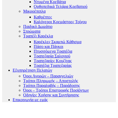
Ντυμένα Κρεβάτια
Ορθοπεδικά Τελάρα Κρεβατιού
Μικροέπιπλα
Καθρέπτες
Καλόγεροι Κρεμάστρες Τοίχου
Παιδικό Δωμάτιο
Στρώματα
Τραπέζι Καρέκλα
Καρέκλες Σκαμπώ Κάθισμα
Πάσο και Πάγκοι
Πτυσσόμενα Τραπέζια
Τραπεζαρία Σαλονιού
Τραπεζαρίες Κουζίνας
Τραπέζια Τραπεζαρίας
Εξυπηρέτηση Πελατών
Όροι Αγορών – Παραγγελιών
Τρόποι Πληρωμής – Αποστολής
Τρόποι Παραλαβής – Παράδοσης
Όροι – Τρόποι Επιστροφής Προϊόντων
Οδηγίες Χρήσης και Συντήρησης
Επικοινωνία με εμάς