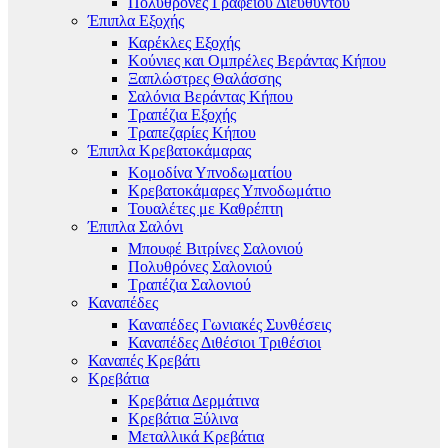
Πολυθρόνες Γραφείου Διευθυντού
Έπιπλα Εξοχής
Καρέκλες Εξοχής
Κούνιες και Ομπρέλες Βεράντας Κήπου
Ξαπλώστρες Θαλάσσης
Σαλόνια Βεράντας Κήπου
Τραπέζια Εξοχής
Τραπεζαρίες Κήπου
Έπιπλα Κρεβατοκάμαρας
Κομοδίνα Υπνοδωματίου
Κρεβατοκάμαρες Υπνοδωμάτιο
Τουαλέτες με Καθρέπτη
Έπιπλα Σαλόνι
Μπουφέ Βιτρίνες Σαλονιού
Πολυθρόνες Σαλονιού
Τραπέζια Σαλονιού
Καναπέδες
Καναπέδες Γωνιακές Συνθέσεις
Καναπέδες Διθέσιοι Τριθέσιοι
Καναπές Κρεβάτι
Κρεβάτια
Κρεβάτια Δερμάτινα
Κρεβάτια Ξύλινα
Μεταλλικά Κρεβάτια