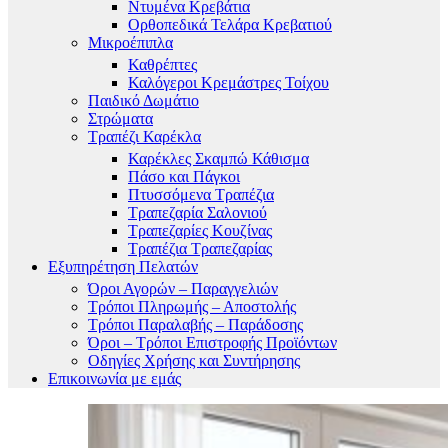
Ντυμένα Κρεβάτια
Ορθοπεδικά Τελάρα Κρεβατιού
Μικροέπιπλα
Καθρέπτες
Καλόγεροι Κρεμάστρες Τοίχου
Παιδικό Δωμάτιο
Στρώματα
Τραπέζι Καρέκλα
Καρέκλες Σκαμπώ Κάθισμα
Πάσο και Πάγκοι
Πτυσσόμενα Τραπέζια
Τραπεζαρία Σαλονιού
Τραπεζαρίες Κουζίνας
Τραπέζια Τραπεζαρίας
Εξυπηρέτηση Πελατών
Όροι Αγορών – Παραγγελιών
Τρόποι Πληρωμής – Αποστολής
Τρόποι Παραλαβής – Παράδοσης
Όροι – Τρόποι Επιστροφής Προϊόντων
Οδηγίες Χρήσης και Συντήρησης
Επικοινωνία με εμάς