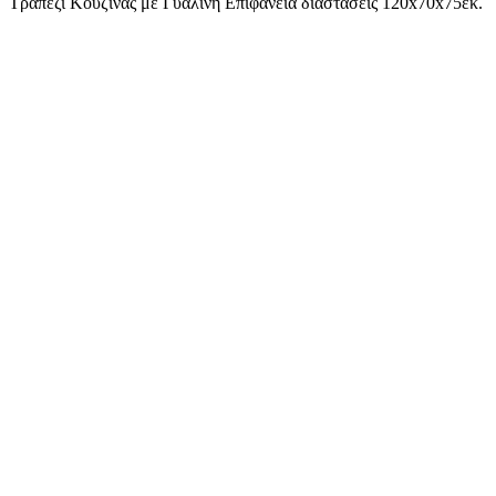
Τραπέζι Κουζίνας με Γυάλινη Επιφάνεια διάστασεις 120x70x75εκ.