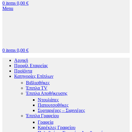
0
items
0,00
€
Menu
0
items
0,00
€
Αρχική
Προφίλ Εταιρείας
Προϊόντα
Κατηγορίες Επίπλων
Βιβλιοθήκες
Έπιπλα TV
Έπιπλα Αποθήκευσης
Ντουλάπες
Παπουτσοθήκες
Συρταριέρες – Σιφινιέρες
Έπιπλα Γραφείου
Γραφεία
Καρέκλες Γραφείου