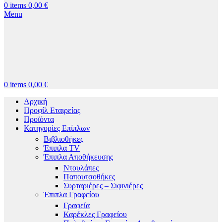
0
items
0,00
€
Menu
0
items
0,00
€
Αρχική
Προφίλ Εταιρείας
Προϊόντα
Κατηγορίες Επίπλων
Βιβλιοθήκες
Έπιπλα TV
Έπιπλα Αποθήκευσης
Ντουλάπες
Παπουτσοθήκες
Συρταριέρες – Σιφινιέρες
Έπιπλα Γραφείου
Γραφεία
Καρέκλες Γραφείου