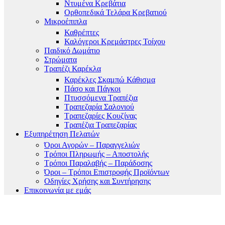
Ντυμένα Κρεβάτια
Ορθοπεδικά Τελάρα Κρεβατιού
Μικροέπιπλα
Καθρέπτες
Καλόγεροι Κρεμάστρες Τοίχου
Παιδικό Δωμάτιο
Στρώματα
Τραπέζι Καρέκλα
Καρέκλες Σκαμπώ Κάθισμα
Πάσο και Πάγκοι
Πτυσσόμενα Τραπέζια
Τραπεζαρία Σαλονιού
Τραπεζαρίες Κουζίνας
Τραπέζια Τραπεζαρίας
Εξυπηρέτηση Πελατών
Όροι Αγορών – Παραγγελιών
Τρόποι Πληρωμής – Αποστολής
Τρόποι Παραλαβής – Παράδοσης
Όροι – Τρόποι Επιστροφής Προϊόντων
Οδηγίες Χρήσης και Συντήρησης
Επικοινωνία με εμάς