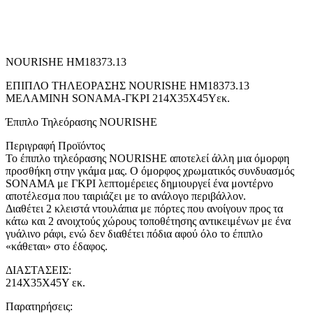
NOURISHE HM18373.13
ΕΠΙΠΛΟ ΤΗΛΕΟΡΑΣΗΣ NOURISHE HM18373.13
ΜΕΛΑΜΙΝΗ SONAMA-ΓΚΡΙ 214Χ35Χ45Υεκ.
Έπιπλο Τηλεόρασης NOURISHE
Περιγραφή Προϊόντος
Το έπιπλο τηλεόρασης NOURISHE αποτελεί άλλη μια όμορφη
προσθήκη στην γκάμα μας. Ο όμορφος χρωματικός συνδυασμός
SONAMA με ΓΚΡΙ λεπτομέρειες δημιουργεί ένα μοντέρνο
αποτέλεσμα που ταιριάζει με το ανάλογο περιβάλλον.
Διαθέτει 2 κλειστά ντουλάπια με πόρτες που ανοίγουν προς τα
κάτω και 2 ανοιχτούς χώρους τοποθέτησης αντικειμένων με ένα
γυάλινο ράφι, ενώ δεν διαθέτει πόδια αφού όλο το έπιπλο
«κάθεται» στο έδαφος.
ΔΙΑΣΤΑΣΕΙΣ:
214Χ35Χ45Υ εκ.
Παρατηρήσεις: