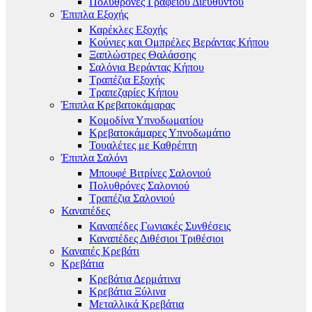
Πολυθρόνες Γραφείου Διευθυντού
Έπιπλα Εξοχής
Καρέκλες Εξοχής
Κούνιες και Ομπρέλες Βεράντας Κήπου
Ξαπλώστρες Θαλάσσης
Σαλόνια Βεράντας Κήπου
Τραπέζια Εξοχής
Τραπεζαρίες Κήπου
Έπιπλα Κρεβατοκάμαρας
Κομοδίνα Υπνοδωματίου
Κρεβατοκάμαρες Υπνοδωμάτιο
Τουαλέτες με Καθρέπτη
Έπιπλα Σαλόνι
Μπουφέ Βιτρίνες Σαλονιού
Πολυθρόνες Σαλονιού
Τραπέζια Σαλονιού
Καναπέδες
Καναπέδες Γωνιακές Συνθέσεις
Καναπέδες Διθέσιοι Τριθέσιοι
Καναπές Κρεβάτι
Κρεβάτια
Κρεβάτια Δερμάτινα
Κρεβάτια Ξύλινα
Μεταλλικά Κρεβάτια