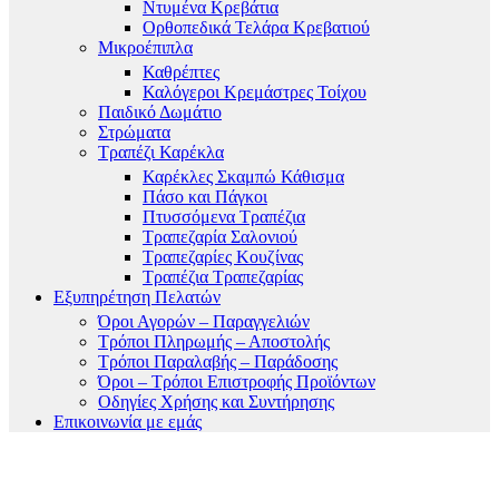
Ντυμένα Κρεβάτια
Ορθοπεδικά Τελάρα Κρεβατιού
Μικροέπιπλα
Καθρέπτες
Καλόγεροι Κρεμάστρες Τοίχου
Παιδικό Δωμάτιο
Στρώματα
Τραπέζι Καρέκλα
Καρέκλες Σκαμπώ Κάθισμα
Πάσο και Πάγκοι
Πτυσσόμενα Τραπέζια
Τραπεζαρία Σαλονιού
Τραπεζαρίες Κουζίνας
Τραπέζια Τραπεζαρίας
Εξυπηρέτηση Πελατών
Όροι Αγορών – Παραγγελιών
Τρόποι Πληρωμής – Αποστολής
Τρόποι Παραλαβής – Παράδοσης
Όροι – Τρόποι Επιστροφής Προϊόντων
Οδηγίες Χρήσης και Συντήρησης
Επικοινωνία με εμάς