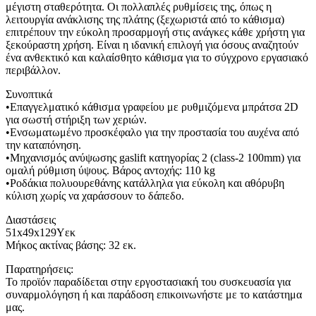
μέγιστη σταθερότητα. Οι πολλαπλές ρυθμίσεις της, όπως η
λειτουργία ανάκλισης της πλάτης (ξεχωριστά από το κάθισμα)
επιτρέπουν την εύκολη προσαρμογή στις ανάγκες κάθε χρήστη για
ξεκούραστη χρήση. Είναι η ιδανική επιλογή για όσους αναζητούν
ένα ανθεκτικό και καλαίσθητο κάθισμα για το σύγχρονο εργασιακό
περιβάλλον.
Συνοπτικά
•Επαγγελματικό κάθισμα γραφείου με ρυθμιζόμενα μπράτσα 2D
για σωστή στήριξη των χεριών.
•Ενσωματωμένο προσκέφαλο για την προστασία του αυχένα από
την καταπόνηση.
•Μηχανισμός ανύψωσης gaslift κατηγορίας 2 (class-2 100mm) για
ομαλή ρύθμιση ύψους. Βάρος αντοχής: 110 kg
•Ροδάκια πολυουρεθάνης κατάλληλα για εύκολη και αθόρυβη
κύλιση χωρίς να χαράσσουν το δάπεδο.
Διαστάσεις
51x49x129Υεκ
Μήκος ακτίνας βάσης: 32 εκ.
Παρατηρήσεις:
Το προϊόν παραδίδεται στην εργοστασιακή του συσκευασία για
συναρμολόγηση ή και παράδοση επικοινωνήστε με το κατάστημα
μας.