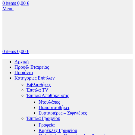
0
items
0,00
€
Menu
0
items
0,00
€
Αρχική
Προφίλ Εταιρείας
Προϊόντα
Κατηγορίες Επίπλων
Βιβλιοθήκες
Έπιπλα TV
Έπιπλα Αποθήκευσης
Ντουλάπες
Παπουτσοθήκες
Συρταριέρες – Σιφινιέρες
Έπιπλα Γραφείου
Γραφεία
Καρέκλες Γραφείου