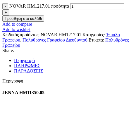
NOVAR HM1217.01 ποσότητα
Προσθήκη στο καλάθι
Add to compare
Add to wishlist
Κωδικός προϊόντος:
NOVAR HM1217.01
Κατηγορίες:
Έπιπλα
Γραφείου
,
Πολυθρόνες Γραφείου Διευθυντού
Ετικέτα:
Πολυθρόνες
Γραφείου
Share:
Περιγραφή
ΠΛΗΡΩΜΕΣ
ΠΑΡΑΔΟΣΕΙΣ
Περιγραφή
JENNA HM11350.05