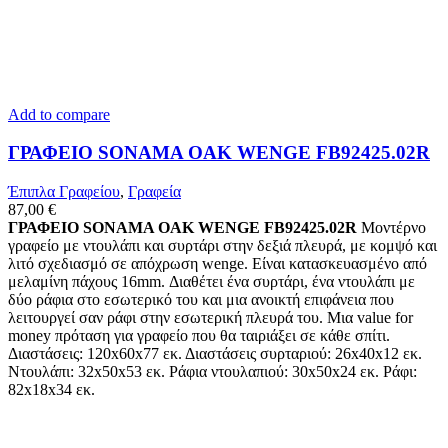
Add to compare
ΓΡΑΦΕΙΟ SONAMA OAK WENGE FB92425.02R
Έπιπλα Γραφείου
,
Γραφεία
87,00
€
ΓΡΑΦΕΙΟ SONAMA OAK WENGE FB92425.02R
Μοντέρνο
γραφείο με ντουλάπι και συρτάρι στην δεξιά πλευρά, με κομψό και
λιτό σχεδιασμό σε απόχρωση wenge. Είναι κατασκευασμένο από
μελαμίνη πάχους 16mm. Διαθέτει ένα συρτάρι, ένα ντουλάπι με
δύο ράφια στο εσωτερικό του και μια ανοικτή επιφάνεια που
λειτουργεί σαν ράφι στην εσωτερική πλευρά του. Μια value for
money πρόταση για γραφείο που θα ταιριάξει σε κάθε σπίτι.
Διαστάσεις: 120x60x77 εκ. Διαστάσεις συρταριού: 26x40x12 εκ.
Ντουλάπι: 32x50x53 εκ. Ράφια ντουλαπιού: 30x50x24 εκ. Ράφι:
82x18x34 εκ.