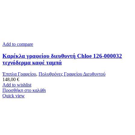
Add to compare
Καρέκλα γραφείου διευθυντή Chloe 126-000032
τεχνόδερμα καφέ ταμπά
Έπιπλα Γραφείου
,
Πολυθρόνες Γραφείου Διευθυντού
148,00
€
Add to wishlist
Προσθήκη στο καλάθι
Quick view