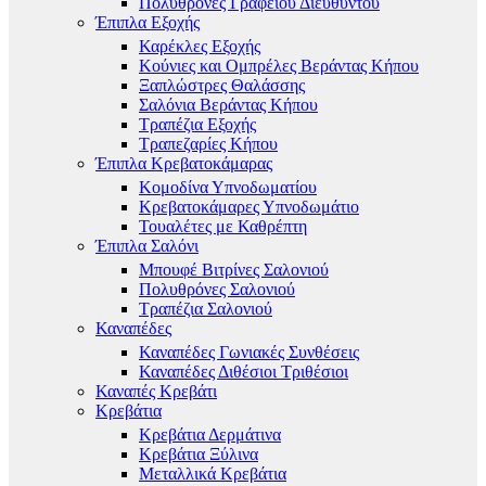
Πολυθρόνες Γραφείου Διευθυντού
Έπιπλα Εξοχής
Καρέκλες Εξοχής
Κούνιες και Ομπρέλες Βεράντας Κήπου
Ξαπλώστρες Θαλάσσης
Σαλόνια Βεράντας Κήπου
Τραπέζια Εξοχής
Τραπεζαρίες Κήπου
Έπιπλα Κρεβατοκάμαρας
Κομοδίνα Υπνοδωματίου
Κρεβατοκάμαρες Υπνοδωμάτιο
Τουαλέτες με Καθρέπτη
Έπιπλα Σαλόνι
Μπουφέ Βιτρίνες Σαλονιού
Πολυθρόνες Σαλονιού
Τραπέζια Σαλονιού
Καναπέδες
Καναπέδες Γωνιακές Συνθέσεις
Καναπέδες Διθέσιοι Τριθέσιοι
Καναπές Κρεβάτι
Κρεβάτια
Κρεβάτια Δερμάτινα
Κρεβάτια Ξύλινα
Μεταλλικά Κρεβάτια