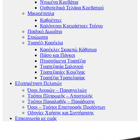
Ντυμένα Κρεβάτια
Ορθοπεδικά Τελάρα Κρεβατιού
Μικροέπιπλα
Καθρέπτες
Καλόγεροι Κρεμάστρες Τοίχου
Παιδικό Δωμάτιο
Στρώματα
Τραπέζι Καρέκλα
Καρέκλες Σκαμπώ Κάθισμα
Πάσο και Πάγκοι
Πτυσσόμενα Τραπέζια
Τραπεζαρία Σαλονιού
Τραπεζαρίες Κουζίνας
Τραπέζια Τραπεζαρίας
Εξυπηρέτηση Πελατών
Όροι Αγορών – Παραγγελιών
Τρόποι Πληρωμής – Αποστολής
Τρόποι Παραλαβής – Παράδοσης
Όροι – Τρόποι Επιστροφής Προϊόντων
Οδηγίες Χρήσης και Συντήρησης
Επικοινωνία με εμάς