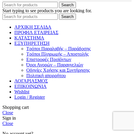
Search
Start typing to see products you are looking for.
Search
ΑΡΧΙΚΗ ΣΕΛΙΔΑ
ΠΡΟΦΙΛ ΕΤΑΙΡΕΙΑΣ
ΚΑΤΑΣΤΗΜΑ
ΕΞΥΠΗΡΕΤΗΣΗ
Τρόποι Παραλαβής – Παράδοσης
Τρόποι Πληρωμής – Αποστολής
Επιστροφές Προϊόντων
Όροι Αγορών – Παραγγελιών
Οδηγίες Χρήσης και Συντήρησης
Πολιτική απορρήτου
ΛΟΓΑΡΙΑΣΜΟΣ
ΕΠΙΚΟΙΝΩΝΙΑ
Wishlist
Login / Register
Shopping cart
Close
Sign in
Close
No account yet?