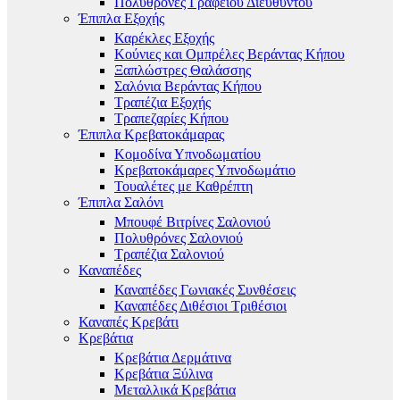
Πολυθρόνες Γραφείου Διευθυντού
Έπιπλα Εξοχής
Καρέκλες Εξοχής
Κούνιες και Ομπρέλες Βεράντας Κήπου
Ξαπλώστρες Θαλάσσης
Σαλόνια Βεράντας Κήπου
Τραπέζια Εξοχής
Τραπεζαρίες Κήπου
Έπιπλα Κρεβατοκάμαρας
Κομοδίνα Υπνοδωματίου
Κρεβατοκάμαρες Υπνοδωμάτιο
Τουαλέτες με Καθρέπτη
Έπιπλα Σαλόνι
Μπουφέ Βιτρίνες Σαλονιού
Πολυθρόνες Σαλονιού
Τραπέζια Σαλονιού
Καναπέδες
Καναπέδες Γωνιακές Συνθέσεις
Καναπέδες Διθέσιοι Τριθέσιοι
Καναπές Κρεβάτι
Κρεβάτια
Κρεβάτια Δερμάτινα
Κρεβάτια Ξύλινα
Μεταλλικά Κρεβάτια