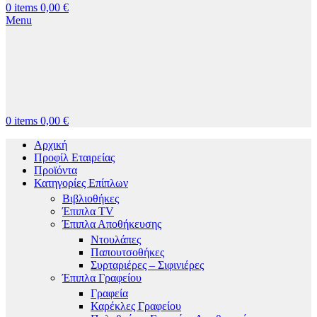
0
items
0,00
€
Menu
0
items
0,00
€
Αρχική
Προφίλ Εταιρείας
Προϊόντα
Κατηγορίες Επίπλων
Βιβλιοθήκες
Έπιπλα TV
Έπιπλα Αποθήκευσης
Ντουλάπες
Παπουτσοθήκες
Συρταριέρες – Σιφινιέρες
Έπιπλα Γραφείου
Γραφεία
Καρέκλες Γραφείου