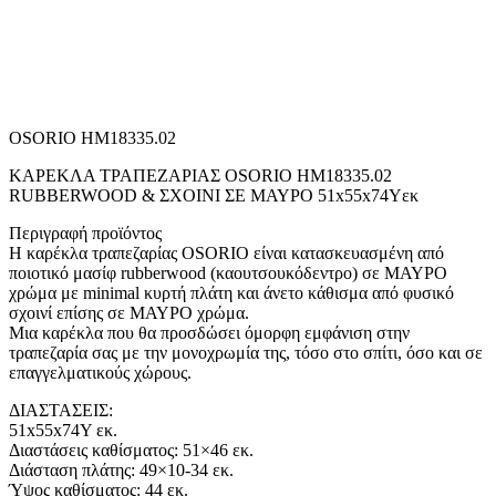
OSORIO HM18335.02
KΑΡΕΚΛΑ ΤΡΑΠΕΖΑΡΙΑΣ OSORIO HM18335.02
RUBBERWOOD & ΣΧΟΙΝΙ ΣΕ ΜΑΥΡΟ 51x55x74Υεκ
Περιγραφή προϊόντος
Η καρέκλα τραπεζαρίας OSORIO είναι κατασκευασμένη από
ποιοτικό μασίφ rubberwood (καουτσουκόδεντρο) σε ΜΑΥΡΟ
χρώμα με minimal κυρτή πλάτη και άνετο κάθισμα από φυσικό
σχοινί επίσης σε ΜΑΥΡΟ χρώμα.
Μια καρέκλα που θα προσδώσει όμορφη εμφάνιση στην
τραπεζαρία σας με την μονοχρωμία της, τόσο στο σπίτι, όσο και σε
επαγγελματικούς χώρους.
ΔΙΑΣΤΑΣΕΙΣ:
51x55x74Υ εκ.
Διαστάσεις καθίσματος: 51×46 εκ.
Διάσταση πλάτης: 49×10-34 εκ.
Ύψος καθίσματος: 44 εκ.