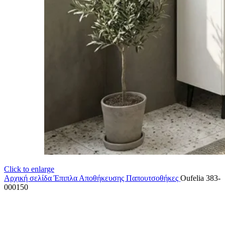
Click to enlarge
Αρχική σελίδα
Έπιπλα Αποθήκευσης
Παπουτσοθήκες
Oufelia 383-
000150