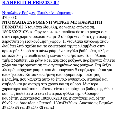
ΚΑΘΡΕΠΤΗ FB92437.02
Ντουλάπες Ρούχων
,
Έπιπλα Αποθήκευσης
479,00
€
ΝΤΟΥΛΑΠΑ ΣΥΡΟΜΕΝΗ WENGE ΜΕ ΚΑΘΡΕΠΤΗ
FB92437.02
Ντουλάπα δίφυλλη, σε wenge απόχρωση,
180X60X210Υεκ. Οργανώστε και αποθηκεύστε τα ρούχα σας
στην ευρύχωρη ντουλάπα και με 2 συρόμενες πόρτες για ακόμη
περισσότερη εξοικονόμηση χώρου. Η ντουλάπα υπνοδωματίου
διαθέτει λιτό σχέδιο και το εσωτερικό της περιλαμβάνει στην
αριστερή πλευρά στο πάνω ράφι, ένα μεγάλο βαθύ ράφι, πλήρως
κατάλληλο για αποθήκευση κλινοσκεπασμάτων. Το υπόλοιπο
τμήμα διαθέτει μια ράγα κρεμάσματος ρούχων, παρέχοντας άπλετο
χώρο για την οργάνωση των αγαπημένων σας ρούχων. Στη δεξιά
πλευρά υπάρχουν ράφια, που δημιουργούν 5 ευρύχωρα ράφια για
αποθήκευση. Κατασκευασμένη από εξαιρετικής ποιότητας
μελαμίνη, που καθιστά αυτό το έπιπλο ανθεκτικό, σταθερό και
στιβαρό και με αντοχή στο χρόνο και τη φθορά. Ιδιαίτερα
χαρακτηριστικά του προϊόντος είναι το ευρύχωρο βάθος της, 60 εκ
και πως διαθέτει στο ένα εξωτερικό φύλλο της, ολόσωμο
καθρέπτη. Διαστάσεις: 180x60x210 εκ. Διαστάσεις Καθρέπτη:
89x92 εκ. Διαστάσεις Ραφιού: 130x43x30 εκ. Διαστάσεις Ραφιών:
45x45x45 εκ. 45x45x36 εκ. x4