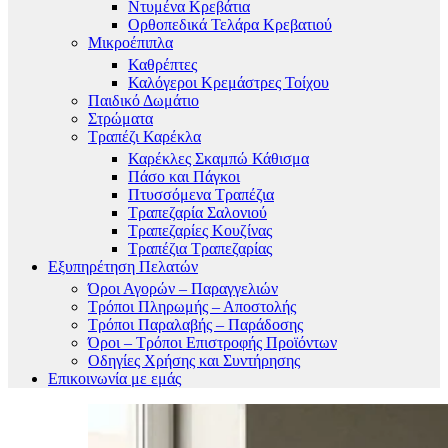
Ντυμένα Κρεβάτια
Ορθοπεδικά Τελάρα Κρεβατιού
Μικροέπιπλα
Καθρέπτες
Καλόγεροι Κρεμάστρες Τοίχου
Παιδικό Δωμάτιο
Στρώματα
Τραπέζι Καρέκλα
Καρέκλες Σκαμπώ Κάθισμα
Πάσο και Πάγκοι
Πτυσσόμενα Τραπέζια
Τραπεζαρία Σαλονιού
Τραπεζαρίες Κουζίνας
Τραπέζια Τραπεζαρίας
Εξυπηρέτηση Πελατών
Όροι Αγορών – Παραγγελιών
Τρόποι Πληρωμής – Αποστολής
Τρόποι Παραλαβής – Παράδοσης
Όροι – Τρόποι Επιστροφής Προϊόντων
Οδηγίες Χρήσης και Συντήρησης
Επικοινωνία με εμάς