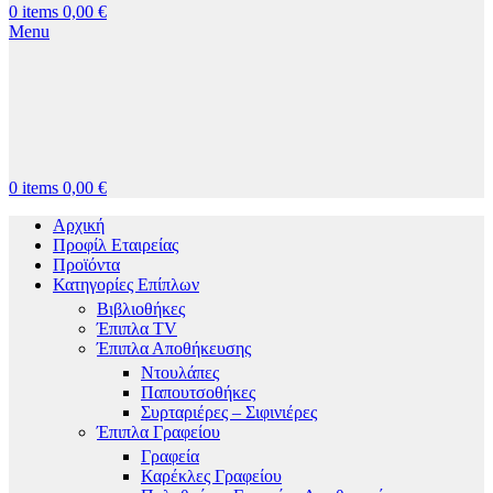
0
items
0,00
€
Menu
0
items
0,00
€
Αρχική
Προφίλ Εταιρείας
Προϊόντα
Κατηγορίες Επίπλων
Βιβλιοθήκες
Έπιπλα TV
Έπιπλα Αποθήκευσης
Ντουλάπες
Παπουτσοθήκες
Συρταριέρες – Σιφινιέρες
Έπιπλα Γραφείου
Γραφεία
Καρέκλες Γραφείου