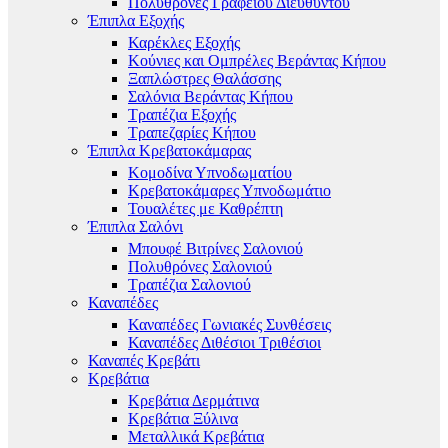
Πολυθρόνες Γραφείου Διευθυντού
Έπιπλα Εξοχής
Καρέκλες Εξοχής
Κούνιες και Ομπρέλες Βεράντας Κήπου
Ξαπλώστρες Θαλάσσης
Σαλόνια Βεράντας Κήπου
Τραπέζια Εξοχής
Τραπεζαρίες Κήπου
Έπιπλα Κρεβατοκάμαρας
Κομοδίνα Υπνοδωματίου
Κρεβατοκάμαρες Υπνοδωμάτιο
Τουαλέτες με Καθρέπτη
Έπιπλα Σαλόνι
Μπουφέ Βιτρίνες Σαλονιού
Πολυθρόνες Σαλονιού
Τραπέζια Σαλονιού
Καναπέδες
Καναπέδες Γωνιακές Συνθέσεις
Καναπέδες Διθέσιοι Τριθέσιοι
Καναπές Κρεβάτι
Κρεβάτια
Κρεβάτια Δερμάτινα
Κρεβάτια Ξύλινα
Μεταλλικά Κρεβάτια