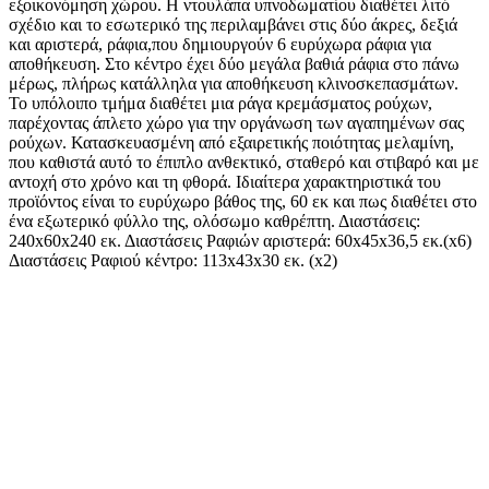
εξοικονόμηση χώρου. Η ντουλάπα υπνοδωματίου διαθέτει λιτό
σχέδιο και το εσωτερικό της περιλαμβάνει στις δύο άκρες, δεξιά
και αριστερά, ράφια,που δημιουργούν 6 ευρύχωρα ράφια για
αποθήκευση. Στο κέντρο έχει δύο μεγάλα βαθιά ράφια στο πάνω
μέρως, πλήρως κατάλληλα για αποθήκευση κλινοσκεπασμάτων.
Το υπόλοιπο τμήμα διαθέτει μια ράγα κρεμάσματος ρούχων,
παρέχοντας άπλετο χώρο για την οργάνωση των αγαπημένων σας
ρούχων. Κατασκευασμένη από εξαιρετικής ποιότητας μελαμίνη,
που καθιστά αυτό το έπιπλο ανθεκτικό, σταθερό και στιβαρό και με
αντοχή στο χρόνο και τη φθορά. Ιδιαίτερα χαρακτηριστικά του
προϊόντος είναι το ευρύχωρο βάθος της, 60 εκ και πως διαθέτει στο
ένα εξωτερικό φύλλο της, ολόσωμο καθρέπτη. Διαστάσεις:
240x60x240 εκ. Διαστάσεις Ραφιών αριστερά: 60x45x36,5 εκ.(x6)
Διαστάσεις Ραφιού κέντρο: 113x43x30 εκ. (x2)