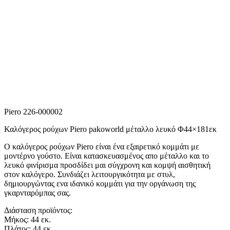
Piero 226-000002
Καλόγερος ρούχων Piero pakoworld μέταλλο λευκό Φ44×181εκ
Ο καλόγερος ρούχων Piero είναι ένα εξαιρετικό κομμάτι με
μοντέρνο γούστο. Είναι κατασκευασμένος απο μέταλλο και το
λευκό φινίρισμα προσδίδει μαι σύγχρονη και κομψή αισθητική
στον καλόγερο. Συνδιάζει λειτουργικότητα με στυλ,
δημιουργώντας ενα ιδανικό κομμάτι για την οργάνωση της
γκαρνταρόμπας σας.
Διάσταση προϊόντος:
Μήκος: 44 εκ.
Πλάτος: 44 εκ.