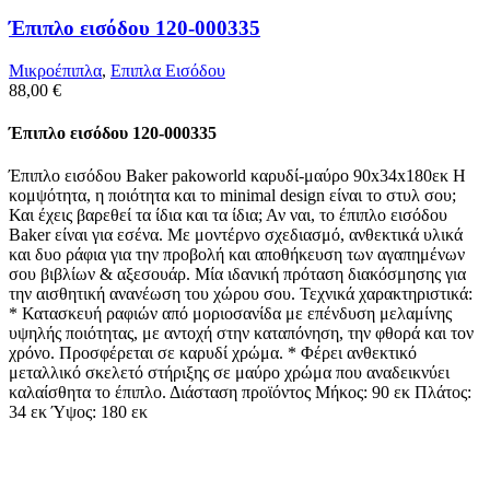
Έπιπλο εισόδου 120-000335
Μικροέπιπλα
,
Επιπλα Εισόδου
88,00
€
Έπιπλο εισόδου 120-000335
Έπιπλο εισόδου Baker pakoworld καρυδί-μαύρο 90x34x180εκ Η
κομψότητα, η ποιότητα και το minimal design είναι το στυλ σου;
Και έχεις βαρεθεί τα ίδια και τα ίδια; Αν ναι, το έπιπλο εισόδου
Baker είναι για εσένα. Με μοντέρνο σχεδιασμό, ανθεκτικά υλικά
και δυο ράφια για την προβολή και αποθήκευση των αγαπημένων
σου βιβλίων & αξεσουάρ. Μία ιδανική πρόταση διακόσμησης για
την αισθητική ανανέωση του χώρου σου. Τεχνικά χαρακτηριστικά:
* Κατασκευή ραφιών από μοριοσανίδα με επένδυση μελαμίνης
υψηλής ποιότητας, με αντοχή στην καταπόνηση, την φθορά και τον
χρόνο. Προσφέρεται σε καρυδί χρώμα. * Φέρει ανθεκτικό
μεταλλικό σκελετό στήριξης σε μαύρο χρώμα που αναδεικνύει
καλαίσθητα το έπιπλο. Διάσταση προϊόντος Μήκος: 90 εκ Πλάτος:
34 εκ Ύψος: 180 εκ