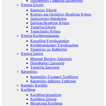
Πολυθρόνες Γραφείου Διευθυντού
Έπιπλα Εξοχής
Καρέκλες Εξοχής
Κούνιες και Ομπρέλες Βεράντας Κήπου
Ξαπλώστρες Θαλάσσης
Σαλόνια Βεράντας Κήπου
Τραπέζια Εξοχής
Τραπεζαρίες Κήπου
Έπιπλα Κρεβατοκάμαρας
Κομοδίνα Υπνοδωματίου
Κρεβατοκάμαρες Υπνοδωμάτιο
Τουαλέτες με Καθρέπτη
Έπιπλα Σαλόνι
Μπουφέ Βιτρίνες Σαλονιού
Πολυθρόνες Σαλονιού
Τραπέζια Σαλονιού
Καναπέδες
Καναπέδες Γωνιακές Συνθέσεις
Καναπέδες Διθέσιοι Τριθέσιοι
Καναπές Κρεβάτι
Κρεβάτια
Κρεβάτια Δερμάτινα
Κρεβάτια Ξύλινα
Μεταλλικά Κρεβάτια