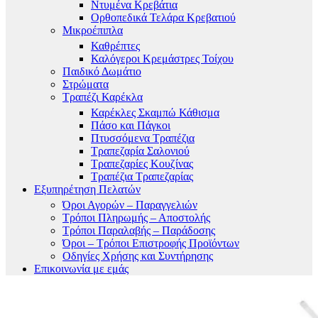
Ντυμένα Κρεβάτια
Ορθοπεδικά Τελάρα Κρεβατιού
Μικροέπιπλα
Καθρέπτες
Καλόγεροι Κρεμάστρες Τοίχου
Παιδικό Δωμάτιο
Στρώματα
Τραπέζι Καρέκλα
Καρέκλες Σκαμπώ Κάθισμα
Πάσο και Πάγκοι
Πτυσσόμενα Τραπέζια
Τραπεζαρία Σαλονιού
Τραπεζαρίες Κουζίνας
Τραπέζια Τραπεζαρίας
Εξυπηρέτηση Πελατών
Όροι Αγορών – Παραγγελιών
Τρόποι Πληρωμής – Αποστολής
Τρόποι Παραλαβής – Παράδοσης
Όροι – Τρόποι Επιστροφής Προϊόντων
Οδηγίες Χρήσης και Συντήρησης
Επικοινωνία με εμάς