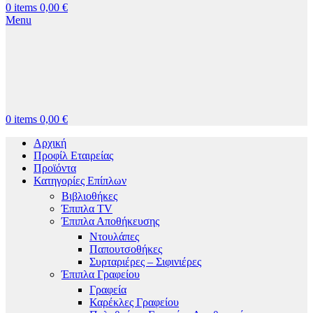
0
items
0,00
€
Menu
0
items
0,00
€
Αρχική
Προφίλ Εταιρείας
Προϊόντα
Κατηγορίες Επίπλων
Βιβλιοθήκες
Έπιπλα TV
Έπιπλα Αποθήκευσης
Ντουλάπες
Παπουτσοθήκες
Συρταριέρες – Σιφινιέρες
Έπιπλα Γραφείου
Γραφεία
Καρέκλες Γραφείου