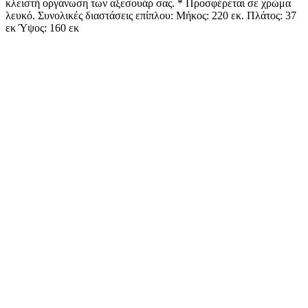
κλειστή οργάνωση των αξεσουάρ σας. * Προσφέρεται σε χρώμα
λευκό. Συνολικές διαστάσεις επίπλου: Μήκος: 220 εκ. Πλάτος: 37
εκ Ύψος: 160 εκ