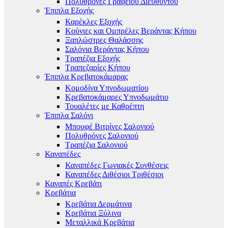
Πολυθρόνες Γραφείου Διευθυντού
Έπιπλα Εξοχής
Καρέκλες Εξοχής
Κούνιες και Ομπρέλες Βεράντας Κήπου
Ξαπλώστρες Θαλάσσης
Σαλόνια Βεράντας Κήπου
Τραπέζια Εξοχής
Τραπεζαρίες Κήπου
Έπιπλα Κρεβατοκάμαρας
Κομοδίνα Υπνοδωματίου
Κρεβατοκάμαρες Υπνοδωμάτιο
Τουαλέτες με Καθρέπτη
Έπιπλα Σαλόνι
Μπουφέ Βιτρίνες Σαλονιού
Πολυθρόνες Σαλονιού
Τραπέζια Σαλονιού
Καναπέδες
Καναπέδες Γωνιακές Συνθέσεις
Καναπέδες Διθέσιοι Τριθέσιοι
Καναπές Κρεβάτι
Κρεβάτια
Κρεβάτια Δερμάτινα
Κρεβάτια Ξύλινα
Μεταλλικά Κρεβάτια