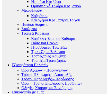
Ντυμένα Κρεβάτια
Ορθοπεδικά Τελάρα Κρεβατιού
Μικροέπιπλα
Καθρέπτες
Καλόγεροι Κρεμάστρες Τοίχου
Παιδικό Δωμάτιο
Στρώματα
Τραπέζι Καρέκλα
Καρέκλες Σκαμπώ Κάθισμα
Πάσο και Πάγκοι
Πτυσσόμενα Τραπέζια
Τραπεζαρία Σαλονιού
Τραπεζαρίες Κουζίνας
Τραπέζια Τραπεζαρίας
Εξυπηρέτηση Πελατών
Όροι Αγορών – Παραγγελιών
Τρόποι Πληρωμής – Αποστολής
Τρόποι Παραλαβής – Παράδοσης
Όροι – Τρόποι Επιστροφής Προϊόντων
Οδηγίες Χρήσης και Συντήρησης
Επικοινωνία με εμάς