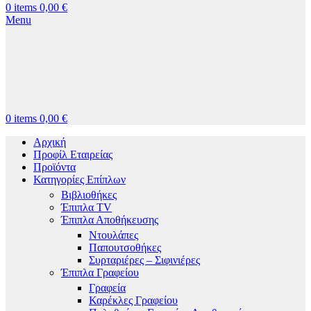
0
items
0,00
€
Menu
0
items
0,00
€
Αρχική
Προφίλ Εταιρείας
Προϊόντα
Κατηγορίες Επίπλων
Βιβλιοθήκες
Έπιπλα TV
Έπιπλα Αποθήκευσης
Ντουλάπες
Παπουτσοθήκες
Συρταριέρες – Σιφινιέρες
Έπιπλα Γραφείου
Γραφεία
Καρέκλες Γραφείου