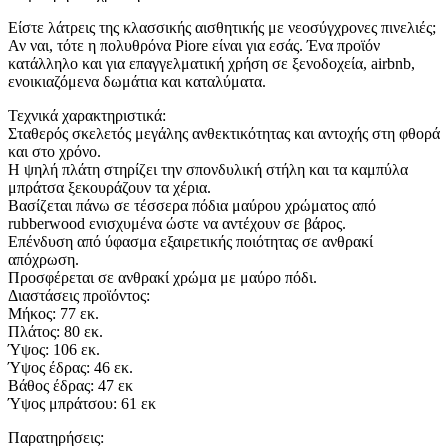
Είστε λάτρεις της κλασσικής αισθητικής με νεοσύγχρονες πινελιές;
Αν ναι, τότε η πολυθρόνα Piore είναι για εσάς. Ένα προϊόν
κατάλληλο και για επαγγελματική χρήση σε ξενοδοχεία, airbnb,
ενοικιαζόμενα δωμάτια και καταλύματα.
Τεχνικά χαρακτηριστικά:
Σταθερός σκελετός μεγάλης ανθεκτικότητας και αντοχής στη φθορά
και στο χρόνο.
Η ψηλή πλάτη στηρίζει την σπονδυλική στήλη και τα καμπύλα
μπράτσα ξεκουράζουν τα χέρια.
Βασίζεται πάνω σε τέσσερα πόδια μαύρου χρώματος από
rubberwood ενισχυμένα ώστε να αντέχουν σε βάρος.
Επένδυση από ύφασμα εξαιρετικής ποιότητας σε ανθρακί
απόχρωση.
Προσφέρεται σε ανθρακί χρώμα με μαύρο πόδι.
Διαστάσεις προϊόντος:
Μήκος: 77 εκ.
Πλάτος: 80 εκ.
Ύψος: 106 εκ.
Ύψος έδρας: 46 εκ.
Βάθος έδρας: 47 εκ
Ύψος μπράτσου: 61 εκ
Παρατηρήσεις: