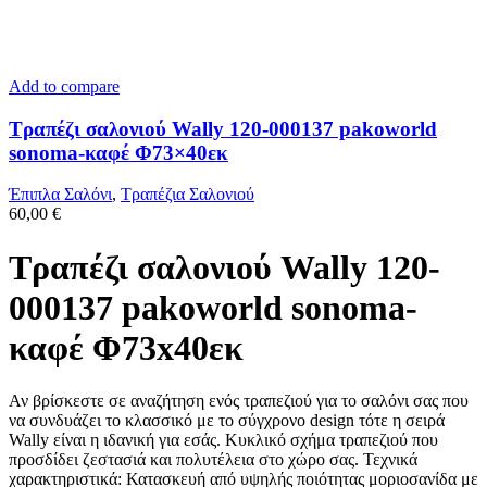
Add to compare
Τραπέζι σαλονιού Wally 120-000137 pakoworld
sonoma-καφέ Φ73×40εκ
Έπιπλα Σαλόνι
,
Τραπέζια Σαλονιού
60,00
€
Τραπέζι σαλονιού Wally 120-
000137 pakoworld sonoma-
καφέ Φ73x40εκ
Αν βρίσκεστε σε αναζήτηση ενός τραπεζιού για το σαλόνι σας που
να συνδυάζει το κλασσικό με το σύγχρονο design τότε η σειρά
Wally είναι η ιδανική για εσάς. Κυκλικό σχήμα τραπεζιού που
προσδίδει ζεστασιά και πολυτέλεια στο χώρο σας. Τεχνικά
χαρακτηριστικά: Κατασκευή από υψηλής ποιότητας μοριοσανίδα με