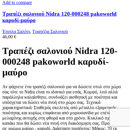
Add to compare
Τραπέζι σαλονιού Nidra 120-000248 pakoworld
καρυδί-μαύρο
Έπιπλα Σαλόνι
,
Τραπέζια Σαλονιού
46,00
€
Τραπέζι σαλονιού Nidra 120-
000248 pakoworld καρυδί-
μαύρο
Αν ψάχνετε ένα τραπέζι σαλονιού για να δώσετε στυλ στο χώρο
σας τότε το Nidra είναι τo ιδανικό για εσάς. Κομψό, λιτό αλλά
παράλληλα καλαίσθητo, συνδυάζει αισθητική με ποιότητα και
υπόσχεται να δώσει νέα πνοή στο χώρο σας. Τεχνικά
χαρακτηριστικά: Σταθερός σκελετός από μέταλλο εξαιρετικής
ποιότητας και κυρίως επιφάνεια από μοριοσανίδα με επένδυση
μελαμίνης αντοχής στη φθορά και στο χρόνο. Κυκλικό σχήμα στο
καπάκι που θα δώσει νέα πνοή στη διακόσμηση σας. Προσφέρεται
σε χρώμα μαύρο - καρυδί. Διάσταση προϊόντος: Μήκος: 70 εκ