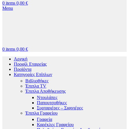
0
items
0,00
€
Menu
0
items
0,00
€
Αρχική
Προφίλ Εταιρείας
Προϊόντα
Κατηγορίες Επίπλων
Βιβλιοθήκες
Έπιπλα TV
Έπιπλα Αποθήκευσης
Ντουλάπες
Παπουτσοθήκες
Συρταριέρες – Σιφινιέρες
Έπιπλα Γραφείου
Γραφεία
Καρέκλες Γραφείου