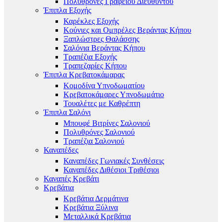
Πολυθρόνες Γραφείου Διευθυντού
Έπιπλα Εξοχής
Καρέκλες Εξοχής
Κούνιες και Ομπρέλες Βεράντας Κήπου
Ξαπλώστρες Θαλάσσης
Σαλόνια Βεράντας Κήπου
Τραπέζια Εξοχής
Τραπεζαρίες Κήπου
Έπιπλα Κρεβατοκάμαρας
Κομοδίνα Υπνοδωματίου
Κρεβατοκάμαρες Υπνοδωμάτιο
Τουαλέτες με Καθρέπτη
Έπιπλα Σαλόνι
Μπουφέ Βιτρίνες Σαλονιού
Πολυθρόνες Σαλονιού
Τραπέζια Σαλονιού
Καναπέδες
Καναπέδες Γωνιακές Συνθέσεις
Καναπέδες Διθέσιοι Τριθέσιοι
Καναπές Κρεβάτι
Κρεβάτια
Κρεβάτια Δερμάτινα
Κρεβάτια Ξύλινα
Μεταλλικά Κρεβάτια