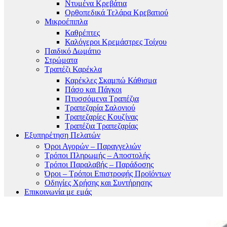
Ντυμένα Κρεβάτια
Ορθοπεδικά Τελάρα Κρεβατιού
Μικροέπιπλα
Καθρέπτες
Καλόγεροι Κρεμάστρες Τοίχου
Παιδικό Δωμάτιο
Στρώματα
Τραπέζι Καρέκλα
Καρέκλες Σκαμπώ Κάθισμα
Πάσο και Πάγκοι
Πτυσσόμενα Τραπέζια
Τραπεζαρία Σαλονιού
Τραπεζαρίες Κουζίνας
Τραπέζια Τραπεζαρίας
Εξυπηρέτηση Πελατών
Όροι Αγορών – Παραγγελιών
Τρόποι Πληρωμής – Αποστολής
Τρόποι Παραλαβής – Παράδοσης
Όροι – Τρόποι Επιστροφής Προϊόντων
Οδηγίες Χρήσης και Συντήρησης
Επικοινωνία με εμάς