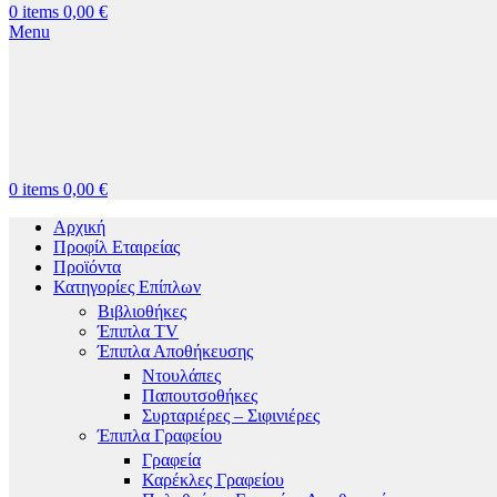
0
items
0,00
€
Menu
0
items
0,00
€
Αρχική
Προφίλ Εταιρείας
Προϊόντα
Κατηγορίες Επίπλων
Βιβλιοθήκες
Έπιπλα TV
Έπιπλα Αποθήκευσης
Ντουλάπες
Παπουτσοθήκες
Συρταριέρες – Σιφινιέρες
Έπιπλα Γραφείου
Γραφεία
Καρέκλες Γραφείου