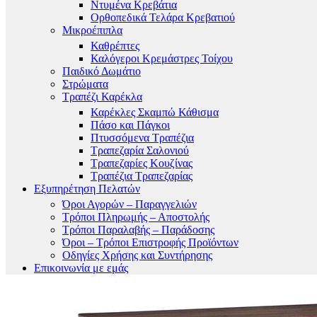
Ντυμένα Κρεβάτια
Ορθοπεδικά Τελάρα Κρεβατιού
Μικροέπιπλα
Καθρέπτες
Καλόγεροι Κρεμάστρες Τοίχου
Παιδικό Δωμάτιο
Στρώματα
Τραπέζι Καρέκλα
Καρέκλες Σκαμπώ Κάθισμα
Πάσο και Πάγκοι
Πτυσσόμενα Τραπέζια
Τραπεζαρία Σαλονιού
Τραπεζαρίες Κουζίνας
Τραπέζια Τραπεζαρίας
Εξυπηρέτηση Πελατών
Όροι Αγορών – Παραγγελιών
Τρόποι Πληρωμής – Αποστολής
Τρόποι Παραλαβής – Παράδοσης
Όροι – Τρόποι Επιστροφής Προϊόντων
Οδηγίες Χρήσης και Συντήρησης
Επικοινωνία με εμάς