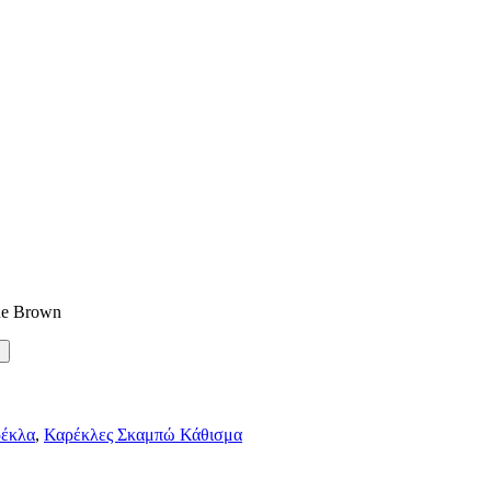
ue Brown
ρέκλα
,
Καρέκλες Σκαμπώ Κάθισμα