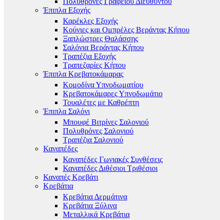
Πολυθρόνες Γραφείου Διευθυντού
Έπιπλα Εξοχής
Καρέκλες Εξοχής
Κούνιες και Ομπρέλες Βεράντας Κήπου
Ξαπλώστρες Θαλάσσης
Σαλόνια Βεράντας Κήπου
Τραπέζια Εξοχής
Τραπεζαρίες Κήπου
Έπιπλα Κρεβατοκάμαρας
Κομοδίνα Υπνοδωματίου
Κρεβατοκάμαρες Υπνοδωμάτιο
Τουαλέτες με Καθρέπτη
Έπιπλα Σαλόνι
Μπουφέ Βιτρίνες Σαλονιού
Πολυθρόνες Σαλονιού
Τραπέζια Σαλονιού
Καναπέδες
Καναπέδες Γωνιακές Συνθέσεις
Καναπέδες Διθέσιοι Τριθέσιοι
Καναπές Κρεβάτι
Κρεβάτια
Κρεβάτια Δερμάτινα
Κρεβάτια Ξύλινα
Μεταλλικά Κρεβάτια