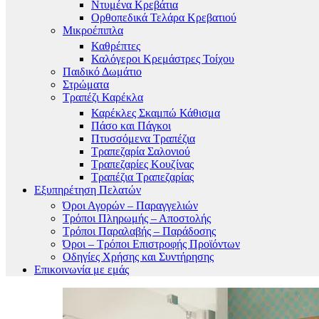
Ντυμένα Κρεβάτια
Ορθοπεδικά Τελάρα Κρεβατιού
Μικροέπιπλα
Καθρέπτες
Καλόγεροι Κρεμάστρες Τοίχου
Παιδικό Δωμάτιο
Στρώματα
Τραπέζι Καρέκλα
Καρέκλες Σκαμπώ Κάθισμα
Πάσο και Πάγκοι
Πτυσσόμενα Τραπέζια
Τραπεζαρία Σαλονιού
Τραπεζαρίες Κουζίνας
Τραπέζια Τραπεζαρίας
Εξυπηρέτηση Πελατών
Όροι Αγορών – Παραγγελιών
Τρόποι Πληρωμής – Αποστολής
Τρόποι Παραλαβής – Παράδοσης
Όροι – Τρόποι Επιστροφής Προϊόντων
Οδηγίες Χρήσης και Συντήρησης
Επικοινωνία με εμάς