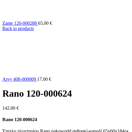
Zante 120-000288
65,00
€
Back to products
Arvy 408-000009
17,00
€
Rano 120-000624
142,00
€
Rano 120-000624
Έπιπλο πλυντηρίου Rano pakoworld ανθρακί-καρυδί 65x60x184εκ