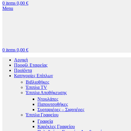
0
items
0,00
€
Menu
0
items
0,00
€
Αρχική
Προφίλ Εταιρείας
Προϊόντα
Κατηγορίες Επίπλων
Βιβλιοθήκες
Έπιπλα TV
Έπιπλα Αποθήκευσης
Ντουλάπες
Παπουτσοθήκες
Συρταριέρες – Σιφινιέρες
Έπιπλα Γραφείου
Γραφεία
Καρέκλες Γραφείου