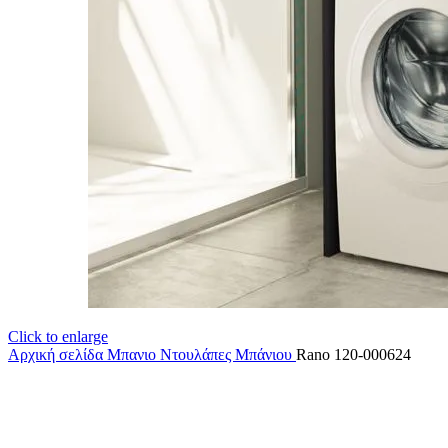
Click to enlarge
Αρχική σελίδα
Μπανιο
Ντουλάπες Μπάνιου
Rano 120-000624