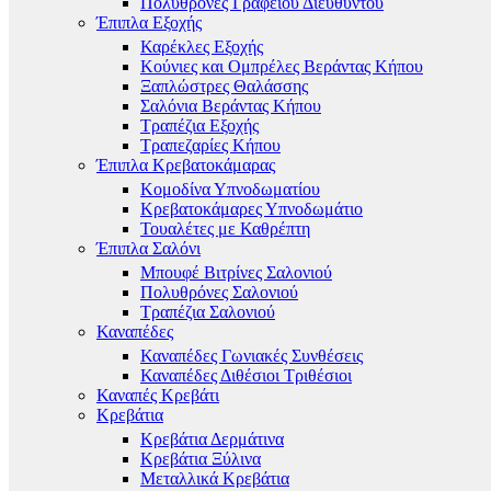
Πολυθρόνες Γραφείου Διευθυντού
Έπιπλα Εξοχής
Καρέκλες Εξοχής
Κούνιες και Ομπρέλες Βεράντας Κήπου
Ξαπλώστρες Θαλάσσης
Σαλόνια Βεράντας Κήπου
Τραπέζια Εξοχής
Τραπεζαρίες Κήπου
Έπιπλα Κρεβατοκάμαρας
Κομοδίνα Υπνοδωματίου
Κρεβατοκάμαρες Υπνοδωμάτιο
Τουαλέτες με Καθρέπτη
Έπιπλα Σαλόνι
Μπουφέ Βιτρίνες Σαλονιού
Πολυθρόνες Σαλονιού
Τραπέζια Σαλονιού
Καναπέδες
Καναπέδες Γωνιακές Συνθέσεις
Καναπέδες Διθέσιοι Τριθέσιοι
Καναπές Κρεβάτι
Κρεβάτια
Κρεβάτια Δερμάτινα
Κρεβάτια Ξύλινα
Μεταλλικά Κρεβάτια