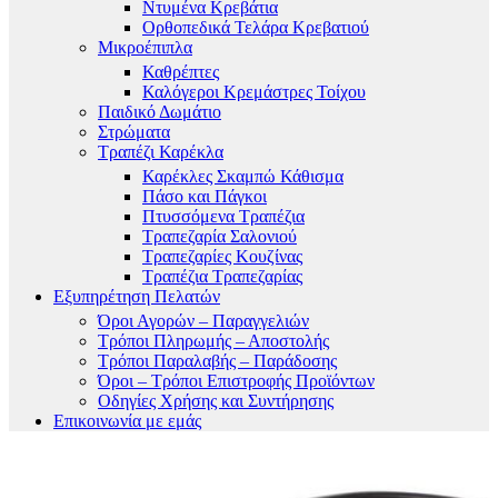
Ντυμένα Κρεβάτια
Ορθοπεδικά Τελάρα Κρεβατιού
Μικροέπιπλα
Καθρέπτες
Καλόγεροι Κρεμάστρες Τοίχου
Παιδικό Δωμάτιο
Στρώματα
Τραπέζι Καρέκλα
Καρέκλες Σκαμπώ Κάθισμα
Πάσο και Πάγκοι
Πτυσσόμενα Τραπέζια
Τραπεζαρία Σαλονιού
Τραπεζαρίες Κουζίνας
Τραπέζια Τραπεζαρίας
Εξυπηρέτηση Πελατών
Όροι Αγορών – Παραγγελιών
Τρόποι Πληρωμής – Αποστολής
Τρόποι Παραλαβής – Παράδοσης
Όροι – Τρόποι Επιστροφής Προϊόντων
Οδηγίες Χρήσης και Συντήρησης
Επικοινωνία με εμάς