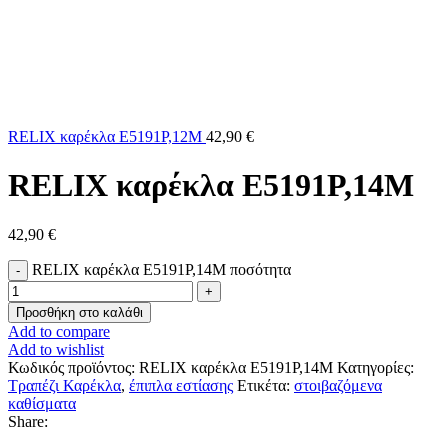
RELIX καρέκλα Ε5191Ρ,12Μ
42,90
€
RELIX καρέκλα Ε5191Ρ,14Μ
42,90
€
RELIX καρέκλα Ε5191Ρ,14Μ ποσότητα
Προσθήκη στο καλάθι
Add to compare
Add to wishlist
Κωδικός προϊόντος:
RELIX καρέκλα Ε5191Ρ,14Μ
Κατηγορίες:
Τραπέζι Καρέκλα
,
έπιπλα εστίασης
Ετικέτα:
στοιβαζόμενα
καθίσματα
Share: