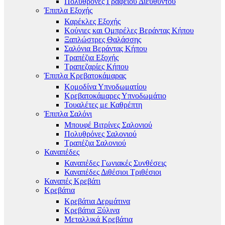
Πολυθρόνες Γραφείου Διευθυντού
Έπιπλα Εξοχής
Καρέκλες Εξοχής
Κούνιες και Ομπρέλες Βεράντας Κήπου
Ξαπλώστρες Θαλάσσης
Σαλόνια Βεράντας Κήπου
Τραπέζια Εξοχής
Τραπεζαρίες Κήπου
Έπιπλα Κρεβατοκάμαρας
Κομοδίνα Υπνοδωματίου
Κρεβατοκάμαρες Υπνοδωμάτιο
Τουαλέτες με Καθρέπτη
Έπιπλα Σαλόνι
Μπουφέ Βιτρίνες Σαλονιού
Πολυθρόνες Σαλονιού
Τραπέζια Σαλονιού
Καναπέδες
Καναπέδες Γωνιακές Συνθέσεις
Καναπέδες Διθέσιοι Τριθέσιοι
Καναπές Κρεβάτι
Κρεβάτια
Κρεβάτια Δερμάτινα
Κρεβάτια Ξύλινα
Μεταλλικά Κρεβάτια