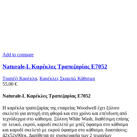
Add to compare
Naturale-L Καρέκλες Τραπεζαρίας E7052
Τραπέζι Καρέκλα
,
Καρέκλες Σκαμπώ Κάθισμα
55,00
€
Naturale-L Καρέκλες Τραπεζαρίας E7052
Η καρέκλα τραπεζαρίας της εταιρείας Woodwell έχει ξύλινο
σκελετό για αντοχή στη φθορά και στο χρόνο και επένδυση από
τεχνόδερμα στο κάθισμα. Ξύλινη White Wash, διαθέσιμη επίσης
σε λευκό, εκρού, καρυδί σκελετό με μπέζ ύφασμα στο κάθισμα
και καρυδί σκελετό με εκρού ύφασμα στο κάθισμα. διαστάσεις:
42x52x90εκ. Διατίθεται σε συσκευασία των 2 τεμαχίων