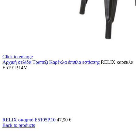
Click to enlarge
Αρχική σελίδα
Τραπέζι Καρέκλα
έπιπλα εστίασης
RELIX καρέκλα
Ε5191Ρ,14Μ
RELIX σκαμπό Ε5195Ρ,10
47,90
€
Back to products