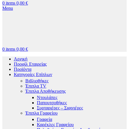
0
items
0,00
€
Menu
0
items
0,00
€
Αρχική
Προφίλ Εταιρείας
Προϊόντα
Κατηγορίες Επίπλων
Βιβλιοθήκες
Έπιπλα TV
Έπιπλα Αποθήκευσης
Ντουλάπες
Παπουτσοθήκες
Συρταριέρες – Σιφινιέρες
Έπιπλα Γραφείου
Γραφεία
Καρέκλες Γραφείου