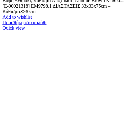
Βαφή Ανθρακί, Κάθισμα Απόχρωση Antique Brown Κωδικός:
[Ε-00021318] ΕΜ9798,1 ΔΙΑΣΤΑΣΕΙΣ 33x33x75cm –
Κάθισμα:Φ30cm
Add to wishlist
Προσθήκη στο καλάθι
Quick view