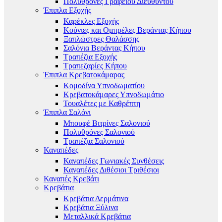
Πολυθρόνες Γραφείου Διευθυντού
Έπιπλα Εξοχής
Καρέκλες Εξοχής
Κούνιες και Ομπρέλες Βεράντας Κήπου
Ξαπλώστρες Θαλάσσης
Σαλόνια Βεράντας Κήπου
Τραπέζια Εξοχής
Τραπεζαρίες Κήπου
Έπιπλα Κρεβατοκάμαρας
Κομοδίνα Υπνοδωματίου
Κρεβατοκάμαρες Υπνοδωμάτιο
Τουαλέτες με Καθρέπτη
Έπιπλα Σαλόνι
Μπουφέ Βιτρίνες Σαλονιού
Πολυθρόνες Σαλονιού
Τραπέζια Σαλονιού
Καναπέδες
Καναπέδες Γωνιακές Συνθέσεις
Καναπέδες Διθέσιοι Τριθέσιοι
Καναπές Κρεβάτι
Κρεβάτια
Κρεβάτια Δερμάτινα
Κρεβάτια Ξύλινα
Μεταλλικά Κρεβάτια