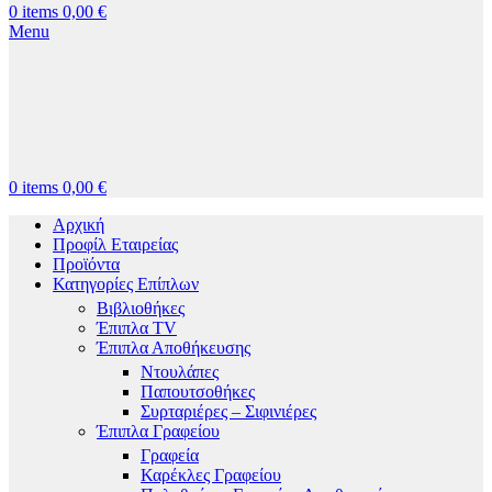
0
items
0,00
€
Menu
0
items
0,00
€
Αρχική
Προφίλ Εταιρείας
Προϊόντα
Κατηγορίες Επίπλων
Βιβλιοθήκες
Έπιπλα TV
Έπιπλα Αποθήκευσης
Ντουλάπες
Παπουτσοθήκες
Συρταριέρες – Σιφινιέρες
Έπιπλα Γραφείου
Γραφεία
Καρέκλες Γραφείου