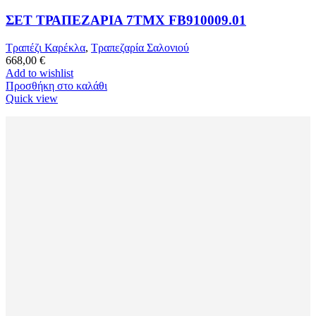
ΣΕΤ ΤΡΑΠΕΖΑΡΙΑ 7TMX FB910009.01
Τραπέζι Καρέκλα
,
Τραπεζαρία Σαλονιού
668,00
€
Add to wishlist
Προσθήκη στο καλάθι
Quick view