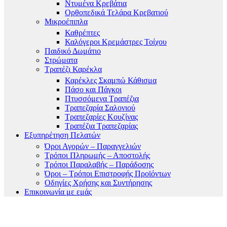
Ντυμένα Κρεβάτια
Ορθοπεδικά Τελάρα Κρεβατιού
Μικροέπιπλα
Καθρέπτες
Καλόγεροι Κρεμάστρες Τοίχου
Παιδικό Δωμάτιο
Στρώματα
Τραπέζι Καρέκλα
Καρέκλες Σκαμπώ Κάθισμα
Πάσο και Πάγκοι
Πτυσσόμενα Τραπέζια
Τραπεζαρία Σαλονιού
Τραπεζαρίες Κουζίνας
Τραπέζια Τραπεζαρίας
Εξυπηρέτηση Πελατών
Όροι Αγορών – Παραγγελιών
Τρόποι Πληρωμής – Αποστολής
Τρόποι Παραλαβής – Παράδοσης
Όροι – Τρόποι Επιστροφής Προϊόντων
Οδηγίες Χρήσης και Συντήρησης
Επικοινωνία με εμάς