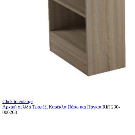
Click to enlarge
Αρχική σελίδα
Τραπέζι Καρέκλα
Πάσο και Πάγκοι
Riff 230-
000263