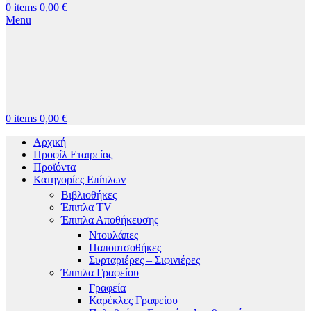
0
items
0,00
€
Menu
0
items
0,00
€
Αρχική
Προφίλ Εταιρείας
Προϊόντα
Κατηγορίες Επίπλων
Βιβλιοθήκες
Έπιπλα TV
Έπιπλα Αποθήκευσης
Ντουλάπες
Παπουτσοθήκες
Συρταριέρες – Σιφινιέρες
Έπιπλα Γραφείου
Γραφεία
Καρέκλες Γραφείου