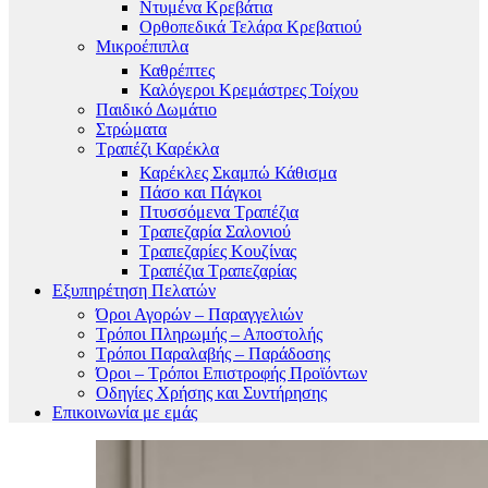
Ντυμένα Κρεβάτια
Ορθοπεδικά Τελάρα Κρεβατιού
Μικροέπιπλα
Καθρέπτες
Καλόγεροι Κρεμάστρες Τοίχου
Παιδικό Δωμάτιο
Στρώματα
Τραπέζι Καρέκλα
Καρέκλες Σκαμπώ Κάθισμα
Πάσο και Πάγκοι
Πτυσσόμενα Τραπέζια
Τραπεζαρία Σαλονιού
Τραπεζαρίες Κουζίνας
Τραπέζια Τραπεζαρίας
Εξυπηρέτηση Πελατών
Όροι Αγορών – Παραγγελιών
Τρόποι Πληρωμής – Αποστολής
Τρόποι Παραλαβής – Παράδοσης
Όροι – Τρόποι Επιστροφής Προϊόντων
Οδηγίες Χρήσης και Συντήρησης
Επικοινωνία με εμάς