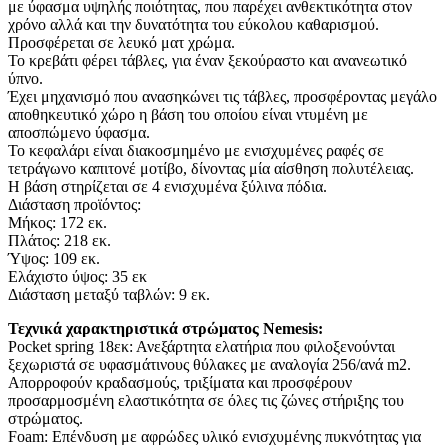
με ύφασμα υψηλής ποιότητας, που παρέχει ανθεκτικότητα στον
χρόνο αλλά και την δυνατότητα του εύκολου καθαρισμού.
Προσφέρεται σε λευκό ματ χρώμα.
Το κρεβάτι φέρει τάβλες, για έναν ξεκούραστο και ανανεωτικό
ύπνο.
Έχει μηχανισμό που ανασηκώνει τις τάβλες, προσφέροντας μεγάλο
αποθηκευτικό χώρο η βάση του οποίου είναι ντυμένη με
αποσπώμενο ύφασμα.
Το κεφαλάρι είναι διακοσμημένο με ενισχυμένες ραφές σε
τετράγωνο καπιτονέ μοτίβο, δίνοντας μία αίσθηση πολυτέλειας.
Η βάση στηρίζεται σε 4 ενισχυμένα ξύλινα πόδια.
Διάσταση προϊόντος:
Μήκος: 172 εκ.
Πλάτος: 218 εκ.
Ύψος: 109 εκ.
Ελάχιστο ύψος: 35 εκ
Διάσταση μεταξύ ταβλών: 9 εκ.
Τεχνικά χαρακτηριστικά στρώματος Nemesis:
Pocket spring 18εκ: Ανεξάρτητα ελατήρια που φιλοξενούνται
ξεχωριστά σε υφασμάτινους θύλακες με αναλογία 256/ανά m2.
Απορροφούν κραδασμούς, τριξίματα και προσφέρουν
προσαρμοσμένη ελαστικότητα σε όλες τις ζώνες στήριξης του
στρώματος.
Foam: Επένδυση με αφρώδες υλικό ενισχυμένης πυκνότητας για