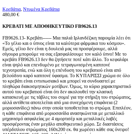
Κρεβάτια
,
Ντυμένα Κρεβάτια
480,00
€
ΚΡΕΒΑΤΙ ΜΕ ΑΠΟΘΗΚΕΥΤΙΚΟ FB9626.13
FB9626.13- Κρεβάτι------ Μια παλιά Ιρλανδέζικη παροιμία λέει ότι
«Το γέλιο και ο ύπνος είναι τα καλύτερα φάρμακα του κόσμου».
Εμείς, γέλιο δεν είναι η δουλειά μας να προσφέρουμε, αλλά
σίγουρα μπορούμε να σας εξασφαλίσουμε τον καλό ύπνο! Με το
κρεβάτι FB9626.13 δεν θα ζητήσετε ποτέ κάτι άλλο. Το κεφαλάρι
είναι ψηλό και επενδυμένο με τετραγωνισμένη καπιτονέ
τεχνοτροπία, ενώ και όλη η επένδυση του κρεβατιού είναι από
βελούδινο καρό καπιτονέ ύφασμα. Το ΚΥΠΑΡΙΣΣΙ χρώμα σε όλο
το κρεβάτι είναι εντυπωσιακό και μπορεί να συνδυαστεί με
πληθώρα διακοσμητικών μοτίβων. Όμως, το κύριο χαρακτηριστικό
αυτού του κρεβατιού είναι ότι δεν ακολουθεί την κλασική
κατασκευή με τις τάβλες του σομιέ για την στήριξη του στρώματος,
αλλά αντίθετα αποτελείται από μια συνεχόμενη επιφάνεια (2
μοριοσανίδες) πάνω στην οποία τοποθετείται το στρώμα. Επιπλέον,
η κάθε επιφάνεια από μοριοσανίδα ανασηκώνεται με μεταλλικό
μηχανισμό ασφαλείας με 4 αμορτισέρ και μεταλλικές λαβές
προσφέροντας έναν μεγάλο αποθηκευτικό χώρο. Σε διαστάσεις
υπέρδιπλου στρώματος 160x200 εκ. θα χωρέσει κάθε σας όνειρο!