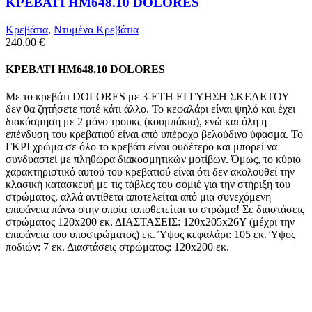
ΚΡΕΒΑΤΙ HM648.10 DOLORES
Κρεβάτια
,
Ντυμένα Κρεβάτια
240,00
€
ΚΡΕΒΑΤΙ HM648.10 DOLORES
Με το κρεβάτι DOLORES με 3-ΕΤΗ ΕΓΓΥΗΣΗ ΣΚΕΛΕΤΟΥ
δεν θα ζητήσετε ποτέ κάτι άλλο. Το κεφαλάρι είναι ψηλό και έχει
διακόσμηση με 2 μόνο τρουκς (κουμπάκια), ενώ και όλη η
επένδυση του κρεβατιού είναι από υπέροχο βελούδινο ύφασμα. Το
ΓΚΡΙ χρώμα σε όλο το κρεβάτι είναι ουδέτερο και μπορεί να
συνδυαστεί με πληθώρα διακοσμητικών μοτίβων. Όμως, το κύριο
χαρακτηριστικό αυτού του κρεβατιού είναι ότι δεν ακολουθεί την
κλασική κατασκευή με τις τάβλες του σομιέ για την στήριξη του
στρώματος, αλλά αντίθετα αποτελείται από μια συνεχόμενη
επιφάνεια πάνω στην οποία τοποθετείται το στρώμα! Σε διαστάσεις
στρώματος 120x200 εκ. ΔΙΑΣΤΑΣΕΙΣ: 120x205x26Υ (μέχρι την
επιφάνεια του υποστρώματος) εκ. Ύψος κεφαλάρι: 105 εκ. Ύψος
ποδιών: 7 εκ. Διαστάσεις στρώματος: 120x200 εκ.