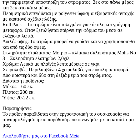
την περιμετρική υποστήριξη του στρώματος, 2εκ στο πάνω μέρος
και 2εκ στο κάτω μέρος.
Περιμετρικά επενδύεται με polyester ύφασμα εξαιρετικής αντοχής
με καπιτονέ σχέδιο πλέξης.
Roll Pack – To στρώμα είναι τυλιγμένο για εύκολη και γρήγορη
μεταφορά. Όταν ξετυλίγεται παίρνει την φόρμα του μέσα σε
ελάχιστα λεπτά.
Διπλής όψης: Το στρώμα μπορεί να γυρίσει και να χρησιμοποιηθεί
και από τις δύο όψεις.
Σκληρότητα στρώματος: Μέτριο – κλίμακα σκληρότητας Mohs No
3 – Σκληρότητα ελατηρίων 2,0χιλ
Χρώμα: Λευκό με πλαϊνές λεπτομέρειες σε γκρι.
Χειρολαβές: Περιλαμβάνει 4 χειρολαβές για εύκολη μεταφορά.
Δύο αριστερά και δύο στη δεξιά μεριά του στρώματος.
Διάσταση προϊόντος:
Μήκος: 160 εκ.
Πλάτος: 200 εκ.
Ύψος: 20-22 εκ.
Παρατηρήσεις:
Το προϊόν παραδίδεται στην εργοστασιακή του συσκευασία για
συναρμολόγηση ή και παράδοση επικοινωνήστε με το κατάστημα
μας.
Ακολουθήστε μας στο Facebook Meta