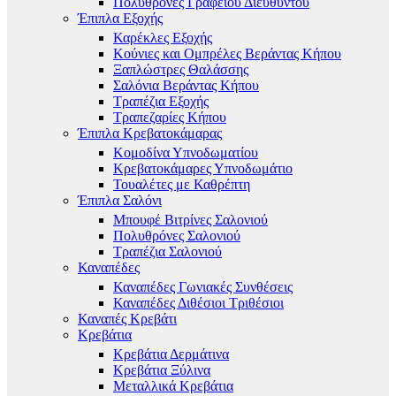
Πολυθρόνες Γραφείου Διευθυντού
Έπιπλα Εξοχής
Καρέκλες Εξοχής
Κούνιες και Ομπρέλες Βεράντας Κήπου
Ξαπλώστρες Θαλάσσης
Σαλόνια Βεράντας Κήπου
Τραπέζια Εξοχής
Τραπεζαρίες Κήπου
Έπιπλα Κρεβατοκάμαρας
Κομοδίνα Υπνοδωματίου
Κρεβατοκάμαρες Υπνοδωμάτιο
Τουαλέτες με Καθρέπτη
Έπιπλα Σαλόνι
Μπουφέ Βιτρίνες Σαλονιού
Πολυθρόνες Σαλονιού
Τραπέζια Σαλονιού
Καναπέδες
Καναπέδες Γωνιακές Συνθέσεις
Καναπέδες Διθέσιοι Τριθέσιοι
Καναπές Κρεβάτι
Κρεβάτια
Κρεβάτια Δερμάτινα
Κρεβάτια Ξύλινα
Μεταλλικά Κρεβάτια