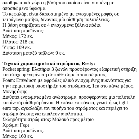
αποθηκευτικό χώρο η βάση του οποίου είναι ντυμένη με
αποσπώμενο ύφασμα.
Το κεφαλάρι είναι διακοσμημένο με ενισχυμένες ραφές σε
τετράγωνο μοτίβο, δίνοντας μία αίσθηση πολυτέλειας.
Η βάση στηρίζεται σε 4 ενισχυμένα ξύλινα πόδια.
Διάσταση προϊόντος:
Μήκος: 172 εκ.
Πλάτος: 218 εκ.
Ύψος: 109 εκ.
Διάσταση μεταξύ ταβλών: 9 εκ.
Τεχνικά χαρακτηριστικά στρώματος Resty:
Pocket spring: Ελατήρια 3 ζωνών προσφέροντας εξαιρετική στήριξη
και στοχευμένη άνεση σε κάθε σημείο του σώματος.
Foam: Eπένδυση με αφρώδες υλικό ενισχυμένης πυκνότητας για
την περιμετρική υποστήριξη του στρώματος, 1εκ στο πάνω μέρος.
Μονής όψης
Διαθέτει ενσωματωμένο ανώστρωμα, προσφέροντας μια πολυτελή
και άνεση αίσθηση ύπνου. Η επάνω επιφάνεια, γνωστή ως tight
euro top, αγκαλιάζει τον πυρήνα του στρώματος και περιέχει το
στρώμα άνεσης για επιπλέον απαλότητα.
Σκληρότητα στρώματος: Μαλακό προς μέτριο
Χρώμα: Γκρι
Διάσταση προϊόντος:
Μήκος: 160 εκ.