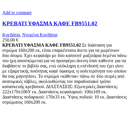
Add to compare
ΚΡΕΒΑΤΙ ΥΦΑΣΜΑ ΚΑΦΕ FB9551.02
Κρεβάτια
,
Ντυμένα Κρεβάτια
250,00
€
ΚΡΕΒΑΤΙ ΥΦΑΣΜΑ ΚΑΦΕ FB9551.02
Σε διάσταση για
στρώμα 160x200 εκ, είναι επαρκέστατα άνετο για να χωρέσουν
δύο άτομα. Έχει κεφαλάρι με δύο καπιτονέ μαξιλάρια δεμένα πάνω
του (μη αποσπώμενα) για να προσφέρει άνεση όταν κάθεστε για να
διαβάσετε το βιβλίο σας, ενώ ολόκληρη η επένδυσή του έχει γίνει
με εξαιρετικής ποιότητας καφέ ύφασμα, η ουδετερότητα του οποίου
θα σας μαγνητίσει. Το στρώμα «κάθεται» πάνω σε δύο σειρές από
ανατομικές τάβλες, ακολουθώντας τον παραδοσιακό τρόπο
κατασκευής κρεβατιού. ΔΙΑΣΤΑΣΕΙΣ: Εξωτερικές Διαστάσεις:
222x170x106Υ εκ. Διαστάσεις κεφαλαριού: 106x169 εκ.
Διαστάσεις ποδαρικού: 170x33 εκ. Ύψος ποδιού: 10 εκ. Διαστάσεις
στρώματος 160x200 εκ.