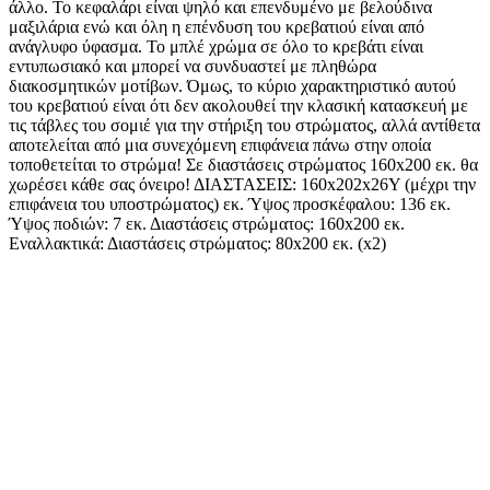
άλλο. Το κεφαλάρι είναι ψηλό και επενδυμένο με βελούδινα
μαξιλάρια ενώ και όλη η επένδυση του κρεβατιού είναι από
ανάγλυφο ύφασμα. Το μπλέ χρώμα σε όλο το κρεβάτι είναι
εντυπωσιακό και μπορεί να συνδυαστεί με πληθώρα
διακοσμητικών μοτίβων. Όμως, το κύριο χαρακτηριστικό αυτού
του κρεβατιού είναι ότι δεν ακολουθεί την κλασική κατασκευή με
τις τάβλες του σομιέ για την στήριξη του στρώματος, αλλά αντίθετα
αποτελείται από μια συνεχόμενη επιφάνεια πάνω στην οποία
τοποθετείται το στρώμα! Σε διαστάσεις στρώματος 160x200 εκ. θα
χωρέσει κάθε σας όνειρο! ΔΙΑΣΤΑΣΕΙΣ: 160x202x26Υ (μέχρι την
επιφάνεια του υποστρώματος) εκ. Ύψος προσκέφαλου: 136 εκ.
Ύψος ποδιών: 7 εκ. Διαστάσεις στρώματος: 160x200 εκ.
Εναλλακτικά: Διαστάσεις στρώματος: 80x200 εκ. (x2)