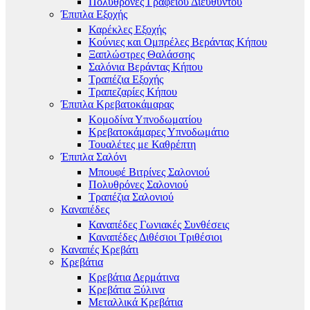
Πολυθρόνες Γραφείου Διευθυντού
Έπιπλα Εξοχής
Καρέκλες Εξοχής
Κούνιες και Ομπρέλες Βεράντας Κήπου
Ξαπλώστρες Θαλάσσης
Σαλόνια Βεράντας Κήπου
Τραπέζια Εξοχής
Τραπεζαρίες Κήπου
Έπιπλα Κρεβατοκάμαρας
Κομοδίνα Υπνοδωματίου
Κρεβατοκάμαρες Υπνοδωμάτιο
Τουαλέτες με Καθρέπτη
Έπιπλα Σαλόνι
Μπουφέ Βιτρίνες Σαλονιού
Πολυθρόνες Σαλονιού
Τραπέζια Σαλονιού
Καναπέδες
Καναπέδες Γωνιακές Συνθέσεις
Καναπέδες Διθέσιοι Τριθέσιοι
Καναπές Κρεβάτι
Κρεβάτια
Κρεβάτια Δερμάτινα
Κρεβάτια Ξύλινα
Μεταλλικά Κρεβάτια