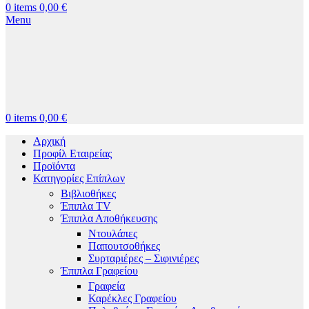
0
items
0,00
€
Menu
0
items
0,00
€
Αρχική
Προφίλ Εταιρείας
Προϊόντα
Κατηγορίες Επίπλων
Βιβλιοθήκες
Έπιπλα TV
Έπιπλα Αποθήκευσης
Ντουλάπες
Παπουτσοθήκες
Συρταριέρες – Σιφινιέρες
Έπιπλα Γραφείου
Γραφεία
Καρέκλες Γραφείου