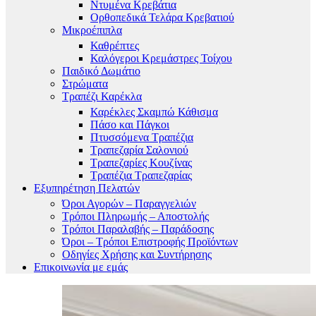
Ντυμένα Κρεβάτια
Ορθοπεδικά Τελάρα Κρεβατιού
Μικροέπιπλα
Καθρέπτες
Καλόγεροι Κρεμάστρες Τοίχου
Παιδικό Δωμάτιο
Στρώματα
Τραπέζι Καρέκλα
Καρέκλες Σκαμπώ Κάθισμα
Πάσο και Πάγκοι
Πτυσσόμενα Τραπέζια
Τραπεζαρία Σαλονιού
Τραπεζαρίες Κουζίνας
Τραπέζια Τραπεζαρίας
Εξυπηρέτηση Πελατών
Όροι Αγορών – Παραγγελιών
Τρόποι Πληρωμής – Αποστολής
Τρόποι Παραλαβής – Παράδοσης
Όροι – Τρόποι Επιστροφής Προϊόντων
Οδηγίες Χρήσης και Συντήρησης
Επικοινωνία με εμάς