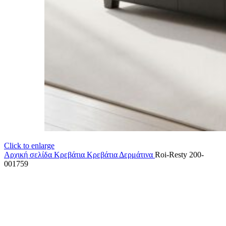
Click to enlarge
Αρχική σελίδα
Κρεβάτια
Κρεβάτια Δερμάτινα
Roi-Resty 200-
001759