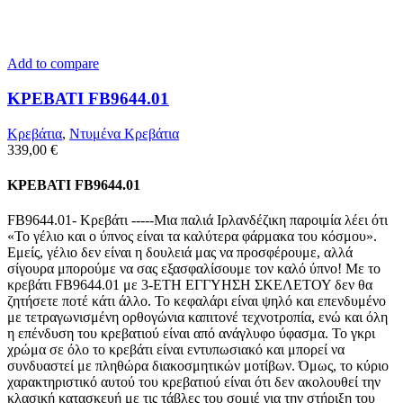
Add to compare
ΚΡΕΒΑΤΙ FB9644.01
Κρεβάτια
,
Ντυμένα Κρεβάτια
339,00
€
ΚΡΕΒΑΤΙ FB9644.01
FB9644.01- Κρεβάτι -----Μια παλιά Ιρλανδέζικη παροιμία λέει ότι
«Το γέλιο και ο ύπνος είναι τα καλύτερα φάρμακα του κόσμου».
Εμείς, γέλιο δεν είναι η δουλειά μας να προσφέρουμε, αλλά
σίγουρα μπορούμε να σας εξασφαλίσουμε τον καλό ύπνο! Με το
κρεβάτι FB9644.01 με 3-ΕΤΗ ΕΓΓΥΗΣΗ ΣΚΕΛΕΤΟΥ δεν θα
ζητήσετε ποτέ κάτι άλλο. Το κεφαλάρι είναι ψηλό και επενδυμένο
με τετραγωνισμένη ορθογώνια καπιτονέ τεχνοτροπία, ενώ και όλη
η επένδυση του κρεβατιού είναι από ανάγλυφο ύφασμα. Το γκρι
χρώμα σε όλο το κρεβάτι είναι εντυπωσιακό και μπορεί να
συνδυαστεί με πληθώρα διακοσμητικών μοτίβων. Όμως, το κύριο
χαρακτηριστικό αυτού του κρεβατιού είναι ότι δεν ακολουθεί την
κλασική κατασκευή με τις τάβλες του σομιέ για την στήριξη του