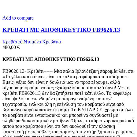
Add to compare
ΚΡΕΒΑΤΙ ΜΕ ΑΠΟΘΗΚΕΥΤΙΚΟ FB9626.13
Κρεβάτια
,
Ντυμένα Κρεβάτια
480,00
€
ΚΡΕΒΑΤΙ ΜΕ ΑΠΟΘΗΚΕΥΤΙΚΟ FB9626.13
FB9626.13- Κρεβάτι------ Μια παλιά Ιρλανδέζικη παροιμία λέει ότι
«Το γέλιο και ο ύπνος είναι τα καλύτερα φάρμακα του κόσμου».
Εμείς, γέλιο δεν είναι η δουλειά μας να προσφέρουμε, αλλά
σίγουρα μπορούμε να σας εξασφαλίσουμε τον καλό ύπνο! Με το
κρεβάτι FB9626.13 δεν θα ζητήσετε ποτέ κάτι άλλο. Το κεφαλάρι
είναι ψηλό και επενδυμένο με τετραγωνισμένη καπιτονέ
τεχνοτροπία, ενώ και όλη η επένδυση του κρεβατιού είναι από
βελούδινο καρό καπιτονέ ύφασμα. Το ΚΥΠΑΡΙΣΣΙ χρώμα σε όλο
το κρεβάτι είναι εντυπωσιακό και μπορεί να συνδυαστεί με
πληθώρα διακοσμητικών μοτίβων. Όμως, το κύριο χαρακτηριστικό
αυτού του κρεβατιού είναι ότι δεν ακολουθεί την κλασική
κατασκευή με τις τάβλες του σομιέ για την στήριξη του στρώματος,