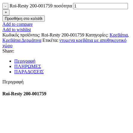
Roi-Resty 200-001759 ποσότητα
Προσθήκη στο καλάθι
Add to compare
Add to wishlist
Κωδικός προϊόντος:
Roi-Resty 200-001759
Κατηγορίες:
Κρεβάτια
,
Κρεβάτια Δερμάτινα
Ετικέτα:
ντυμενα κρεβάτια με αποθηκευτικό
χώρο
Share:
Περιγραφή
ΠΛΗΡΩΜΕΣ
ΠΑΡΑΔΟΣΕΙΣ
Περιγραφή
Roi-Resty 200-001759