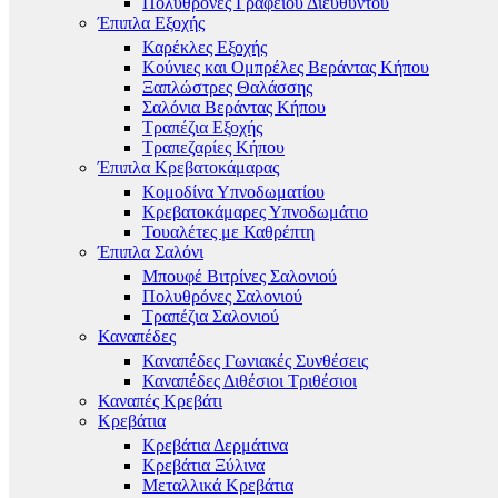
Πολυθρόνες Γραφείου Διευθυντού
Έπιπλα Εξοχής
Καρέκλες Εξοχής
Κούνιες και Ομπρέλες Βεράντας Κήπου
Ξαπλώστρες Θαλάσσης
Σαλόνια Βεράντας Κήπου
Τραπέζια Εξοχής
Τραπεζαρίες Κήπου
Έπιπλα Κρεβατοκάμαρας
Κομοδίνα Υπνοδωματίου
Κρεβατοκάμαρες Υπνοδωμάτιο
Τουαλέτες με Καθρέπτη
Έπιπλα Σαλόνι
Μπουφέ Βιτρίνες Σαλονιού
Πολυθρόνες Σαλονιού
Τραπέζια Σαλονιού
Καναπέδες
Καναπέδες Γωνιακές Συνθέσεις
Καναπέδες Διθέσιοι Τριθέσιοι
Καναπές Κρεβάτι
Κρεβάτια
Κρεβάτια Δερμάτινα
Κρεβάτια Ξύλινα
Μεταλλικά Κρεβάτια