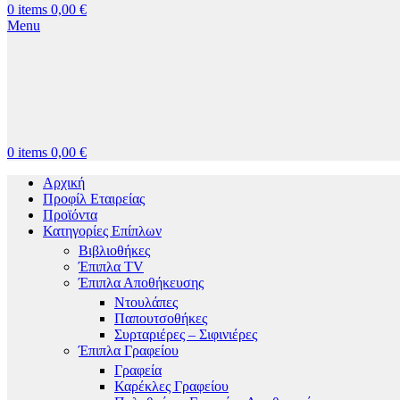
0
items
0,00
€
Menu
0
items
0,00
€
Αρχική
Προφίλ Εταιρείας
Προϊόντα
Κατηγορίες Επίπλων
Βιβλιοθήκες
Έπιπλα TV
Έπιπλα Αποθήκευσης
Ντουλάπες
Παπουτσοθήκες
Συρταριέρες – Σιφινιέρες
Έπιπλα Γραφείου
Γραφεία
Καρέκλες Γραφείου