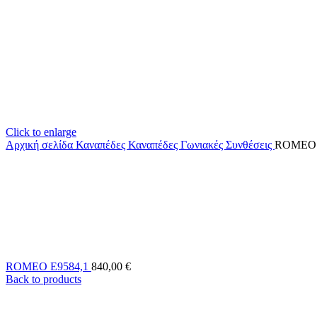
Click to enlarge
Αρχική σελίδα
Καναπέδες
Καναπέδες Γωνιακές Συνθέσεις
ROMEO 
ROMEO Ε9584,1
840,00
€
Back to products