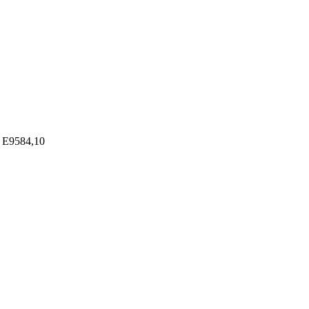
Ε9584,10