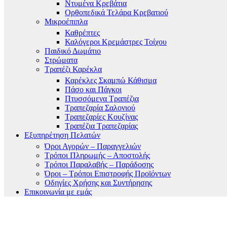
Ντυμένα Κρεβάτια
Ορθοπεδικά Τελάρα Κρεβατιού
Μικροέπιπλα
Καθρέπτες
Καλόγεροι Κρεμάστρες Τοίχου
Παιδικό Δωμάτιο
Στρώματα
Τραπέζι Καρέκλα
Καρέκλες Σκαμπώ Κάθισμα
Πάσο και Πάγκοι
Πτυσσόμενα Τραπέζια
Τραπεζαρία Σαλονιού
Τραπεζαρίες Κουζίνας
Τραπέζια Τραπεζαρίας
Εξυπηρέτηση Πελατών
Όροι Αγορών – Παραγγελιών
Τρόποι Πληρωμής – Αποστολής
Τρόποι Παραλαβής – Παράδοσης
Όροι – Τρόποι Επιστροφής Προϊόντων
Οδηγίες Χρήσης και Συντήρησης
Επικοινωνία με εμάς