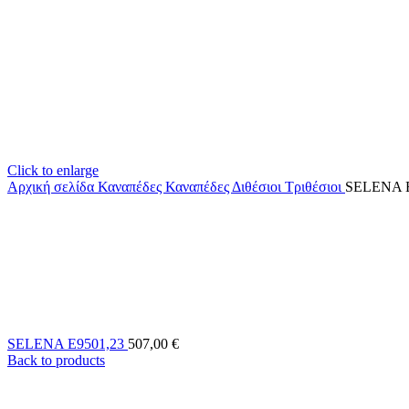
Click to enlarge
Αρχική σελίδα
Καναπέδες
Καναπέδες Διθέσιοι Τριθέσιοι
SELENA Ε
SELENA Ε9501,23
507,00
€
Back to products