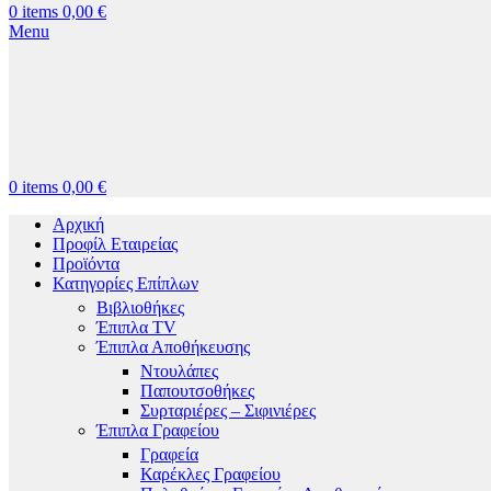
0
items
0,00
€
Menu
0
items
0,00
€
Αρχική
Προφίλ Εταιρείας
Προϊόντα
Κατηγορίες Επίπλων
Βιβλιοθήκες
Έπιπλα TV
Έπιπλα Αποθήκευσης
Ντουλάπες
Παπουτσοθήκες
Συρταριέρες – Σιφινιέρες
Έπιπλα Γραφείου
Γραφεία
Καρέκλες Γραφείου