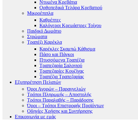
Ντυμένα Κρεβάτια
Ορθοπεδικά Τελάρα Κρεβατιού
Μικροέπιπλα
Καθρέπτες
Καλόγεροι Κρεμάστρες Τοίχου
Παιδικό Δωμάτιο
Στρώματα
Τραπέζι Καρέκλα
Καρέκλες Σκαμπώ Κάθισμα
Πάσο και Πάγκοι
Πτυσσόμενα Τραπέζια
Τραπεζαρία Σαλονιού
Τραπεζαρίες Κουζίνας
Τραπέζια Τραπεζαρίας
Εξυπηρέτηση Πελατών
Όροι Αγορών – Παραγγελιών
Τρόποι Πληρωμής – Αποστολής
Τρόποι Παραλαβής – Παράδοσης
Όροι – Τρόποι Επιστροφής Προϊόντων
Οδηγίες Χρήσης και Συντήρησης
Επικοινωνία με εμάς