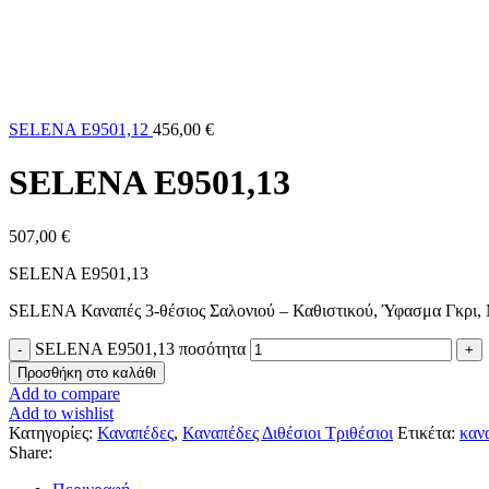
SELENA Ε9501,12
456,00
€
SELENA Ε9501,13
507,00
€
SELENA Ε9501,13
SELENA Καναπές 3-θέσιος Σαλονιού – Καθιστικού, Ύφασμα Γκρι,
SELENA Ε9501,13 ποσότητα
Προσθήκη στο καλάθι
Add to compare
Add to wishlist
Κατηγορίες:
Καναπέδες
,
Καναπέδες Διθέσιοι Τριθέσιοι
Ετικέτα:
κανα
Share: