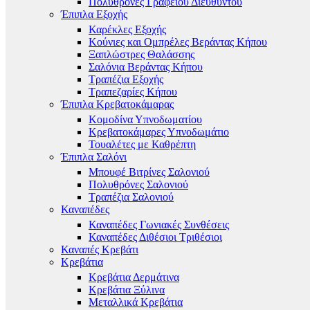
Πολυθρόνες Γραφείου Διευθυντού
Έπιπλα Εξοχής
Καρέκλες Εξοχής
Κούνιες και Ομπρέλες Βεράντας Κήπου
Ξαπλώστρες Θαλάσσης
Σαλόνια Βεράντας Κήπου
Τραπέζια Εξοχής
Τραπεζαρίες Κήπου
Έπιπλα Κρεβατοκάμαρας
Κομοδίνα Υπνοδωματίου
Κρεβατοκάμαρες Υπνοδωμάτιο
Τουαλέτες με Καθρέπτη
Έπιπλα Σαλόνι
Μπουφέ Βιτρίνες Σαλονιού
Πολυθρόνες Σαλονιού
Τραπέζια Σαλονιού
Καναπέδες
Καναπέδες Γωνιακές Συνθέσεις
Καναπέδες Διθέσιοι Τριθέσιοι
Καναπές Κρεβάτι
Κρεβάτια
Κρεβάτια Δερμάτινα
Κρεβάτια Ξύλινα
Μεταλλικά Κρεβάτια