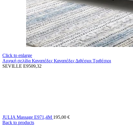
Click to enlarge
Αρχική σελίδα
Καναπέδες
Καναπέδες Διθέσιοι Τριθέσιοι
SEVILLE E9509,32
JULIA Massage E971,4M
195,00
€
Back to products