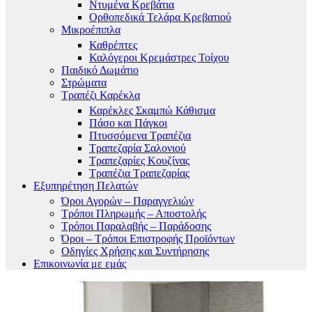
Ντυμένα Κρεβάτια
Ορθοπεδικά Τελάρα Κρεβατιού
Μικροέπιπλα
Καθρέπτες
Καλόγεροι Κρεμάστρες Τοίχου
Παιδικό Δωμάτιο
Στρώματα
Τραπέζι Καρέκλα
Καρέκλες Σκαμπώ Κάθισμα
Πάσο και Πάγκοι
Πτυσσόμενα Τραπέζια
Τραπεζαρία Σαλονιού
Τραπεζαρίες Κουζίνας
Τραπέζια Τραπεζαρίας
Εξυπηρέτηση Πελατών
Όροι Αγορών – Παραγγελιών
Τρόποι Πληρωμής – Αποστολής
Τρόποι Παραλαβής – Παράδοσης
Όροι – Τρόποι Επιστροφής Προϊόντων
Οδηγίες Χρήσης και Συντήρησης
Επικοινωνία με εμάς