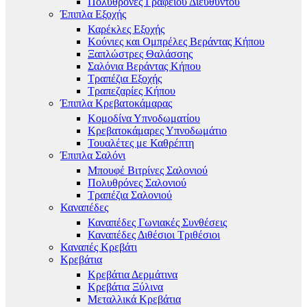
Πολυθρόνες Γραφείου Διευθυντού
Έπιπλα Εξοχής
Καρέκλες Εξοχής
Κούνιες και Ομπρέλες Βεράντας Κήπου
Ξαπλώστρες Θαλάσσης
Σαλόνια Βεράντας Κήπου
Τραπέζια Εξοχής
Τραπεζαρίες Κήπου
Έπιπλα Κρεβατοκάμαρας
Κομοδίνα Υπνοδωματίου
Κρεβατοκάμαρες Υπνοδωμάτιο
Τουαλέτες με Καθρέπτη
Έπιπλα Σαλόνι
Μπουφέ Βιτρίνες Σαλονιού
Πολυθρόνες Σαλονιού
Τραπέζια Σαλονιού
Καναπέδες
Καναπέδες Γωνιακές Συνθέσεις
Καναπέδες Διθέσιοι Τριθέσιοι
Καναπές Κρεβάτι
Κρεβάτια
Κρεβάτια Δερμάτινα
Κρεβάτια Ξύλινα
Μεταλλικά Κρεβάτια