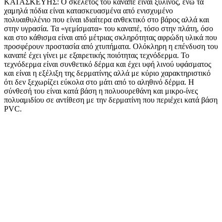
ΚΑΤΑΣΚΕΥΗΣ: Ο σκελετός του καναπέ είναι ξύλινος, ενώ τα
χαμηλά πόδια είναι κατασκευασμένα από ενισχυμένο
πολυαιθυλένιο που είναι ιδιαίτερα ανθεκτικό στο βάρος αλλά και
στην υγρασία. Τα «γεμίσματα» του καναπέ, τόσο στην πλάτη, όσο
και στο κάθισμα είναι από μέτριας σκληρότητας αφρώδη υλικά που
προσφέρουν προστασία από χτυπήματα. Ολόκληρη η επένδυση του
καναπέ έχει γίνει με εξαιρετικής ποιότητας τεχνόδερμα. Το
τεχνόδερμα είναι συνθετικό δέρμα και έχει υφή λινού υφάσματος
και είναι η εξέλιξη της δερματίνης αλλά με κύριο χαρακτηριστικό
ότι δεν ξεχωρίζει εύκολα στο μάτι από το αληθινό δέρμα. Η
σύνθεσή του είναι κατά βάση η πολυουρεθάνη και μικρο-ίνες
πολυαμιδίου σε αντίθεση με την δερματίνη που περιέχει κατά βάση
PVC.