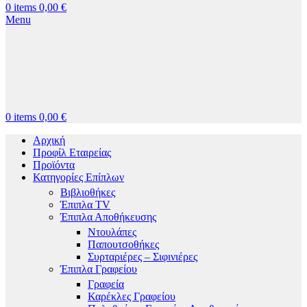
0
items
0,00
€
Menu
0
items
0,00
€
Αρχική
Προφίλ Εταιρείας
Προϊόντα
Κατηγορίες Επίπλων
Βιβλιοθήκες
Έπιπλα TV
Έπιπλα Αποθήκευσης
Ντουλάπες
Παπουτσοθήκες
Συρταριέρες – Σιφινιέρες
Έπιπλα Γραφείου
Γραφεία
Καρέκλες Γραφείου