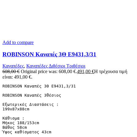
Add to compare
ROBINSON Kαναπές 3Θ Ε9431,3/31
Καναπέδες
,
Καναπέδες Διθέσιοι Τριθέσιοι
608,00
€
Original price was: 608,00 €.
491,00
€
Η τρέχουσα τιμή
είναι: 491,00 €.
ROBINSON Kαναπές 3Θ Ε9431,3/31

ROBINSON Καναπές 3θέσιος

Εξωτερικές Διαστάσεις :

199x87x88cm

Κάθισμα :

Μήκος 188/153cm

Βάθος 58cm

Ύψος καθίσματος 43cm
