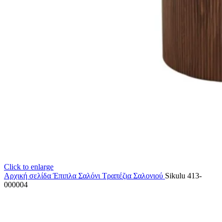
Click to enlarge
Αρχική σελίδα
Έπιπλα Σαλόνι
Τραπέζια Σαλονιού
Sikulu 413-
000004