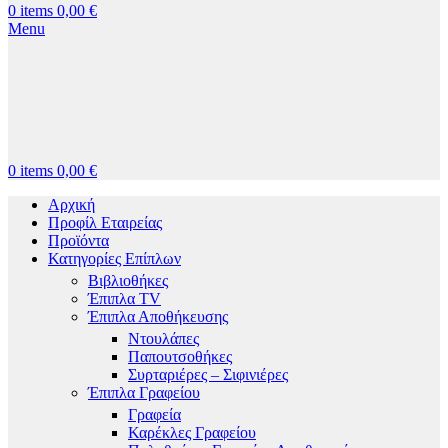
0
items
0,00
€
Menu
0
items
0,00
€
Αρχική
Προφίλ Εταιρείας
Προϊόντα
Κατηγορίες Επίπλων
Βιβλιοθήκες
Έπιπλα TV
Έπιπλα Αποθήκευσης
Ντουλάπες
Παπουτσοθήκες
Συρταριέρες – Σιφινιέρες
Έπιπλα Γραφείου
Γραφεία
Καρέκλες Γραφείου