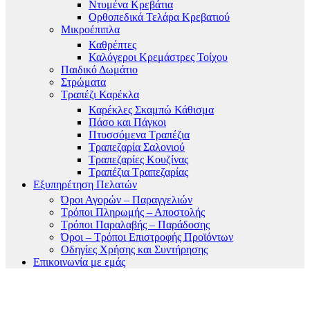
Ντυμένα Κρεβάτια
Ορθοπεδικά Τελάρα Κρεβατιού
Μικροέπιπλα
Καθρέπτες
Καλόγεροι Κρεμάστρες Τοίχου
Παιδικό Δωμάτιο
Στρώματα
Τραπέζι Καρέκλα
Καρέκλες Σκαμπώ Κάθισμα
Πάσο και Πάγκοι
Πτυσσόμενα Τραπέζια
Τραπεζαρία Σαλονιού
Τραπεζαρίες Κουζίνας
Τραπέζια Τραπεζαρίας
Εξυπηρέτηση Πελατών
Όροι Αγορών – Παραγγελιών
Τρόποι Πληρωμής – Αποστολής
Τρόποι Παραλαβής – Παράδοσης
Όροι – Τρόποι Επιστροφής Προϊόντων
Οδηγίες Χρήσης και Συντήρησης
Επικοινωνία με εμάς