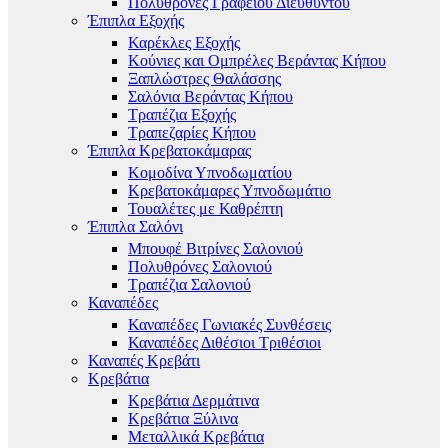
Πολυθρόνες Γραφείου Διευθυντού
Έπιπλα Εξοχής
Καρέκλες Εξοχής
Κούνιες και Ομπρέλες Βεράντας Κήπου
Ξαπλώστρες Θαλάσσης
Σαλόνια Βεράντας Κήπου
Τραπέζια Εξοχής
Τραπεζαρίες Κήπου
Έπιπλα Κρεβατοκάμαρας
Κομοδίνα Υπνοδωματίου
Κρεβατοκάμαρες Υπνοδωμάτιο
Τουαλέτες με Καθρέπτη
Έπιπλα Σαλόνι
Μπουφέ Βιτρίνες Σαλονιού
Πολυθρόνες Σαλονιού
Τραπέζια Σαλονιού
Καναπέδες
Καναπέδες Γωνιακές Συνθέσεις
Καναπέδες Διθέσιοι Τριθέσιοι
Καναπές Κρεβάτι
Κρεβάτια
Κρεβάτια Δερμάτινα
Κρεβάτια Ξύλινα
Μεταλλικά Κρεβάτια