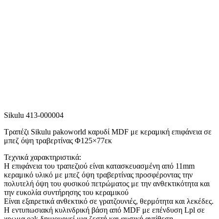
Sikulu 413-000004
Τραπέζι Sikulu pakoworld καρυδί MDF με κεραμική επιφάνεια σε
μπεζ όψη τραβερτίνας Φ125×77εκ
Τεχνικά χαρακτηριστικά:
Η επιφάνεια του τραπεζιού είναι κατασκευασμένη από 11mm
κεραμικό υλικό με μπεζ όψη τραβερτίνας προσφέροντας την
πολυτελή όψη του φυσικού πετρώματος με την ανθεκτικότητα και
την ευκολία συντήρησης του κεραμικού
Είναι εξαιρετικά ανθεκτικό σε γρατζουνιές, θερμότητα και λεκέδες.
Η εντυπωσιακή κυλινδρική βάση από MDF με επένδυση Lpl σε
χρωμα oak δημιουργεί μια ζεστή και φυσική αντίθεση .