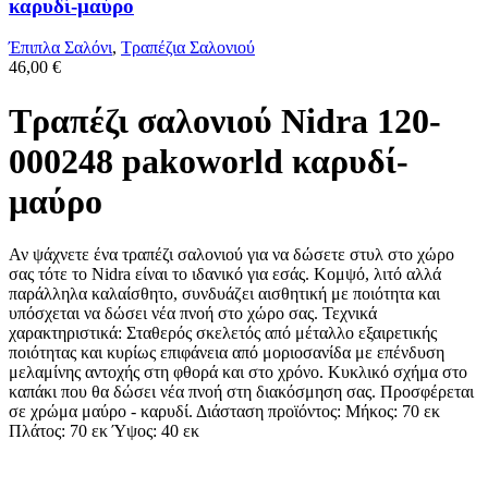
καρυδί-μαύρο
Έπιπλα Σαλόνι
,
Τραπέζια Σαλονιού
46,00
€
Τραπέζι σαλονιού Nidra 120-
000248 pakoworld καρυδί-
μαύρο
Αν ψάχνετε ένα τραπέζι σαλονιού για να δώσετε στυλ στο χώρο
σας τότε το Nidra είναι τo ιδανικό για εσάς. Κομψό, λιτό αλλά
παράλληλα καλαίσθητo, συνδυάζει αισθητική με ποιότητα και
υπόσχεται να δώσει νέα πνοή στο χώρο σας. Τεχνικά
χαρακτηριστικά: Σταθερός σκελετός από μέταλλο εξαιρετικής
ποιότητας και κυρίως επιφάνεια από μοριοσανίδα με επένδυση
μελαμίνης αντοχής στη φθορά και στο χρόνο. Κυκλικό σχήμα στο
καπάκι που θα δώσει νέα πνοή στη διακόσμηση σας. Προσφέρεται
σε χρώμα μαύρο - καρυδί. Διάσταση προϊόντος: Μήκος: 70 εκ
Πλάτος: 70 εκ Ύψος: 40 εκ