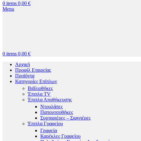
0
items
0,00
€
Menu
0
items
0,00
€
Αρχική
Προφίλ Εταιρείας
Προϊόντα
Κατηγορίες Επίπλων
Βιβλιοθήκες
Έπιπλα TV
Έπιπλα Αποθήκευσης
Ντουλάπες
Παπουτσοθήκες
Συρταριέρες – Σιφινιέρες
Έπιπλα Γραφείου
Γραφεία
Καρέκλες Γραφείου