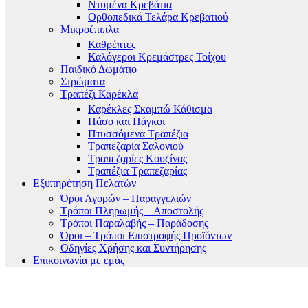
Ντυμένα Κρεβάτια
Ορθοπεδικά Τελάρα Κρεβατιού
Μικροέπιπλα
Καθρέπτες
Καλόγεροι Κρεμάστρες Τοίχου
Παιδικό Δωμάτιο
Στρώματα
Τραπέζι Καρέκλα
Καρέκλες Σκαμπώ Κάθισμα
Πάσο και Πάγκοι
Πτυσσόμενα Τραπέζια
Τραπεζαρία Σαλονιού
Τραπεζαρίες Κουζίνας
Τραπέζια Τραπεζαρίας
Εξυπηρέτηση Πελατών
Όροι Αγορών – Παραγγελιών
Τρόποι Πληρωμής – Αποστολής
Τρόποι Παραλαβής – Παράδοσης
Όροι – Τρόποι Επιστροφής Προϊόντων
Οδηγίες Χρήσης και Συντήρησης
Επικοινωνία με εμάς