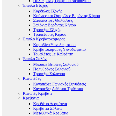
Πολυθρόνες Γραφείου Διευθυντού
Έπιπλα Εξοχής
Καρέκλες Εξοχής
Κούνιες και Ομπρέλες Βεράντας Κήπου
Ξαπλώστρες Θαλάσσης
Σαλόνια Βεράντας Κήπου
Τραπέζια Εξοχής
Τραπεζαρίες Κήπου
Έπιπλα Κρεβατοκάμαρας
Κομοδίνα Υπνοδωματίου
Κρεβατοκάμαρες Υπνοδωμάτιο
Τουαλέτες με Καθρέπτη
Έπιπλα Σαλόνι
Μπουφέ Βιτρίνες Σαλονιού
Πολυθρόνες Σαλονιού
Τραπέζια Σαλονιού
Καναπέδες
Καναπέδες Γωνιακές Συνθέσεις
Καναπέδες Διθέσιοι Τριθέσιοι
Καναπές Κρεβάτι
Κρεβάτια
Κρεβάτια Δερμάτινα
Κρεβάτια Ξύλινα
Μεταλλικά Κρεβάτια