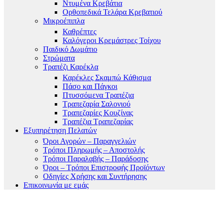
Ντυμένα Κρεβάτια
Ορθοπεδικά Τελάρα Κρεβατιού
Μικροέπιπλα
Καθρέπτες
Καλόγεροι Κρεμάστρες Τοίχου
Παιδικό Δωμάτιο
Στρώματα
Τραπέζι Καρέκλα
Καρέκλες Σκαμπώ Κάθισμα
Πάσο και Πάγκοι
Πτυσσόμενα Τραπέζια
Τραπεζαρία Σαλονιού
Τραπεζαρίες Κουζίνας
Τραπέζια Τραπεζαρίας
Εξυπηρέτηση Πελατών
Όροι Αγορών – Παραγγελιών
Τρόποι Πληρωμής – Αποστολής
Τρόποι Παραλαβής – Παράδοσης
Όροι – Τρόποι Επιστροφής Προϊόντων
Οδηγίες Χρήσης και Συντήρησης
Επικοινωνία με εμάς