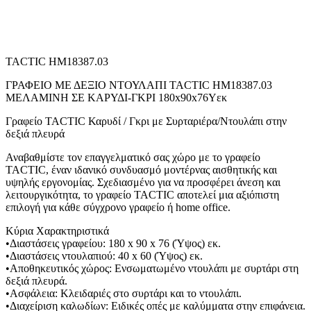
TACTIC HM18387.03
ΓΡΑΦΕΙΟ ΜΕ ΔΕΞΙΟ ΝΤΟΥΛΑΠΙ TACTIC HM18387.03
ΜΕΛΑΜΙΝΗ ΣΕ ΚΑΡΥΔΙ-ΓΚΡΙ 180x90x76Υεκ
Γραφείο TACTIC Καρυδί / Γκρι με Συρταριέρα/Ντουλάπι στην
δεξιά πλευρά
Αναβαθμίστε τον επαγγελματικό σας χώρο με το γραφείο
TACTIC, έναν ιδανικό συνδυασμό μοντέρνας αισθητικής και
υψηλής εργονομίας. Σχεδιασμένο για να προσφέρει άνεση και
λειτουργικότητα, το γραφείο TACTIC αποτελεί μια αξιόπιστη
επιλογή για κάθε σύγχρονο γραφείο ή home office.
Κύρια Χαρακτηριστικά
•Διαστάσεις γραφείου: 180 x 90 x 76 (Ύψος) εκ.
•Διαστάσεις ντουλαπιού: 40 x 60 (Ύψος) εκ.
•Αποθηκευτικός χώρος: Ενσωματωμένο ντουλάπι με συρτάρι στη
δεξιά πλευρά.
•Ασφάλεια: Κλειδαριές στο συρτάρι και το ντουλάπι.
•Διαχείριση καλωδίων: Ειδικές οπές με καλύμματα στην επιφάνεια.