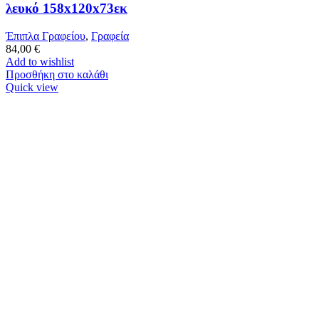
λευκό 158x120x73εκ
Έπιπλα Γραφείου
,
Γραφεία
84,00
€
Add to wishlist
Προσθήκη στο καλάθι
Quick view