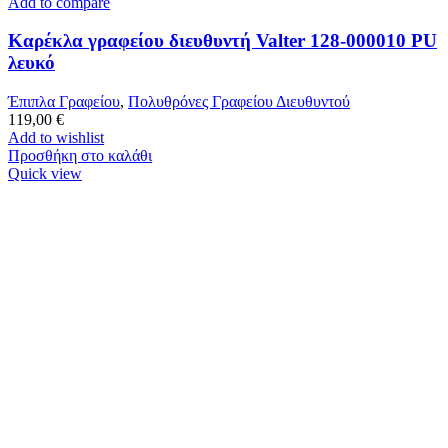
Add to compare
Καρέκλα γραφείου διευθυντή Valter 128-000010 PU
λευκό
Έπιπλα Γραφείου
,
Πολυθρόνες Γραφείου Διευθυντού
119,00
€
Add to wishlist
Προσθήκη στο καλάθι
Quick view