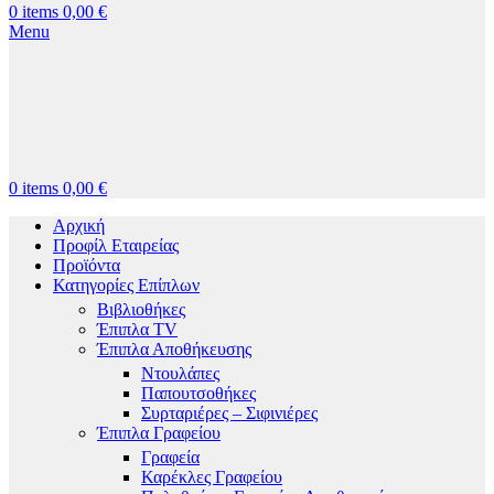
0
items
0,00
€
Menu
0
items
0,00
€
Αρχική
Προφίλ Εταιρείας
Προϊόντα
Κατηγορίες Επίπλων
Βιβλιοθήκες
Έπιπλα TV
Έπιπλα Αποθήκευσης
Ντουλάπες
Παπουτσοθήκες
Συρταριέρες – Σιφινιέρες
Έπιπλα Γραφείου
Γραφεία
Καρέκλες Γραφείου