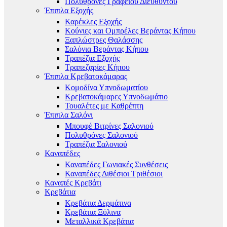
Πολυθρόνες Γραφείου Διευθυντού
Έπιπλα Εξοχής
Καρέκλες Εξοχής
Κούνιες και Ομπρέλες Βεράντας Κήπου
Ξαπλώστρες Θαλάσσης
Σαλόνια Βεράντας Κήπου
Τραπέζια Εξοχής
Τραπεζαρίες Κήπου
Έπιπλα Κρεβατοκάμαρας
Κομοδίνα Υπνοδωματίου
Κρεβατοκάμαρες Υπνοδωμάτιο
Τουαλέτες με Καθρέπτη
Έπιπλα Σαλόνι
Μπουφέ Βιτρίνες Σαλονιού
Πολυθρόνες Σαλονιού
Τραπέζια Σαλονιού
Καναπέδες
Καναπέδες Γωνιακές Συνθέσεις
Καναπέδες Διθέσιοι Τριθέσιοι
Καναπές Κρεβάτι
Κρεβάτια
Κρεβάτια Δερμάτινα
Κρεβάτια Ξύλινα
Μεταλλικά Κρεβάτια