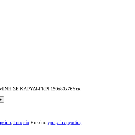
ΙΝΗ ΣΕ ΚΑΡΥΔΙ-ΓΚΡΙ 150x80x76Υεκ
φείου
,
Γραφεία
Ετικέτα:
γραφείο εργασίας