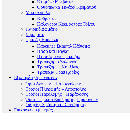
Ντυμένα Κρεβάτια
Ορθοπεδικά Τελάρα Κρεβατιού
Μικροέπιπλα
Καθρέπτες
Καλόγεροι Κρεμάστρες Τοίχου
Παιδικό Δωμάτιο
Στρώματα
Τραπέζι Καρέκλα
Καρέκλες Σκαμπώ Κάθισμα
Πάσο και Πάγκοι
Πτυσσόμενα Τραπέζια
Τραπεζαρία Σαλονιού
Τραπεζαρίες Κουζίνας
Τραπέζια Τραπεζαρίας
Εξυπηρέτηση Πελατών
Όροι Αγορών – Παραγγελιών
Τρόποι Πληρωμής – Αποστολής
Τρόποι Παραλαβής – Παράδοσης
Όροι – Τρόποι Επιστροφής Προϊόντων
Οδηγίες Χρήσης και Συντήρησης
Επικοινωνία με εμάς