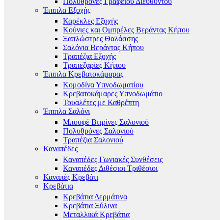
Πολυθρόνες Γραφείου Διευθυντού
Έπιπλα Εξοχής
Καρέκλες Εξοχής
Κούνιες και Ομπρέλες Βεράντας Κήπου
Ξαπλώστρες Θαλάσσης
Σαλόνια Βεράντας Κήπου
Τραπέζια Εξοχής
Τραπεζαρίες Κήπου
Έπιπλα Κρεβατοκάμαρας
Κομοδίνα Υπνοδωματίου
Κρεβατοκάμαρες Υπνοδωμάτιο
Τουαλέτες με Καθρέπτη
Έπιπλα Σαλόνι
Μπουφέ Βιτρίνες Σαλονιού
Πολυθρόνες Σαλονιού
Τραπέζια Σαλονιού
Καναπέδες
Καναπέδες Γωνιακές Συνθέσεις
Καναπέδες Διθέσιοι Τριθέσιοι
Καναπές Κρεβάτι
Κρεβάτια
Κρεβάτια Δερμάτινα
Κρεβάτια Ξύλινα
Μεταλλικά Κρεβάτια