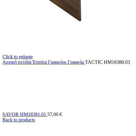
Click to enlarge
Αρχική σελίδα
Έπιπλα Γραφείου
Γραφεία
TACTIC HM18388.03
SAVOR HM18381.01
57,00
€
Back to products