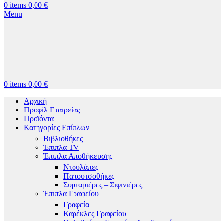
0
items
0,00
€
Menu
0
items
0,00
€
Αρχική
Προφίλ Εταιρείας
Προϊόντα
Κατηγορίες Επίπλων
Βιβλιοθήκες
Έπιπλα TV
Έπιπλα Αποθήκευσης
Ντουλάπες
Παπουτσοθήκες
Συρταριέρες – Σιφινιέρες
Έπιπλα Γραφείου
Γραφεία
Καρέκλες Γραφείου