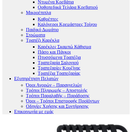
Ντυμένα Κρεβάτια
Ορθοπεδικά Τελάρα Κρεβατιού
Μικροέπιπλα
Καθρέπτες
Καλόγεροι Κρεμάστρες Τοίχου
Παιδικό Δωμάτιο
Στρώματα
Τραπέζι Καρέκλα
Καρέκλες Σκαμπώ Κάθισμα
Πάσο και Πάγκοι
Πτυσσόμενα Τραπέζια
Τραπεζαρία Σαλονιού
Τραπεζαρίες Κουζίνας
Τραπέζια Τραπεζαρίας
Εξυπηρέτηση Πελατών
Όροι Αγορών – Παραγγελιών
Τρόποι Πληρωμής – Αποστολής
Τρόποι Παραλαβής – Παράδοσης
Όροι – Τρόποι Επιστροφής Προϊόντων
Οδηγίες Χρήσης και Συντήρησης
Επικοινωνία με εμάς