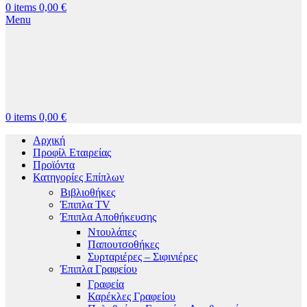
0
items
0,00
€
Menu
0
items
0,00
€
Αρχική
Προφίλ Εταιρείας
Προϊόντα
Κατηγορίες Επίπλων
Βιβλιοθήκες
Έπιπλα TV
Έπιπλα Αποθήκευσης
Ντουλάπες
Παπουτσοθήκες
Συρταριέρες – Σιφινιέρες
Έπιπλα Γραφείου
Γραφεία
Καρέκλες Γραφείου