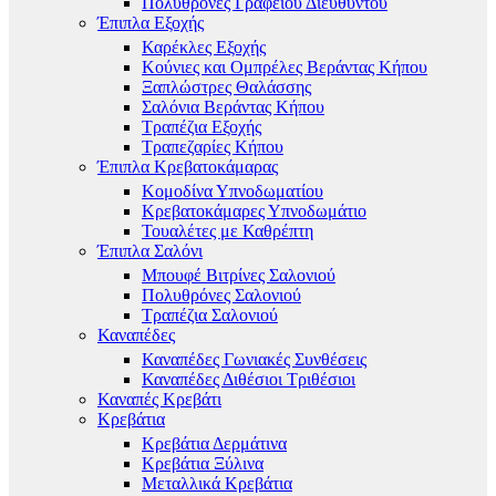
Πολυθρόνες Γραφείου Διευθυντού
Έπιπλα Εξοχής
Καρέκλες Εξοχής
Κούνιες και Ομπρέλες Βεράντας Κήπου
Ξαπλώστρες Θαλάσσης
Σαλόνια Βεράντας Κήπου
Τραπέζια Εξοχής
Τραπεζαρίες Κήπου
Έπιπλα Κρεβατοκάμαρας
Κομοδίνα Υπνοδωματίου
Κρεβατοκάμαρες Υπνοδωμάτιο
Τουαλέτες με Καθρέπτη
Έπιπλα Σαλόνι
Μπουφέ Βιτρίνες Σαλονιού
Πολυθρόνες Σαλονιού
Τραπέζια Σαλονιού
Καναπέδες
Καναπέδες Γωνιακές Συνθέσεις
Καναπέδες Διθέσιοι Τριθέσιοι
Καναπές Κρεβάτι
Κρεβάτια
Κρεβάτια Δερμάτινα
Κρεβάτια Ξύλινα
Μεταλλικά Κρεβάτια