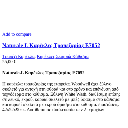
Add to compare
Naturale-L Καρέκλες Τραπεζαρίας E7052
Τραπέζι Καρέκλα
,
Καρέκλες Σκαμπώ Κάθισμα
55,00
€
Naturale-L Καρέκλες Τραπεζαρίας E7052
Η καρέκλα τραπεζαρίας της εταιρείας Woodwell έχει ξύλινο
σκελετό για αντοχή στη φθορά και στο χρόνο και επένδυση από
τεχνόδερμα στο κάθισμα. Ξύλινη White Wash, διαθέσιμη επίσης
σε λευκό, εκρού, καρυδί σκελετό με μπέζ ύφασμα στο κάθισμα
και καρυδί σκελετό με εκρού ύφασμα στο κάθισμα. διαστάσεις:
42x52x90εκ. Διατίθεται σε συσκευασία των 2 τεμαχίων