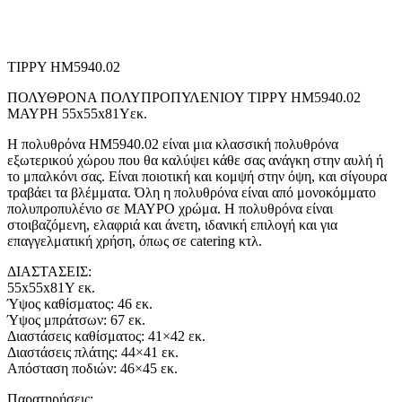
TIPPY HM5940.02
ΠΟΛΥΘΡΟΝΑ ΠΟΛΥΠΡΟΠΥΛΕΝΙΟΥ TIPPY HM5940.02
ΜΑΥΡΗ 55x55x81Υεκ.
Η πολυθρόνα ΗΜ5940.02 είναι μια κλασσική πολυθρόνα
εξωτερικού χώρου που θα καλύψει κάθε σας ανάγκη στην αυλή ή
το μπαλκόνι σας. Είναι ποιοτική και κομψή στην όψη, και σίγουρα
τραβάει τα βλέμματα. Όλη η πολυθρόνα είναι από μονοκόμματο
πολυπροπυλένιο σε ΜΑΥΡΟ χρώμα. Η πολυθρόνα είναι
στοιβαζόμενη, ελαφριά και άνετη, ιδανική επιλογή και για
επαγγελματική χρήση, όπως σε catering κτλ.
ΔΙΑΣΤΑΣΕΙΣ:
55x55x81Υ εκ.
Ύψος καθίσματος: 46 εκ.
Ύψος μπράτσων: 67 εκ.
Διαστάσεις καθίσματος: 41×42 εκ.
Διαστάσεις πλάτης: 44×41 εκ.
Απόσταση ποδιών: 46×45 εκ.
Παρατηρήσεις: