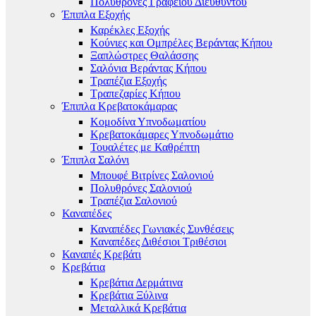
Πολυθρόνες Γραφείου Διευθυντού
Έπιπλα Εξοχής
Καρέκλες Εξοχής
Κούνιες και Ομπρέλες Βεράντας Κήπου
Ξαπλώστρες Θαλάσσης
Σαλόνια Βεράντας Κήπου
Τραπέζια Εξοχής
Τραπεζαρίες Κήπου
Έπιπλα Κρεβατοκάμαρας
Κομοδίνα Υπνοδωματίου
Κρεβατοκάμαρες Υπνοδωμάτιο
Τουαλέτες με Καθρέπτη
Έπιπλα Σαλόνι
Μπουφέ Βιτρίνες Σαλονιού
Πολυθρόνες Σαλονιού
Τραπέζια Σαλονιού
Καναπέδες
Καναπέδες Γωνιακές Συνθέσεις
Καναπέδες Διθέσιοι Τριθέσιοι
Καναπές Κρεβάτι
Κρεβάτια
Κρεβάτια Δερμάτινα
Κρεβάτια Ξύλινα
Μεταλλικά Κρεβάτια