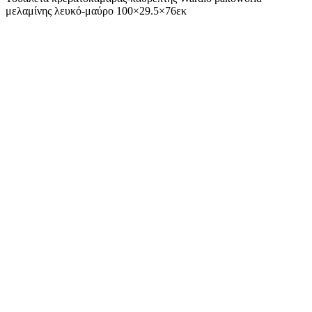
μελαμίνης λευκό-μαύρο 100×29.5×76εκ