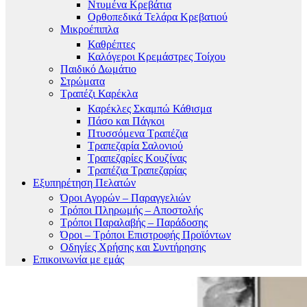
Ντυμένα Κρεβάτια
Ορθοπεδικά Τελάρα Κρεβατιού
Μικροέπιπλα
Καθρέπτες
Καλόγεροι Κρεμάστρες Τοίχου
Παιδικό Δωμάτιο
Στρώματα
Τραπέζι Καρέκλα
Καρέκλες Σκαμπώ Κάθισμα
Πάσο και Πάγκοι
Πτυσσόμενα Τραπέζια
Τραπεζαρία Σαλονιού
Τραπεζαρίες Κουζίνας
Τραπέζια Τραπεζαρίας
Εξυπηρέτηση Πελατών
Όροι Αγορών – Παραγγελιών
Τρόποι Πληρωμής – Αποστολής
Τρόποι Παραλαβής – Παράδοσης
Όροι – Τρόποι Επιστροφής Προϊόντων
Οδηγίες Χρήσης και Συντήρησης
Επικοινωνία με εμάς