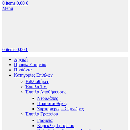
0
items
0,00
€
Menu
0
items
0,00
€
Αρχική
Προφίλ Εταιρείας
Προϊόντα
Κατηγορίες Επίπλων
Βιβλιοθήκες
Έπιπλα TV
Έπιπλα Αποθήκευσης
Ντουλάπες
Παπουτσοθήκες
Συρταριέρες – Σιφινιέρες
Έπιπλα Γραφείου
Γραφεία
Καρέκλες Γραφείου