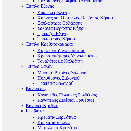
Πολυθρόνες Γραφείου Διευθυντού
Έπιπλα Εξοχής
Καρέκλες Εξοχής
Κούνιες και Ομπρέλες Βεράντας Κήπου
Ξαπλώστρες Θαλάσσης
Σαλόνια Βεράντας Κήπου
Τραπέζια Εξοχής
Τραπεζαρίες Κήπου
Έπιπλα Κρεβατοκάμαρας
Κομοδίνα Υπνοδωματίου
Κρεβατοκάμαρες Υπνοδωμάτιο
Τουαλέτες με Καθρέπτη
Έπιπλα Σαλόνι
Μπουφέ Βιτρίνες Σαλονιού
Πολυθρόνες Σαλονιού
Τραπέζια Σαλονιού
Καναπέδες
Καναπέδες Γωνιακές Συνθέσεις
Καναπέδες Διθέσιοι Τριθέσιοι
Καναπές Κρεβάτι
Κρεβάτια
Κρεβάτια Δερμάτινα
Κρεβάτια Ξύλινα
Μεταλλικά Κρεβάτια