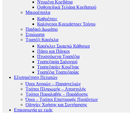
Ντυμένα Κρεβάτια
Ορθοπεδικά Τελάρα Κρεβατιού
Μικροέπιπλα
Καθρέπτες
Καλόγεροι Κρεμάστρες Τοίχου
Παιδικό Δωμάτιο
Στρώματα
Τραπέζι Καρέκλα
Καρέκλες Σκαμπώ Κάθισμα
Πάσο και Πάγκοι
Πτυσσόμενα Τραπέζια
Τραπεζαρία Σαλονιού
Τραπεζαρίες Κουζίνας
Τραπέζια Τραπεζαρίας
Εξυπηρέτηση Πελατών
Όροι Αγορών – Παραγγελιών
Τρόποι Πληρωμής – Αποστολής
Τρόποι Παραλαβής – Παράδοσης
Όροι – Τρόποι Επιστροφής Προϊόντων
Οδηγίες Χρήσης και Συντήρησης
Επικοινωνία με εμάς