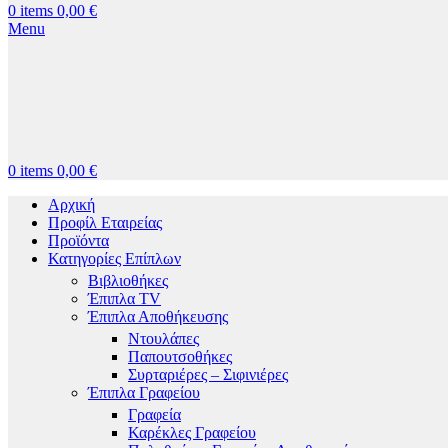
0
items
0,00
€
Menu
0
items
0,00
€
Αρχική
Προφίλ Εταιρείας
Προϊόντα
Κατηγορίες Επίπλων
Βιβλιοθήκες
Έπιπλα TV
Έπιπλα Αποθήκευσης
Ντουλάπες
Παπουτσοθήκες
Συρταριέρες – Σιφινιέρες
Έπιπλα Γραφείου
Γραφεία
Καρέκλες Γραφείου