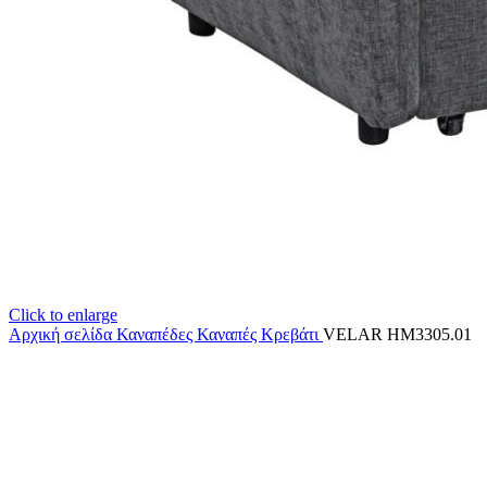
Click to enlarge
Αρχική σελίδα
Καναπέδες
Καναπές Κρεβάτι
VELAR HM3305.01