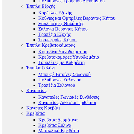
Πολυθρόνες Γραφείου Διευθυντού
Έπιπλα Εξοχής
Καρέκλες Εξοχής
Κούνιες και Ομπρέλες Βεράντας Κήπου
Ξαπλώστρες Θαλάσσης
Σαλόνια Βεράντας Κήπου
Τραπέζια Εξοχής
Τραπεζαρίες Κήπου
Έπιπλα Κρεβατοκάμαρας
Κομοδίνα Υπνοδωματίου
Κρεβατοκάμαρες Υπνοδωμάτιο
Τουαλέτες με Καθρέπτη
Έπιπλα Σαλόνι
Μπουφέ Βιτρίνες Σαλονιού
Πολυθρόνες Σαλονιού
Τραπέζια Σαλονιού
Καναπέδες
Καναπέδες Γωνιακές Συνθέσεις
Καναπέδες Διθέσιοι Τριθέσιοι
Καναπές Κρεβάτι
Κρεβάτια
Κρεβάτια Δερμάτινα
Κρεβάτια Ξύλινα
Μεταλλικά Κρεβάτια