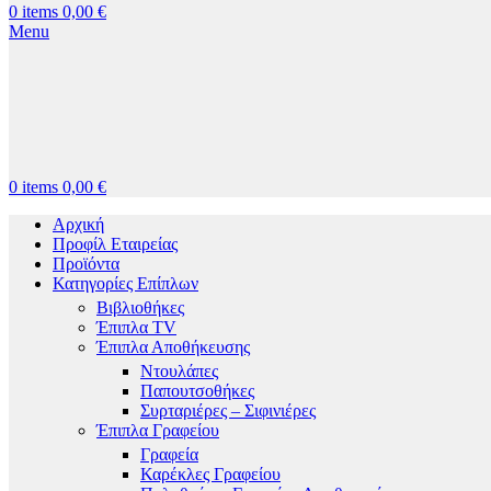
0
items
0,00
€
Menu
0
items
0,00
€
Αρχική
Προφίλ Εταιρείας
Προϊόντα
Κατηγορίες Επίπλων
Βιβλιοθήκες
Έπιπλα TV
Έπιπλα Αποθήκευσης
Ντουλάπες
Παπουτσοθήκες
Συρταριέρες – Σιφινιέρες
Έπιπλα Γραφείου
Γραφεία
Καρέκλες Γραφείου