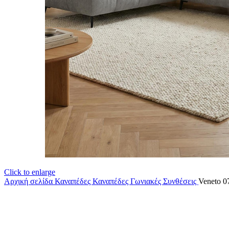
Click to enlarge
Αρχική σελίδα
Καναπέδες
Καναπέδες Γωνιακές Συνθέσεις
Veneto 0