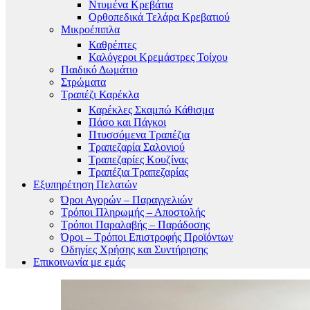
Ντυμένα Κρεβάτια
Ορθοπεδικά Τελάρα Κρεβατιού
Μικροέπιπλα
Καθρέπτες
Καλόγεροι Κρεμάστρες Τοίχου
Παιδικό Δωμάτιο
Στρώματα
Τραπέζι Καρέκλα
Καρέκλες Σκαμπώ Κάθισμα
Πάσο και Πάγκοι
Πτυσσόμενα Τραπέζια
Τραπεζαρία Σαλονιού
Τραπεζαρίες Κουζίνας
Τραπέζια Τραπεζαρίας
Εξυπηρέτηση Πελατών
Όροι Αγορών – Παραγγελιών
Τρόποι Πληρωμής – Αποστολής
Τρόποι Παραλαβής – Παράδοσης
Όροι – Τρόποι Επιστροφής Προϊόντων
Οδηγίες Χρήσης και Συντήρησης
Επικοινωνία με εμάς