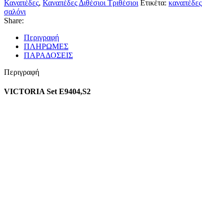
Καναπέδες
,
Καναπέδες Διθέσιοι Τριθέσιοι
Ετικέτα:
καναπέδες
σαλόνι
Share:
Περιγραφή
ΠΛΗΡΩΜΕΣ
ΠΑΡΑΔΟΣΕΙΣ
Περιγραφή
VICTORIA Set E9404,S2