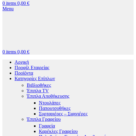
0
items
0,00
€
Menu
0
items
0,00
€
Αρχική
Προφίλ Εταιρείας
Προϊόντα
Κατηγορίες Επίπλων
Βιβλιοθήκες
Έπιπλα TV
Έπιπλα Αποθήκευσης
Ντουλάπες
Παπουτσοθήκες
Συρταριέρες – Σιφινιέρες
Έπιπλα Γραφείου
Γραφεία
Καρέκλες Γραφείου