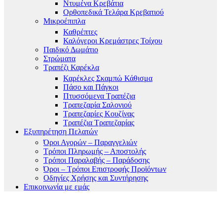
Ντυμένα Κρεβάτια
Ορθοπεδικά Τελάρα Κρεβατιού
Μικροέπιπλα
Καθρέπτες
Καλόγεροι Κρεμάστρες Τοίχου
Παιδικό Δωμάτιο
Στρώματα
Τραπέζι Καρέκλα
Καρέκλες Σκαμπώ Κάθισμα
Πάσο και Πάγκοι
Πτυσσόμενα Τραπέζια
Τραπεζαρία Σαλονιού
Τραπεζαρίες Κουζίνας
Τραπέζια Τραπεζαρίας
Εξυπηρέτηση Πελατών
Όροι Αγορών – Παραγγελιών
Τρόποι Πληρωμής – Αποστολής
Τρόποι Παραλαβής – Παράδοσης
Όροι – Τρόποι Επιστροφής Προϊόντων
Οδηγίες Χρήσης και Συντήρησης
Επικοινωνία με εμάς