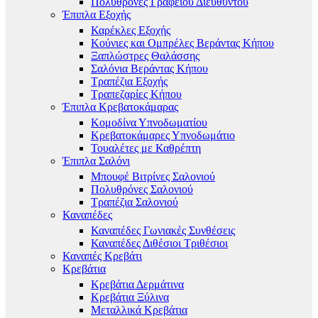
Πολυθρόνες Γραφείου Διευθυντού
Έπιπλα Εξοχής
Καρέκλες Εξοχής
Κούνιες και Ομπρέλες Βεράντας Κήπου
Ξαπλώστρες Θαλάσσης
Σαλόνια Βεράντας Κήπου
Τραπέζια Εξοχής
Τραπεζαρίες Κήπου
Έπιπλα Κρεβατοκάμαρας
Κομοδίνα Υπνοδωματίου
Κρεβατοκάμαρες Υπνοδωμάτιο
Τουαλέτες με Καθρέπτη
Έπιπλα Σαλόνι
Μπουφέ Βιτρίνες Σαλονιού
Πολυθρόνες Σαλονιού
Τραπέζια Σαλονιού
Καναπέδες
Καναπέδες Γωνιακές Συνθέσεις
Καναπέδες Διθέσιοι Τριθέσιοι
Καναπές Κρεβάτι
Κρεβάτια
Κρεβάτια Δερμάτινα
Κρεβάτια Ξύλινα
Μεταλλικά Κρεβάτια