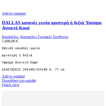
Add to compare
DALLAS καναπές γωνία αριστερή ή δεξιά Ύφασμα
Ανοικτό Καφέ
Καναπέδες
,
Καναπέδες Γωνιακές Συνθέσεις
1.600,00
€
DALLAS καναπές γωνία

αριστερή ή δεξιά

Ύφασμα Ανοικτό Καφέ

ΔΙΑΣΤΑΣΕΙΣ 293x99/255x90 H. 77 cm
Add to wishlist
Προσθήκη στο καλάθι
Quick view