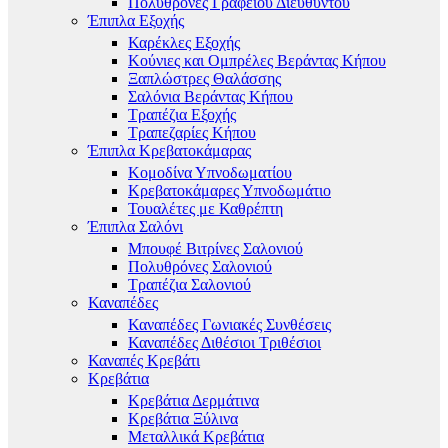
Πολυθρόνες Γραφείου Διευθυντού
Έπιπλα Εξοχής
Καρέκλες Εξοχής
Κούνιες και Ομπρέλες Βεράντας Κήπου
Ξαπλώστρες Θαλάσσης
Σαλόνια Βεράντας Κήπου
Τραπέζια Εξοχής
Τραπεζαρίες Κήπου
Έπιπλα Κρεβατοκάμαρας
Κομοδίνα Υπνοδωματίου
Κρεβατοκάμαρες Υπνοδωμάτιο
Τουαλέτες με Καθρέπτη
Έπιπλα Σαλόνι
Μπουφέ Βιτρίνες Σαλονιού
Πολυθρόνες Σαλονιού
Τραπέζια Σαλονιού
Καναπέδες
Καναπέδες Γωνιακές Συνθέσεις
Καναπέδες Διθέσιοι Τριθέσιοι
Καναπές Κρεβάτι
Κρεβάτια
Κρεβάτια Δερμάτινα
Κρεβάτια Ξύλινα
Μεταλλικά Κρεβάτια