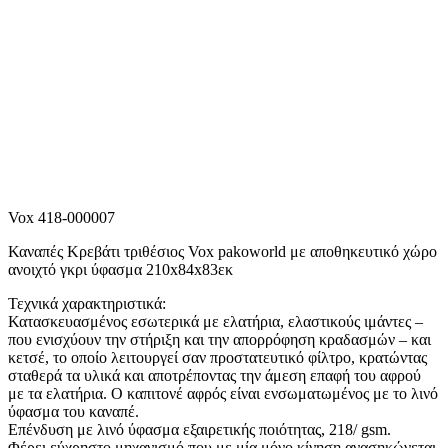
Vox 418-000007
Καναπές Κρεβάτι τριθέσιος Vox pakoworld με αποθηκευτικό χώρο
ανοιχτό γκρι ύφασμα 210x84x83εκ
Τεχνικά χαρακτηριστικά:
Κατασκευασμένος εσωτερικά με ελατήρια, ελαστικούς ιμάντες –
που ενισχύουν την στήριξη και την απορρόφηση κραδασμών – και
κετσέ, το οποίο λειτουργεί σαν προστατευτικό φίλτρο, κρατώντας
σταθερά τα υλικά και αποτρέποντας την άμεση επαφή του αφρού
με τα ελατήρια. Ο καπιτονέ αφρός είναι ενσωματωμένος με το λινό
ύφασμα του καναπέ.
Επένδυση με λινό ύφασμα εξαιρετικής ποιότητας, 218/ gsm.
Φέρει εύχρηστο μηχανισμό που με μία μόνο κίνηση ανασηκώνεται,