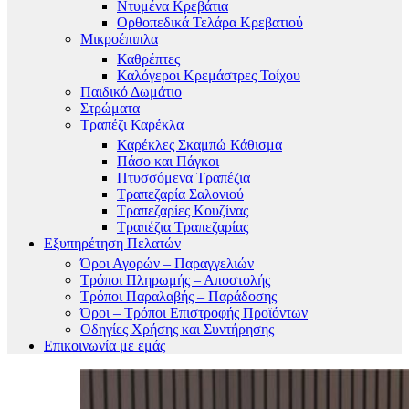
Ντυμένα Κρεβάτια
Ορθοπεδικά Τελάρα Κρεβατιού
Μικροέπιπλα
Καθρέπτες
Καλόγεροι Κρεμάστρες Τοίχου
Παιδικό Δωμάτιο
Στρώματα
Τραπέζι Καρέκλα
Καρέκλες Σκαμπώ Κάθισμα
Πάσο και Πάγκοι
Πτυσσόμενα Τραπέζια
Τραπεζαρία Σαλονιού
Τραπεζαρίες Κουζίνας
Τραπέζια Τραπεζαρίας
Εξυπηρέτηση Πελατών
Όροι Αγορών – Παραγγελιών
Τρόποι Πληρωμής – Αποστολής
Τρόποι Παραλαβής – Παράδοσης
Όροι – Τρόποι Επιστροφής Προϊόντων
Οδηγίες Χρήσης και Συντήρησης
Επικοινωνία με εμάς