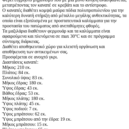
μετατρέποντας τον καναπέ σε κρεβάτι και το αντίστροφο.
Ο καναπές διαθέτει κομψά μαύρα πόδια πολυπροπυλενίου για την
καλύτερη δυνατή στήριξη από μέταλλο μεγάλης ανθεκτικότητας, τα
οποία είναι εξοπλισμένα με προστατευτικά καλύμματα για την
προστασία του πατώματος από ανεπιθύμητες φθορές.
Τα μαξιλάρια διαθέτουν φερμουάρ και τα καλύμματα είναι
αφαιρούμενα και πλενόμενα σε max 30°C και σε πρόγραμμα
σύντομης διάρκειας.
Διαθέτει αποθηκευτικό χώρο για κλειστή οργάνωση και
αποθήκευση των αντικειμένων σας.
Προσφέρεται σε ανοιχτό γκρι.
Διαστάσεις καναπέ:
Μήκος: 210 εκ.
Πλάτος: 84 εκ.
Συνολικό ύψος: 83 εκ.
Μήκος έδρας: 180 εκ.
Ύψος έδρας: 43 εκ.
Βάθος έδρας: 53 εκ.
Μήκος πλάτης: 180 εκ.
Ύψος πλάτης: 45 εκ.
Ύψος ποδιού: 7 εκ.
Ύψος μπράτσου: 62 εκ.
Ύψος μπράτσου από την έδρα: 19 εκ.
Μήκος μπράτσου: 15 εκ.