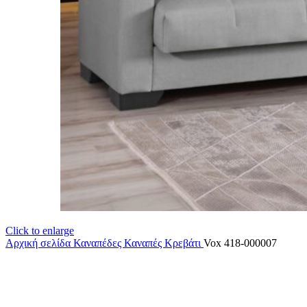
Click to enlarge
Αρχική σελίδα
Καναπέδες
Καναπές Κρεβάτι
Vox 418-000007