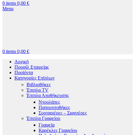
0
items
0,00
€
Menu
0
items
0,00
€
Αρχική
Προφίλ Εταιρείας
Προϊόντα
Κατηγορίες Επίπλων
Βιβλιοθήκες
Έπιπλα TV
Έπιπλα Αποθήκευσης
Ντουλάπες
Παπουτσοθήκες
Συρταριέρες – Σιφινιέρες
Έπιπλα Γραφείου
Γραφεία
Καρέκλες Γραφείου