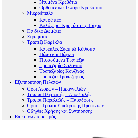
Ντυμένα Κρεβάτια
Ορθοπεδικά Τελάρα Κρεβατιού
Μικροέπιπλα
Καθρέπτες
Καλόγεροι Κρεμάστρες Τοίχου
Παιδικό Δωμάτιο
Στρώματα
Τραπέζι Καρέκλα
Καρέκλες Σκαμπώ Κάθισμα
Πάσο και Πάγκοι
Πτυσσόμενα Τραπέζια
Τραπεζαρία Σαλονιού
Τραπεζαρίες Κουζίνας
Τραπέζια Τραπεζαρίας
Εξυπηρέτηση Πελατών
Όροι Αγορών – Παραγγελιών
Τρόποι Πληρωμής – Αποστολής
Τρόποι Παραλαβής – Παράδοσης
Όροι – Τρόποι Επιστροφής Προϊόντων
Οδηγίες Χρήσης και Συντήρησης
Επικοινωνία με εμάς