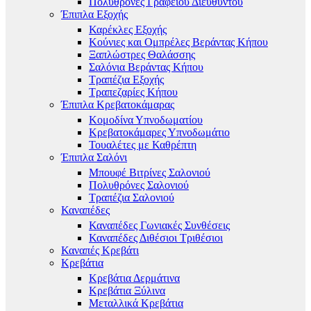
Πολυθρόνες Γραφείου Διευθυντού
Έπιπλα Εξοχής
Καρέκλες Εξοχής
Κούνιες και Ομπρέλες Βεράντας Κήπου
Ξαπλώστρες Θαλάσσης
Σαλόνια Βεράντας Κήπου
Τραπέζια Εξοχής
Τραπεζαρίες Κήπου
Έπιπλα Κρεβατοκάμαρας
Κομοδίνα Υπνοδωματίου
Κρεβατοκάμαρες Υπνοδωμάτιο
Τουαλέτες με Καθρέπτη
Έπιπλα Σαλόνι
Μπουφέ Βιτρίνες Σαλονιού
Πολυθρόνες Σαλονιού
Τραπέζια Σαλονιού
Καναπέδες
Καναπέδες Γωνιακές Συνθέσεις
Καναπέδες Διθέσιοι Τριθέσιοι
Καναπές Κρεβάτι
Κρεβάτια
Κρεβάτια Δερμάτινα
Κρεβάτια Ξύλινα
Μεταλλικά Κρεβάτια