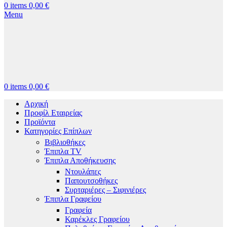
0
items
0,00
€
Menu
0
items
0,00
€
Αρχική
Προφίλ Εταιρείας
Προϊόντα
Κατηγορίες Επίπλων
Βιβλιοθήκες
Έπιπλα TV
Έπιπλα Αποθήκευσης
Ντουλάπες
Παπουτσοθήκες
Συρταριέρες – Σιφινιέρες
Έπιπλα Γραφείου
Γραφεία
Καρέκλες Γραφείου