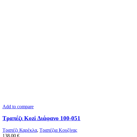
Add to compare
Τραπέζι Kozi Διάφανο 100-051
Τραπέζι Καρέκλα
,
Tραπέζια Κουζίνας
138,00
€