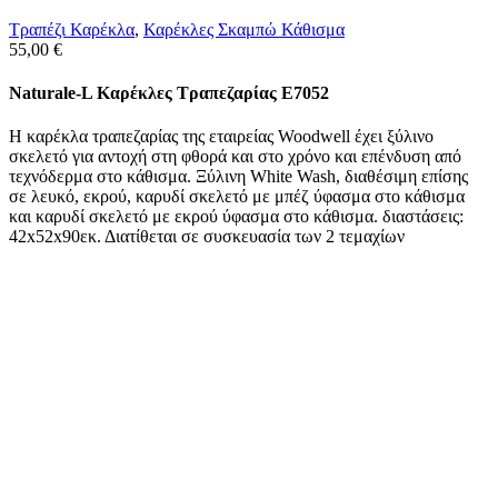
Τραπέζι Καρέκλα
,
Καρέκλες Σκαμπώ Κάθισμα
55,00
€
Naturale-L Καρέκλες Τραπεζαρίας E7052
Η καρέκλα τραπεζαρίας της εταιρείας Woodwell έχει ξύλινο
σκελετό για αντοχή στη φθορά και στο χρόνο και επένδυση από
τεχνόδερμα στο κάθισμα. Ξύλινη White Wash, διαθέσιμη επίσης
σε λευκό, εκρού, καρυδί σκελετό με μπέζ ύφασμα στο κάθισμα
και καρυδί σκελετό με εκρού ύφασμα στο κάθισμα. διαστάσεις:
42x52x90εκ. Διατίθεται σε συσκευασία των 2 τεμαχίων