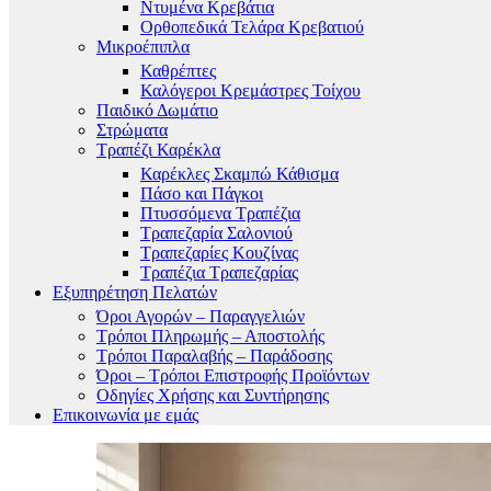
Ντυμένα Κρεβάτια
Ορθοπεδικά Τελάρα Κρεβατιού
Μικροέπιπλα
Καθρέπτες
Καλόγεροι Κρεμάστρες Τοίχου
Παιδικό Δωμάτιο
Στρώματα
Τραπέζι Καρέκλα
Καρέκλες Σκαμπώ Κάθισμα
Πάσο και Πάγκοι
Πτυσσόμενα Τραπέζια
Τραπεζαρία Σαλονιού
Τραπεζαρίες Κουζίνας
Τραπέζια Τραπεζαρίας
Εξυπηρέτηση Πελατών
Όροι Αγορών – Παραγγελιών
Τρόποι Πληρωμής – Αποστολής
Τρόποι Παραλαβής – Παράδοσης
Όροι – Τρόποι Επιστροφής Προϊόντων
Οδηγίες Χρήσης και Συντήρησης
Επικοινωνία με εμάς