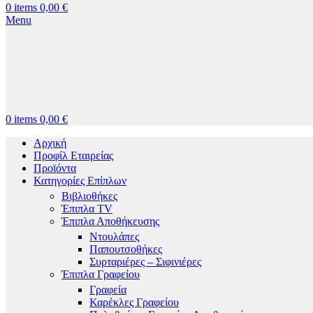
0
items
0,00
€
Menu
0
items
0,00
€
Αρχική
Προφίλ Εταιρείας
Προϊόντα
Κατηγορίες Επίπλων
Βιβλιοθήκες
Έπιπλα TV
Έπιπλα Αποθήκευσης
Ντουλάπες
Παπουτσοθήκες
Συρταριέρες – Σιφινιέρες
Έπιπλα Γραφείου
Γραφεία
Καρέκλες Γραφείου