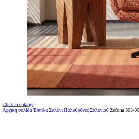
Click to enlarge
Αρχική σελίδα
Έπιπλα Σαλόνι
Πολυθρόνες Σαλονιού
Zefrina 393-0