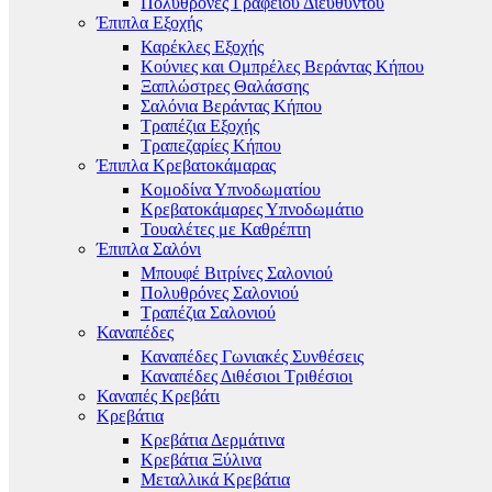
Πολυθρόνες Γραφείου Διευθυντού
Έπιπλα Εξοχής
Καρέκλες Εξοχής
Κούνιες και Ομπρέλες Βεράντας Κήπου
Ξαπλώστρες Θαλάσσης
Σαλόνια Βεράντας Κήπου
Τραπέζια Εξοχής
Τραπεζαρίες Κήπου
Έπιπλα Κρεβατοκάμαρας
Κομοδίνα Υπνοδωματίου
Κρεβατοκάμαρες Υπνοδωμάτιο
Τουαλέτες με Καθρέπτη
Έπιπλα Σαλόνι
Μπουφέ Βιτρίνες Σαλονιού
Πολυθρόνες Σαλονιού
Τραπέζια Σαλονιού
Καναπέδες
Καναπέδες Γωνιακές Συνθέσεις
Καναπέδες Διθέσιοι Τριθέσιοι
Καναπές Κρεβάτι
Κρεβάτια
Κρεβάτια Δερμάτινα
Κρεβάτια Ξύλινα
Μεταλλικά Κρεβάτια