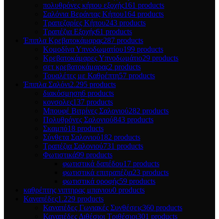
πολυθρόνες κήπου εξοχής
161 products
Σαλόνια Βεράντας Κήπου
164 products
Τραπεζαρίες Κήπου
243 products
Τραπέζια Εξοχής
61 products
Έπιπλα Κρεβατοκάμαρας
287 products
Κομοδίνα Υπνοδωματίου
199 products
Κρεβατοκάμαρες Υπνοδωμάτιο
29 products
σετ κρεβατοκάμαρας
2 products
Τουαλέτες με Καθρέπτη
57 products
Έπιπλα Σαλόνι
2.295 products
διακόσμηση
6 products
κονσολες
137 products
Μπουφέ Βιτρίνες Σαλονιού
282 products
Πολυθρόνες Σαλονιού
843 products
Σκαμπό
18 products
Σύνθετα Σαλονιού
182 products
Τραπέζια Σαλονιού
731 products
Φωτιστικά
99 products
φωτιστικά δαπέδου
17 products
φωτιστικά επιτραπέζια
23 products
φωτιστικά οροφής
59 products
καθρέπτης νιπτηρας μπανιου
0 products
Καναπέδες
1.229 products
Καναπέδες Γωνιακές Συνθέσεις
360 products
Καναπέδες Διθέσιοι Τριθέσιοι
301 products