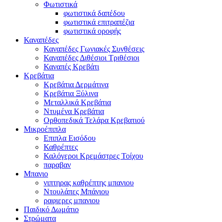
Φωτιστικά
φωτιστικά δαπέδου
φωτιστικά επιτραπέζια
φωτιστικά οροφής
Καναπέδες
Καναπέδες Γωνιακές Συνθέσεις
Καναπέδες Διθέσιοι Τριθέσιοι
Καναπές Κρεβάτι
Κρεβάτια
Κρεβάτια Δερμάτινα
Κρεβάτια Ξύλινα
Μεταλλικά Κρεβάτια
Ντυμένα Κρεβάτια
Ορθοπεδικά Τελάρα Κρεβατιού
Μικροέπιπλα
Επιπλα Εισόδου
Καθρέπτες
Καλόγεροι Κρεμάστρες Τοίχου
παραβαν
Μπανιο
νιπτηρας καθρέπτης μπανιου
Ντουλάπες Μπάνιου
ραφιερες μπανιου
Παιδικό Δωμάτιο
Στρώματα