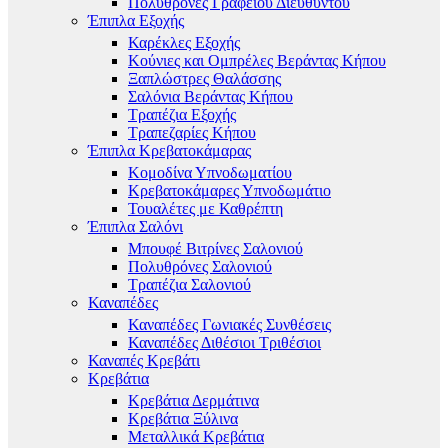
Πολυθρόνες Γραφείου Διευθυντού
Έπιπλα Εξοχής
Καρέκλες Εξοχής
Κούνιες και Ομπρέλες Βεράντας Κήπου
Ξαπλώστρες Θαλάσσης
Σαλόνια Βεράντας Κήπου
Τραπέζια Εξοχής
Τραπεζαρίες Κήπου
Έπιπλα Κρεβατοκάμαρας
Κομοδίνα Υπνοδωματίου
Κρεβατοκάμαρες Υπνοδωμάτιο
Τουαλέτες με Καθρέπτη
Έπιπλα Σαλόνι
Μπουφέ Βιτρίνες Σαλονιού
Πολυθρόνες Σαλονιού
Τραπέζια Σαλονιού
Καναπέδες
Καναπέδες Γωνιακές Συνθέσεις
Καναπέδες Διθέσιοι Τριθέσιοι
Καναπές Κρεβάτι
Κρεβάτια
Κρεβάτια Δερμάτινα
Κρεβάτια Ξύλινα
Μεταλλικά Κρεβάτια