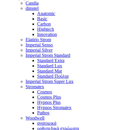
Candia
dimstel
Anatomic
Basic
Carbon
Hightech
Innovation
Elatirio Strom
Imperial Senso
Imperial Silver
Imperial Strom Standard
Standard Extra
Standard Lux
Standard Mat
Standard Πούλια
Imperial Strom Super Lux
Stromatex
Cosmos
Cosmos Plus
Hypnos Plus
Hypnos Stromatex
Pathos
Woodwell
ανατομικά
ορθοπεδικά στρώματα