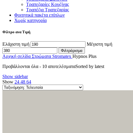
Τραπεζαρίες Κουζίνας
Τραπέζια Τραπεζαρίας
Φοιτητικά πακέτα επίπλων
Χωρίς κατηγορία
Φίλτρο ανα Τιμή
Ελάχιστη τιμή
Μέγιστη τιμή
Φιλτράρισμα
Αρχική σελίδα
Στρώματα
Stromatex
Hypnos Plus
Προβάλλονται όλα - 10 αποτελέσματα
Sorted by latest
Show sidebar
Show
24
48
64