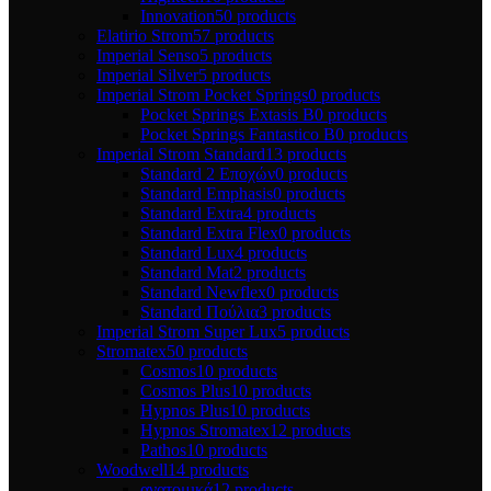
Innovation
50 products
Elatirio Strom
57 products
Imperial Senso
5 products
Imperial Silver
5 products
Imperial Strom Pocket Springs
0 products
Pocket Springs Extasis B
0 products
Pocket Springs Fantastico B
0 products
Imperial Strom Standard
13 products
Standard 2 Εποχών
0 products
Standard Emphasis
0 products
Standard Extra
4 products
Standard Extra Flex
0 products
Standard Lux
4 products
Standard Mat
2 products
Standard Newflex
0 products
Standard Πούλια
3 products
Imperial Strom Super Lux
5 products
Stromatex
50 products
Cosmos
10 products
Cosmos Plus
10 products
Hypnos Plus
10 products
Hypnos Stromatex
12 products
Pathos
10 products
Woodwell
14 products
ανατομικά
12 products