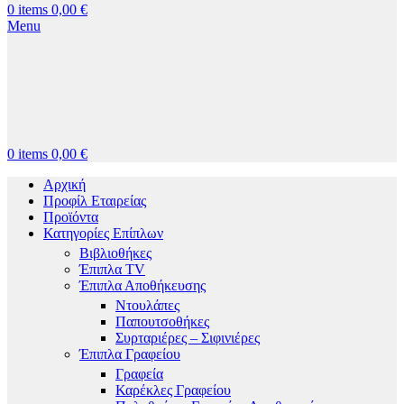
0
items
0,00
€
Menu
0
items
0,00
€
Αρχική
Προφίλ Εταιρείας
Προϊόντα
Κατηγορίες Επίπλων
Βιβλιοθήκες
Έπιπλα TV
Έπιπλα Αποθήκευσης
Ντουλάπες
Παπουτσοθήκες
Συρταριέρες – Σιφινιέρες
Έπιπλα Γραφείου
Γραφεία
Καρέκλες Γραφείου