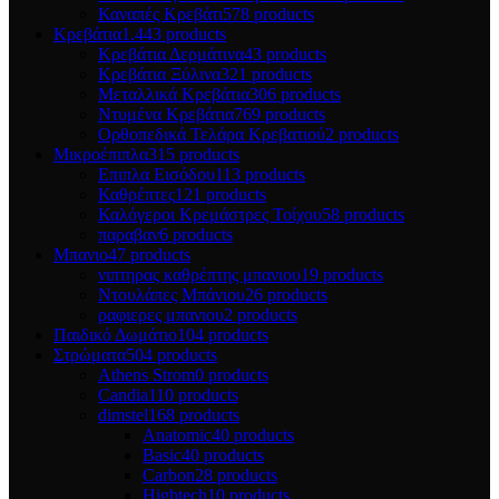
Καναπές Κρεβάτι
578 products
Κρεβάτια
1.443 products
Κρεβάτια Δερμάτινα
43 products
Κρεβάτια Ξύλινα
321 products
Μεταλλικά Κρεβάτια
306 products
Ντυμένα Κρεβάτια
769 products
Ορθοπεδικά Τελάρα Κρεβατιού
2 products
Μικροέπιπλα
315 products
Επιπλα Εισόδου
113 products
Καθρέπτες
121 products
Καλόγεροι Κρεμάστρες Τοίχου
58 products
παραβαν
6 products
Μπανιο
47 products
νιπτηρας καθρέπτης μπανιου
19 products
Ντουλάπες Μπάνιου
26 products
ραφιερες μπανιου
2 products
Παιδικό Δωμάτιο
104 products
Στρώματα
504 products
Athens Strom
0 products
Candia
110 products
dimstel
168 products
Anatomic
40 products
Basic
40 products
Carbon
28 products
Hightech
10 products