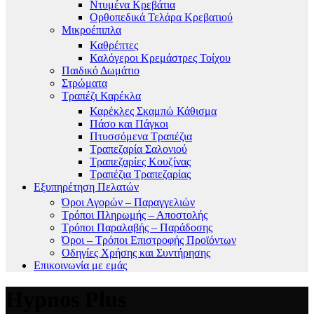
Ντυμένα Κρεβάτια
Ορθοπεδικά Τελάρα Κρεβατιού
Μικροέπιπλα
Καθρέπτες
Καλόγεροι Κρεμάστρες Τοίχου
Παιδικό Δωμάτιο
Στρώματα
Τραπέζι Καρέκλα
Καρέκλες Σκαμπώ Κάθισμα
Πάσο και Πάγκοι
Πτυσσόμενα Τραπέζια
Τραπεζαρία Σαλονιού
Τραπεζαρίες Κουζίνας
Τραπέζια Τραπεζαρίας
Εξυπηρέτηση Πελατών
Όροι Αγορών – Παραγγελιών
Τρόποι Πληρωμής – Αποστολής
Τρόποι Παραλαβής – Παράδοσης
Όροι – Τρόποι Επιστροφής Προϊόντων
Οδηγίες Χρήσης και Συντήρησης
Επικοινωνία με εμάς
Hypnos Plus