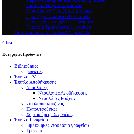
Καρέκλες Σκαμπώ Κάθισμα
888 products
Πάσο και Πάγκοι
14 products
Πτυσσόμενα Τραπέζια
12 products
Τραπεζαρία Σαλονιού
49 products
Τραπεζαρίες Κουζίνας
312 products
Τραπέζια Τραπεζαρίας
61 products
Φοιτητικά πακέτα επίπλων
121 products
Close
Κατηγορίες Προϊόντων
Βιβλιοθήκες
ραφιερες
Έπιπλα TV
Έπιπλα Αποθήκευσης
Ντουλάπες
Ντουλάπες Αποθήκευσης
Ντουλάπες Ρούχων
ντουλαπια κουζίνας
Παπουτσοθήκες
Συρταριέρες - Σιφινιέρες
Έπιπλα Γραφείου
βιβλιοθήκες ντουλάπια γραφείου
Γραφεία