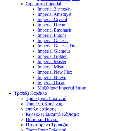
Στρώματα Imperial
Imperial 2 εποχών
Imperial Amethyst
Imperial Crystal
Imperial Dream
Imperial Emphasis
Imperial Futons
Imperial Genesis
Imperial Genesis Due
Imperial Glamour
Imperial Golden
Imperial Master
Imperial Mistral
Imperial New Flex
Imperial Nuevo
Imperial Oscar
Μαξιλάρια Imperial Strom
Τραπέζι Καρέκλα
Tραπεζαρία Σαλονιού
Tραπέζια Κουζίνας
έπιπλα εστίασης
Καρέκλες Σκαμπώ Κάθισμα
Πάσο και Πάγκοι
Πτυσσόμενα Τραπέζια
Τραπεζαρία Σαλονιού