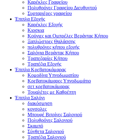
Καρέκλες Γραφείου
Πολυθρόνες Γραφείου Διευθυντού
Συρταριέρες γραφείου
Έπιπλα Εξοχής
Καρέκλες Εξοχής
Κιοσκια
Κούνιες και Ομπρέλες Βεράντας Κήπου
Ξαπλώστρες Θαλάσσης
πολυθρόνες κήπου εξοχής
Σαλόνια Βεράντας Κήπου
Τραπεζαρίες Κήπου
Τραπέζια Εξοχής
Έπιπλα Κρεβατοκάμαρας
Κομοδίνα Υπνοδωματίου
Κρεβατοκάμαρες Υπνοδωμάτιο
σετ κρεβατοκάμαρας
Τουαλέτες με Καθρέπτη
Έπιπλα Σαλόνι
διακόσμηση
κονσολες
Μπουφέ Βιτρίνες Σαλονιού
Πολυθρόνες Σαλονιού
Σκαμπό
Σύνθετα Σαλονιού
Τραπέζια Σαλονιού