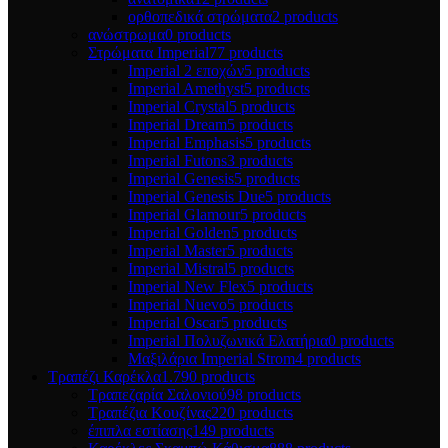
ορθοπεδικά στρώματα
2 products
ανώστρωμα
0 products
Στρώματα Imperial
77 products
Imperial 2 εποχών
5 products
Imperial Amethyst
5 products
Imperial Crystal
5 products
Imperial Dream
5 products
Imperial Emphasis
5 products
Imperial Futons
3 products
Imperial Genesis
5 products
Imperial Genesis Due
5 products
Imperial Glamour
5 products
Imperial Golden
5 products
Imperial Master
5 products
Imperial Mistral
5 products
Imperial New Flex
5 products
Imperial Nuevo
5 products
Imperial Oscar
5 products
Imperial Πολυζωνικά Ελατήρια
0 products
Μαξιλάρια Imperial Strom
4 products
Τραπέζι Καρέκλα
1.790 products
Tραπεζαρία Σαλονιού
98 products
Tραπέζια Κουζίνας
220 products
έπιπλα εστίασης
149 products