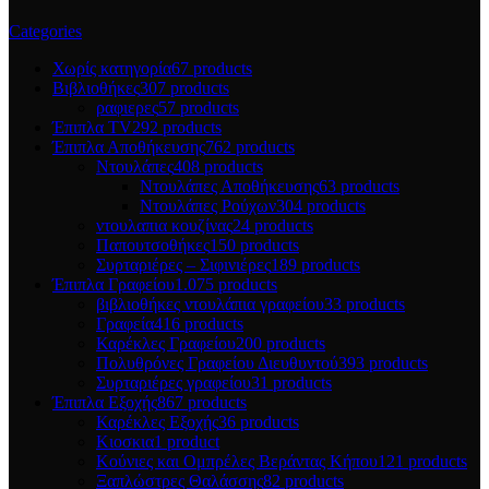
Categories
Χωρίς κατηγορία
67 products
Βιβλιοθήκες
307 products
ραφιερες
57 products
Έπιπλα TV
292 products
Έπιπλα Αποθήκευσης
762 products
Ντουλάπες
408 products
Ντουλάπες Αποθήκευσης
63 products
Ντουλάπες Ρούχων
304 products
ντουλαπια κουζίνας
24 products
Παπουτσοθήκες
150 products
Συρταριέρες – Σιφινιέρες
189 products
Έπιπλα Γραφείου
1.075 products
βιβλιοθήκες ντουλάπια γραφείου
33 products
Γραφεία
416 products
Καρέκλες Γραφείου
200 products
Πολυθρόνες Γραφείου Διευθυντού
393 products
Συρταριέρες γραφείου
31 products
Έπιπλα Εξοχής
867 products
Καρέκλες Εξοχής
36 products
Κιοσκια
1 product
Κούνιες και Ομπρέλες Βεράντας Κήπου
121 products
Ξαπλώστρες Θαλάσσης
82 products