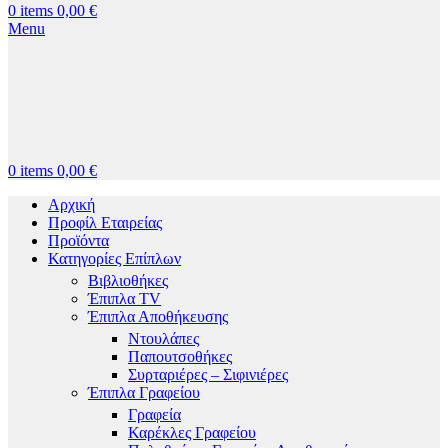
0
items
0,00
€
Menu
0
items
0,00
€
Αρχική
Προφίλ Εταιρείας
Προϊόντα
Κατηγορίες Επίπλων
Βιβλιοθήκες
Έπιπλα TV
Έπιπλα Αποθήκευσης
Ντουλάπες
Παπουτσοθήκες
Συρταριέρες – Σιφινιέρες
Έπιπλα Γραφείου
Γραφεία
Καρέκλες Γραφείου