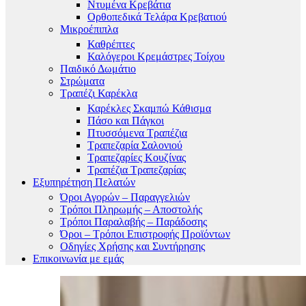
Ντυμένα Κρεβάτια
Ορθοπεδικά Τελάρα Κρεβατιού
Μικροέπιπλα
Καθρέπτες
Καλόγεροι Κρεμάστρες Τοίχου
Παιδικό Δωμάτιο
Στρώματα
Τραπέζι Καρέκλα
Καρέκλες Σκαμπώ Κάθισμα
Πάσο και Πάγκοι
Πτυσσόμενα Τραπέζια
Τραπεζαρία Σαλονιού
Τραπεζαρίες Κουζίνας
Τραπέζια Τραπεζαρίας
Εξυπηρέτηση Πελατών
Όροι Αγορών – Παραγγελιών
Τρόποι Πληρωμής – Αποστολής
Τρόποι Παραλαβής – Παράδοσης
Όροι – Τρόποι Επιστροφής Προϊόντων
Οδηγίες Χρήσης και Συντήρησης
Επικοινωνία με εμάς