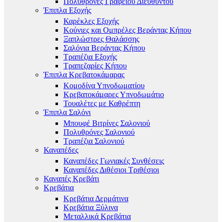
Πολυθρόνες Γραφείου Διευθυντού
Έπιπλα Εξοχής
Καρέκλες Εξοχής
Κούνιες και Ομπρέλες Βεράντας Κήπου
Ξαπλώστρες Θαλάσσης
Σαλόνια Βεράντας Κήπου
Τραπέζια Εξοχής
Τραπεζαρίες Κήπου
Έπιπλα Κρεβατοκάμαρας
Κομοδίνα Υπνοδωματίου
Κρεβατοκάμαρες Υπνοδωμάτιο
Τουαλέτες με Καθρέπτη
Έπιπλα Σαλόνι
Μπουφέ Βιτρίνες Σαλονιού
Πολυθρόνες Σαλονιού
Τραπέζια Σαλονιού
Καναπέδες
Καναπέδες Γωνιακές Συνθέσεις
Καναπέδες Διθέσιοι Τριθέσιοι
Καναπές Κρεβάτι
Κρεβάτια
Κρεβάτια Δερμάτινα
Κρεβάτια Ξύλινα
Μεταλλικά Κρεβάτια