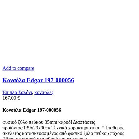
Add to compare
Κονσόλα Edgar 197-000056
Έπιπλα Σαλόνι
,
κονσολες
167,00
€
Κονσόλα Edgar 197-000056
φυσικό ξύλο πεύκου 35mm καρυδί Διαστάσεις
προϊόντος:139x29x90εκ Τεχνικά χαρακτηριστικά: * Σταθερός
σκελετός κατασκευασμένος από φυσικό ξύλο πεύκου πάχους
3,5εκ. με αντοχή στη φθορά και στο χρόνο.