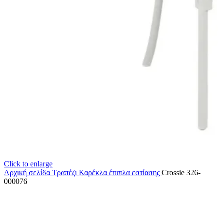
Click to enlarge
Αρχική σελίδα
Τραπέζι Καρέκλα
έπιπλα εστίασης
Crossie 326-
000076