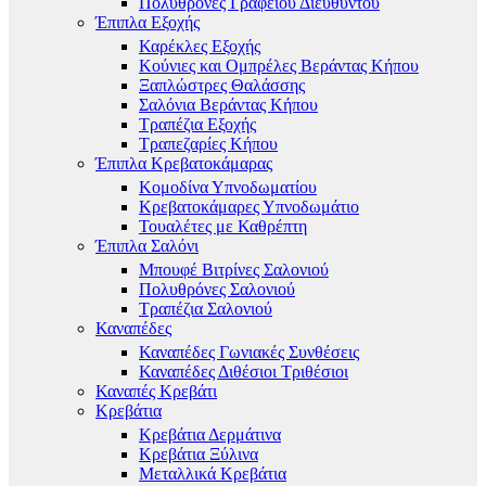
Πολυθρόνες Γραφείου Διευθυντού
Έπιπλα Εξοχής
Καρέκλες Εξοχής
Κούνιες και Ομπρέλες Βεράντας Κήπου
Ξαπλώστρες Θαλάσσης
Σαλόνια Βεράντας Κήπου
Τραπέζια Εξοχής
Τραπεζαρίες Κήπου
Έπιπλα Κρεβατοκάμαρας
Κομοδίνα Υπνοδωματίου
Κρεβατοκάμαρες Υπνοδωμάτιο
Τουαλέτες με Καθρέπτη
Έπιπλα Σαλόνι
Μπουφέ Βιτρίνες Σαλονιού
Πολυθρόνες Σαλονιού
Τραπέζια Σαλονιού
Καναπέδες
Καναπέδες Γωνιακές Συνθέσεις
Καναπέδες Διθέσιοι Τριθέσιοι
Καναπές Κρεβάτι
Κρεβάτια
Κρεβάτια Δερμάτινα
Κρεβάτια Ξύλινα
Μεταλλικά Κρεβάτια