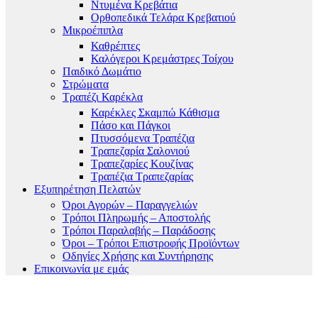
Ντυμένα Κρεβάτια
Ορθοπεδικά Τελάρα Κρεβατιού
Μικροέπιπλα
Καθρέπτες
Καλόγεροι Κρεμάστρες Τοίχου
Παιδικό Δωμάτιο
Στρώματα
Τραπέζι Καρέκλα
Καρέκλες Σκαμπώ Κάθισμα
Πάσο και Πάγκοι
Πτυσσόμενα Τραπέζια
Τραπεζαρία Σαλονιού
Τραπεζαρίες Κουζίνας
Τραπέζια Τραπεζαρίας
Εξυπηρέτηση Πελατών
Όροι Αγορών – Παραγγελιών
Τρόποι Πληρωμής – Αποστολής
Τρόποι Παραλαβής – Παράδοσης
Όροι – Τρόποι Επιστροφής Προϊόντων
Οδηγίες Χρήσης και Συντήρησης
Επικοινωνία με εμάς