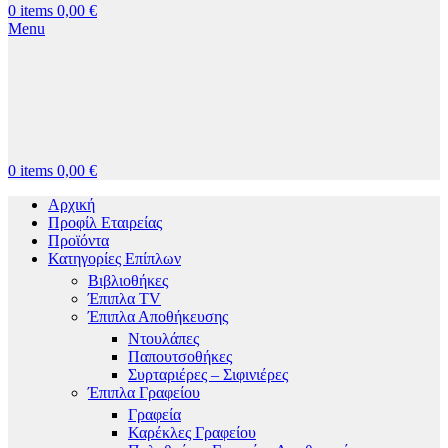
0
items
0,00
€
Menu
0
items
0,00
€
Αρχική
Προφίλ Εταιρείας
Προϊόντα
Κατηγορίες Επίπλων
Βιβλιοθήκες
Έπιπλα TV
Έπιπλα Αποθήκευσης
Ντουλάπες
Παπουτσοθήκες
Συρταριέρες – Σιφινιέρες
Έπιπλα Γραφείου
Γραφεία
Καρέκλες Γραφείου