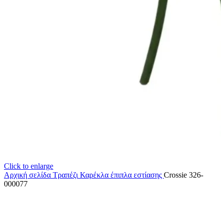
Click to enlarge
Αρχική σελίδα
Τραπέζι Καρέκλα
έπιπλα εστίασης
Crossie 326-
000077