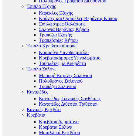
Πολυθρόνες Γραφείου Διευθυντού
Έπιπλα Εξοχής
Καρέκλες Εξοχής
Κούνιες και Ομπρέλες Βεράντας Κήπου
Ξαπλώστρες Θαλάσσης
Σαλόνια Βεράντας Κήπου
Τραπέζια Εξοχής
Τραπεζαρίες Κήπου
Έπιπλα Κρεβατοκάμαρας
Κομοδίνα Υπνοδωματίου
Κρεβατοκάμαρες Υπνοδωμάτιο
Τουαλέτες με Καθρέπτη
Έπιπλα Σαλόνι
Μπουφέ Βιτρίνες Σαλονιού
Πολυθρόνες Σαλονιού
Τραπέζια Σαλονιού
Καναπέδες
Καναπέδες Γωνιακές Συνθέσεις
Καναπέδες Διθέσιοι Τριθέσιοι
Καναπές Κρεβάτι
Κρεβάτια
Κρεβάτια Δερμάτινα
Κρεβάτια Ξύλινα
Μεταλλικά Κρεβάτια