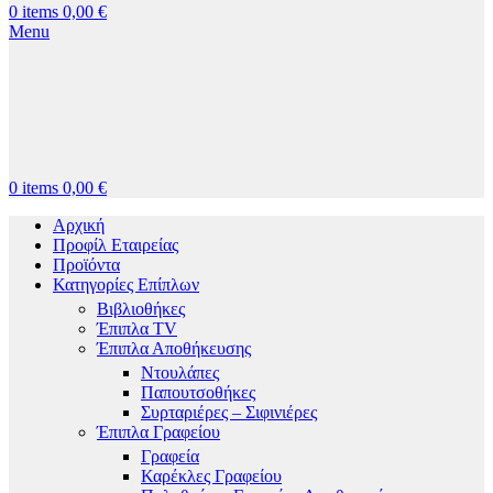
0
items
0,00
€
Menu
0
items
0,00
€
Αρχική
Προφίλ Εταιρείας
Προϊόντα
Κατηγορίες Επίπλων
Βιβλιοθήκες
Έπιπλα TV
Έπιπλα Αποθήκευσης
Ντουλάπες
Παπουτσοθήκες
Συρταριέρες – Σιφινιέρες
Έπιπλα Γραφείου
Γραφεία
Καρέκλες Γραφείου