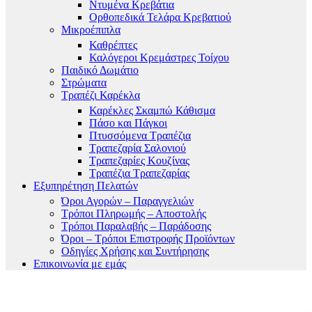
Ντυμένα Κρεβάτια
Ορθοπεδικά Τελάρα Κρεβατιού
Μικροέπιπλα
Καθρέπτες
Καλόγεροι Κρεμάστρες Τοίχου
Παιδικό Δωμάτιο
Στρώματα
Τραπέζι Καρέκλα
Καρέκλες Σκαμπώ Κάθισμα
Πάσο και Πάγκοι
Πτυσσόμενα Τραπέζια
Τραπεζαρία Σαλονιού
Τραπεζαρίες Κουζίνας
Τραπέζια Τραπεζαρίας
Εξυπηρέτηση Πελατών
Όροι Αγορών – Παραγγελιών
Τρόποι Πληρωμής – Αποστολής
Τρόποι Παραλαβής – Παράδοσης
Όροι – Τρόποι Επιστροφής Προϊόντων
Οδηγίες Χρήσης και Συντήρησης
Επικοινωνία με εμάς