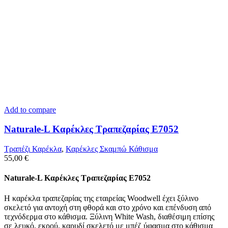
Add to compare
Naturale-L Καρέκλες Τραπεζαρίας E7052
Τραπέζι Καρέκλα
,
Καρέκλες Σκαμπώ Κάθισμα
55,00
€
Naturale-L Καρέκλες Τραπεζαρίας E7052
Η καρέκλα τραπεζαρίας της εταιρείας Woodwell έχει ξύλινο
σκελετό για αντοχή στη φθορά και στο χρόνο και επένδυση από
τεχνόδερμα στο κάθισμα. Ξύλινη White Wash, διαθέσιμη επίσης
σε λευκό, εκρού, καρυδί σκελετό με μπέζ ύφασμα στο κάθισμα