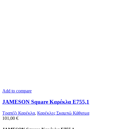
Add to compare
JAMESON Square Καρέκλα Ε755,1
Τραπέζι Καρέκλα
,
Καρέκλες Σκαμπώ Κάθισμα
101,00
€