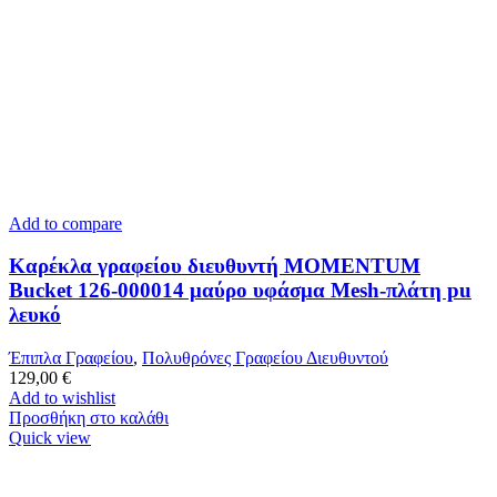
Add to compare
Καρέκλα γραφείου διευθυντή MOMENTUM
Bucket 126-000014 μαύρο υφάσμα Mesh-πλάτη pu
λευκό
Έπιπλα Γραφείου
,
Πολυθρόνες Γραφείου Διευθυντού
129,00
€
Add to wishlist
Προσθήκη στο καλάθι
Quick view