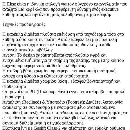
Η Ekse είναι η ιδανική επιλογή για τον σύγχρονο επαγγελματία που
αναζητά μια καρέκλα που προσφέρει τη δύναμη ενός executive
καθίσματος και την άνεση μιας πολυθρόνας με μια κίνηση.
Τεχνικές προδιαγραφές:
Η καρέκλα διαθέτει πλούσια επένδυση από τεχνόδερμα τόσο στο
κάθισμα όσο και στην πλάτη. Αυτό εξασφαλίζει μια πολυτελή
εμφάνιση, αντοχή και εύκολο καθαρισμό, ιδανική για κάθε
επαγγελματικό περιβάλλον.
Άνεση: Το design χαρακτηρίζεται από πλούσιο αφρό και
ενισχυμένα τμήματα για τη στήριξη της πλάτης, της μέσης και του
αυχένα, προσφέροντας αίσθηση πολυθρόνας.
Η στιβαρή βάση χρωμίου προσφέρει εντυπωσιακή αισθητική,
αντοχή στη φθορά και εξαιρετική σταθερότητα.
Η καρέκλα διαθέτει χρωμίου βάση , εξασφαλίζοντας αντοχή και
σταθερότητα
Οι τροχοί από PU (Πολυουρεθάνη) εγγυώνται αθόρυβη και ομαλή
μετακίνηση.
Ανάκλιση (Reclined) & Υποπόδιο (Footrest): Διαθέτει λειτουργία
ανάκλισης σε συνδυασμό με ενσωματωμένο αναδιπλούμενο
υποπόδιο (footrest). Αυτός ο συνδυασμός επιτρέπει στον χρήστη να
επεκτείνει τα πόδια του και να ανακληθεί πλήρως, ιδανικό για
σύντομα διαλείμματα ή στιγμές χαλάρωσης.
Εξοπλισμένη με Gaslift Class-2 για αξιόπιστη και εύκολη ρύθμιση