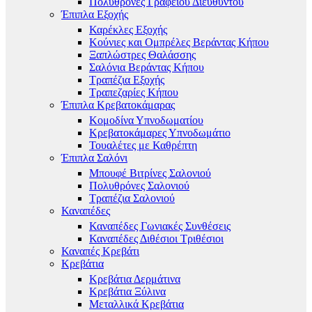
Πολυθρόνες Γραφείου Διευθυντού
Έπιπλα Εξοχής
Καρέκλες Εξοχής
Κούνιες και Ομπρέλες Βεράντας Κήπου
Ξαπλώστρες Θαλάσσης
Σαλόνια Βεράντας Κήπου
Τραπέζια Εξοχής
Τραπεζαρίες Κήπου
Έπιπλα Κρεβατοκάμαρας
Κομοδίνα Υπνοδωματίου
Κρεβατοκάμαρες Υπνοδωμάτιο
Τουαλέτες με Καθρέπτη
Έπιπλα Σαλόνι
Μπουφέ Βιτρίνες Σαλονιού
Πολυθρόνες Σαλονιού
Τραπέζια Σαλονιού
Καναπέδες
Καναπέδες Γωνιακές Συνθέσεις
Καναπέδες Διθέσιοι Τριθέσιοι
Καναπές Κρεβάτι
Κρεβάτια
Κρεβάτια Δερμάτινα
Κρεβάτια Ξύλινα
Μεταλλικά Κρεβάτια