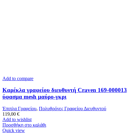
Add to compare
Καρέκλα γραφείου διευθυντή Craven 169-000013
ύφασμα mesh μαύρο-γκρι
Έπιπλα Γραφείου
,
Πολυθρόνες Γραφείου Διευθυντού
119,00
€
Add to wishlist
Προσθήκη στο καλάθι
Quick view