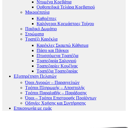
Ντυμένα Κρεβάτια
Ορθοπεδικά Τελάρα Κρεβατιού
Μικροέπιπλα
Καθρέπτες
Καλόγεροι Κρεμάστρες Τοίχου
Παιδικό Δωμάτιο
Στρώματα
Τραπέζι Καρέκλα
Καρέκλες Σκαμπώ Κάθισμα
Πάσο και Πάγκοι
Πτυσσόμενα Τραπέζια
Τραπεζαρία Σαλονιού
Τραπεζαρίες Κουζίνας
Τραπέζια Τραπεζαρίας
Εξυπηρέτηση Πελατών
Όροι Αγορών – Παραγγελιών
Τρόποι Πληρωμής – Αποστολής
Τρόποι Παραλαβής – Παράδοσης
Όροι – Τρόποι Επιστροφής Προϊόντων
Οδηγίες Χρήσης και Συντήρησης
Επικοινωνία με εμάς