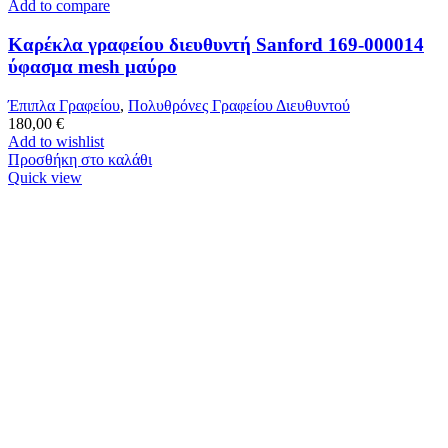
Add to compare
Καρέκλα γραφείου διευθυντή Sanford 169-000014
ύφασμα mesh μαύρο
Έπιπλα Γραφείου
,
Πολυθρόνες Γραφείου Διευθυντού
180,00
€
Add to wishlist
Προσθήκη στο καλάθι
Quick view