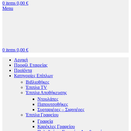
0
items
0,00
€
Menu
0
items
0,00
€
Αρχική
Προφίλ Εταιρείας
Προϊόντα
Κατηγορίες Επίπλων
Βιβλιοθήκες
Έπιπλα TV
Έπιπλα Αποθήκευσης
Ντουλάπες
Παπουτσοθήκες
Συρταριέρες – Σιφινιέρες
Έπιπλα Γραφείου
Γραφεία
Καρέκλες Γραφείου