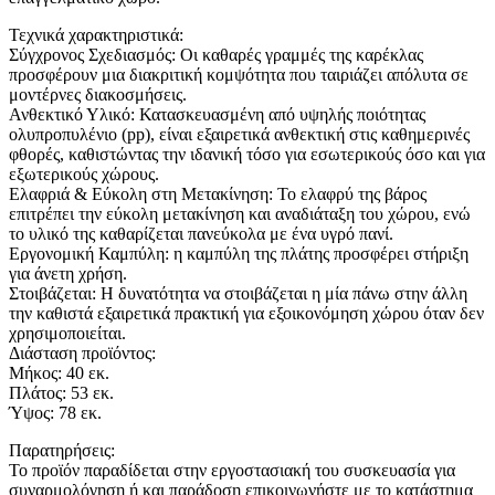
Τεχνικά χαρακτηριστικά:
Σύγχρονος Σχεδιασμός: Οι καθαρές γραμμές της καρέκλας
προσφέρουν μια διακριτική κομψότητα που ταιριάζει απόλυτα σε
μοντέρνες διακοσμήσεις.
Ανθεκτικό Υλικό: Κατασκευασμένη από υψηλής ποιότητας
ολυπροπυλένιο (pp), είναι εξαιρετικά ανθεκτική στις καθημερινές
φθορές, καθιστώντας την ιδανική τόσο για εσωτερικούς όσο και για
εξωτερικούς χώρους.
Ελαφριά & Εύκολη στη Μετακίνηση: Το ελαφρύ της βάρος
επιτρέπει την εύκολη μετακίνηση και αναδιάταξη του χώρου, ενώ
το υλικό της καθαρίζεται πανεύκολα με ένα υγρό πανί.
Εργονομική Καμπύλη: η καμπύλη της πλάτης προσφέρει στήριξη
για άνετη χρήση.
Στοιβάζεται: Η δυνατότητα να στοιβάζεται η μία πάνω στην άλλη
την καθιστά εξαιρετικά πρακτική για εξοικονόμηση χώρου όταν δεν
χρησιμοποιείται.
Διάσταση προϊόντος:
Μήκος: 40 εκ.
Πλάτος: 53 εκ.
Ύψος: 78 εκ.
Παρατηρήσεις:
Το προϊόν παραδίδεται στην εργοστασιακή του συσκευασία για
συναρμολόγηση ή και παράδοση επικοινωνήστε με το κατάστημα