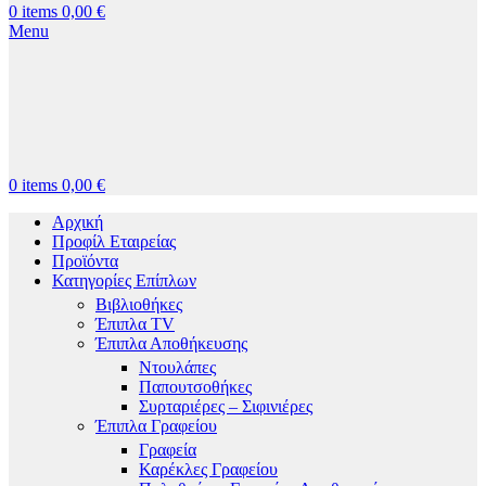
0
items
0,00
€
Menu
0
items
0,00
€
Αρχική
Προφίλ Εταιρείας
Προϊόντα
Κατηγορίες Επίπλων
Βιβλιοθήκες
Έπιπλα TV
Έπιπλα Αποθήκευσης
Ντουλάπες
Παπουτσοθήκες
Συρταριέρες – Σιφινιέρες
Έπιπλα Γραφείου
Γραφεία
Καρέκλες Γραφείου