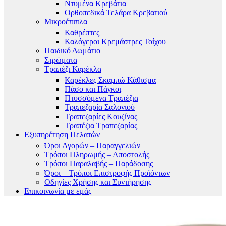
Ντυμένα Κρεβάτια
Ορθοπεδικά Τελάρα Κρεβατιού
Μικροέπιπλα
Καθρέπτες
Καλόγεροι Κρεμάστρες Τοίχου
Παιδικό Δωμάτιο
Στρώματα
Τραπέζι Καρέκλα
Καρέκλες Σκαμπώ Κάθισμα
Πάσο και Πάγκοι
Πτυσσόμενα Τραπέζια
Τραπεζαρία Σαλονιού
Τραπεζαρίες Κουζίνας
Τραπέζια Τραπεζαρίας
Εξυπηρέτηση Πελατών
Όροι Αγορών – Παραγγελιών
Τρόποι Πληρωμής – Αποστολής
Τρόποι Παραλαβής – Παράδοσης
Όροι – Τρόποι Επιστροφής Προϊόντων
Οδηγίες Χρήσης και Συντήρησης
Επικοινωνία με εμάς