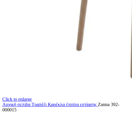
Click to enlarge
Αρχική σελίδα
Τραπέζι Καρέκλα
έπιπλα εστίασης
Zanna 392-
000015