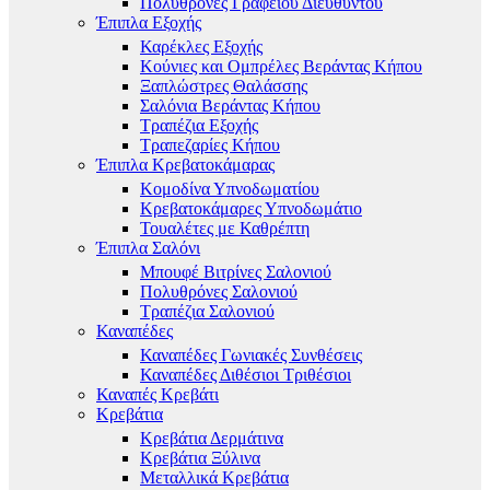
Πολυθρόνες Γραφείου Διευθυντού
Έπιπλα Εξοχής
Καρέκλες Εξοχής
Κούνιες και Ομπρέλες Βεράντας Κήπου
Ξαπλώστρες Θαλάσσης
Σαλόνια Βεράντας Κήπου
Τραπέζια Εξοχής
Τραπεζαρίες Κήπου
Έπιπλα Κρεβατοκάμαρας
Κομοδίνα Υπνοδωματίου
Κρεβατοκάμαρες Υπνοδωμάτιο
Τουαλέτες με Καθρέπτη
Έπιπλα Σαλόνι
Μπουφέ Βιτρίνες Σαλονιού
Πολυθρόνες Σαλονιού
Τραπέζια Σαλονιού
Καναπέδες
Καναπέδες Γωνιακές Συνθέσεις
Καναπέδες Διθέσιοι Τριθέσιοι
Καναπές Κρεβάτι
Κρεβάτια
Κρεβάτια Δερμάτινα
Κρεβάτια Ξύλινα
Μεταλλικά Κρεβάτια