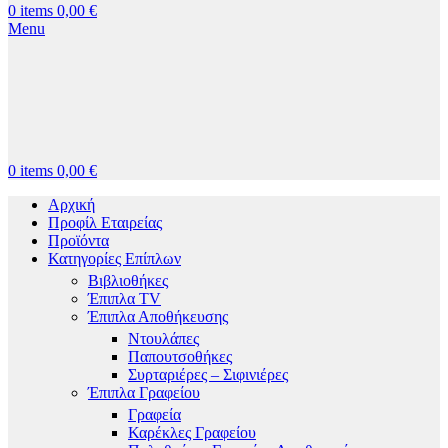
0
items
0,00
€
Menu
0
items
0,00
€
Αρχική
Προφίλ Εταιρείας
Προϊόντα
Κατηγορίες Επίπλων
Βιβλιοθήκες
Έπιπλα TV
Έπιπλα Αποθήκευσης
Ντουλάπες
Παπουτσοθήκες
Συρταριέρες – Σιφινιέρες
Έπιπλα Γραφείου
Γραφεία
Καρέκλες Γραφείου