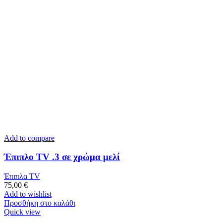
Add to compare
Έπιπλο TV .3 σε χρώμα μελί
Έπιπλα TV
75,00
€
Add to wishlist
Προσθήκη στο καλάθι
Quick view