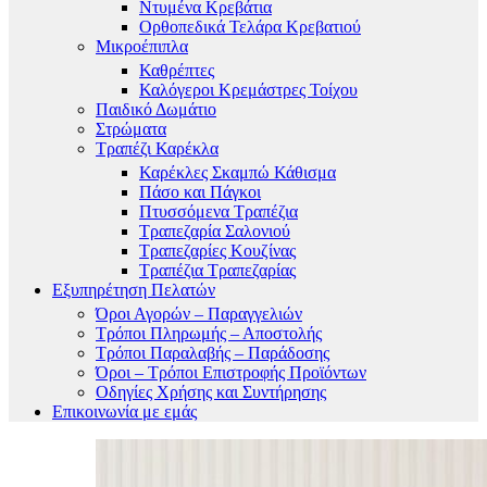
Ντυμένα Κρεβάτια
Ορθοπεδικά Τελάρα Κρεβατιού
Μικροέπιπλα
Καθρέπτες
Καλόγεροι Κρεμάστρες Τοίχου
Παιδικό Δωμάτιο
Στρώματα
Τραπέζι Καρέκλα
Καρέκλες Σκαμπώ Κάθισμα
Πάσο και Πάγκοι
Πτυσσόμενα Τραπέζια
Τραπεζαρία Σαλονιού
Τραπεζαρίες Κουζίνας
Τραπέζια Τραπεζαρίας
Εξυπηρέτηση Πελατών
Όροι Αγορών – Παραγγελιών
Τρόποι Πληρωμής – Αποστολής
Τρόποι Παραλαβής – Παράδοσης
Όροι – Τρόποι Επιστροφής Προϊόντων
Οδηγίες Χρήσης και Συντήρησης
Επικοινωνία με εμάς