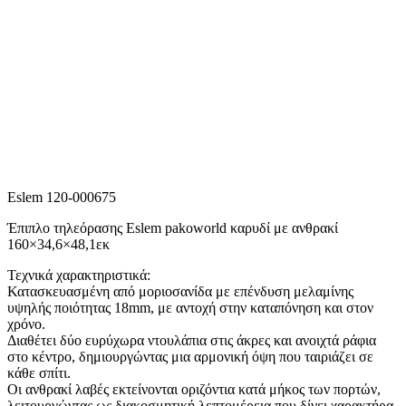
Eslem 120-000675
Έπιπλο τηλεόρασης Eslem pakoworld καρυδί με ανθρακί
160×34,6×48,1εκ
Τεχνικά χαρακτηριστικά:
Κατασκευασμένη από μοριοσανίδα με επένδυση μελαμίνης
υψηλής ποιότητας 18mm, με αντοχή στην καταπόνηση και στον
χρόνο.
Διαθέτει δύο ευρύχωρα ντουλάπια στις άκρες και ανοιχτά ράφια
στο κέντρο, δημιουργώντας μια αρμονική όψη που ταιριάζει σε
κάθε σπίτι.
Οι ανθρακί λαβές εκτείνονται οριζόντια κατά μήκος των πορτών,
λειτουργώντας ως διακοσμητική λεπτομέρεια που δίνει χαρακτήρα