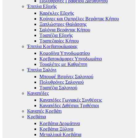
Πολυθρόνες Γραφείου Διευθυντού
Έπιπλα Εξοχής
Καρέκλες Εξοχής
Κούνιες και Ομπρέλες Βεράντας Κήπου
Ξαπλώστρες Θαλάσσης
Σαλόνια Βεράντας Κήπου
Τραπέζια Εξοχής
Τραπεζαρίες Κήπου
Έπιπλα Κρεβατοκάμαρας
Κομοδίνα Υπνοδωματίου
Κρεβατοκάμαρες Υπνοδωμάτιο
Τουαλέτες με Καθρέπτη
Έπιπλα Σαλόνι
Μπουφέ Βιτρίνες Σαλονιού
Πολυθρόνες Σαλονιού
Τραπέζια Σαλονιού
Καναπέδες
Καναπέδες Γωνιακές Συνθέσεις
Καναπέδες Διθέσιοι Τριθέσιοι
Καναπές Κρεβάτι
Κρεβάτια
Κρεβάτια Δερμάτινα
Κρεβάτια Ξύλινα
Μεταλλικά Κρεβάτια