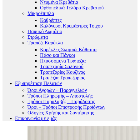
Ντυμένα Κρεβάτια
Ορθοπεδικά Τελάρα Κρεβατιού
Μικροέπιπλα
Καθρέπτες
Καλόγεροι Κρεμάστρες Τοίχου
Παιδικό Δωμάτιο
Στρώματα
Τραπέζι Καρέκλα
Καρέκλες Σκαμπώ Κάθισμα
Πάσο και Πάγκοι
Πτυσσόμενα Τραπέζια
Τραπεζαρία Σαλονιού
Τραπεζαρίες Κουζίνας
Τραπέζια Τραπεζαρίας
Εξυπηρέτηση Πελατών
Όροι Αγορών – Παραγγελιών
Τρόποι Πληρωμής – Αποστολής
Τρόποι Παραλαβής – Παράδοσης
Όροι – Τρόποι Επιστροφής Προϊόντων
Οδηγίες Χρήσης και Συντήρησης
Επικοινωνία με εμάς