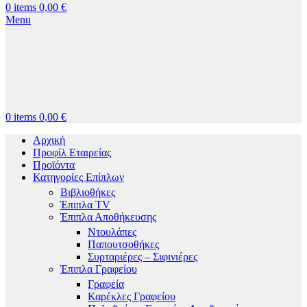
0
items
0,00
€
Menu
0
items
0,00
€
Αρχική
Προφίλ Εταιρείας
Προϊόντα
Κατηγορίες Επίπλων
Βιβλιοθήκες
Έπιπλα TV
Έπιπλα Αποθήκευσης
Ντουλάπες
Παπουτσοθήκες
Συρταριέρες – Σιφινιέρες
Έπιπλα Γραφείου
Γραφεία
Καρέκλες Γραφείου