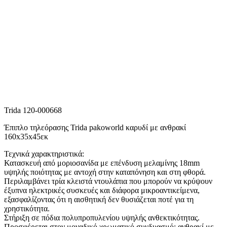
Trida 120-000668
Έπιπλο τηλεόρασης Trida pakoworld καρυδί με ανθρακί
160x35x45εκ
Τεχνικά χαρακτηριστικά:
Κατασκευή από μoριοσανίδα με επένδυση μελαμίνης 18mm
υψηλής ποιότητας με αντοχή στην καταπόνηση και στη φθορά.
Περιλαμβάνει τρία κλειστά ντουλάπια που μπορούν να κρύψουν
έξυπνα ηλεκτρικές συσκευές και διάφορα μικροαντικείμενα,
εξασφαλίζοντας ότι η αισθητική δεν θυσιάζεται ποτέ για τη
χρηστικότητα.
Στήριξη σε πόδια πολυπροπυλενίου υψηλής ανθεκτικότητας.
Προσφέρεται στον μοναδικό χρωματικό συνδυασμό: ανθρακί με