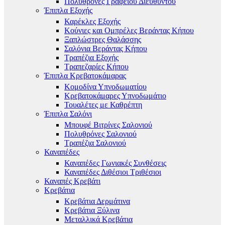
Πολυθρόνες Γραφείου Διευθυντού
Έπιπλα Εξοχής
Καρέκλες Εξοχής
Κούνιες και Ομπρέλες Βεράντας Κήπου
Ξαπλώστρες Θαλάσσης
Σαλόνια Βεράντας Κήπου
Τραπέζια Εξοχής
Τραπεζαρίες Κήπου
Έπιπλα Κρεβατοκάμαρας
Κομοδίνα Υπνοδωματίου
Κρεβατοκάμαρες Υπνοδωμάτιο
Τουαλέτες με Καθρέπτη
Έπιπλα Σαλόνι
Μπουφέ Βιτρίνες Σαλονιού
Πολυθρόνες Σαλονιού
Τραπέζια Σαλονιού
Καναπέδες
Καναπέδες Γωνιακές Συνθέσεις
Καναπέδες Διθέσιοι Τριθέσιοι
Καναπές Κρεβάτι
Κρεβάτια
Κρεβάτια Δερμάτινα
Κρεβάτια Ξύλινα
Μεταλλικά Κρεβάτια