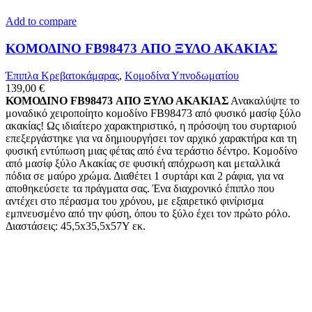
Add to compare
ΚΟΜΟΔΙΝΟ FB98473 ΑΠΟ ΞΥΛΟ ΑΚΑΚΙΑΣ
Έπιπλα Κρεβατοκάμαρας
,
Κομοδίνα Υπνοδωματίου
139,00
€
ΚΟΜΟΔΙΝΟ FB98473 ΑΠΟ ΞΥΛΟ ΑΚΑΚΙΑΣ
Ανακαλύψτε το
μοναδικό χειροποίητο κομοδίνο FB98473 από φυσικό μασίφ ξύλο
ακακίας! Ως ιδιαίτερο χαρακτηριστικό, η πρόσοψη του συρταριού
επεξεργάστηκε για να δημιουργήσει τον αρχικό χαρακτήρα και τη
φυσική εντύπωση μιας φέτας από ένα τεράστιο δέντρο. Κομοδίνο
από μασίφ ξύλο Ακακίας σε φυσική απόχρωση και μεταλλικά
πόδια σε μαύρο χρώμα. Διαθέτει 1 συρτάρι και 2 ράφια, για να
αποθηκεύσετε τα πράγματα σας. Ένα διαχρονικό έπιπλο που
αντέχει στο πέρασμα του χρόνου, με εξαιρετικό φινίρισμα
εμπνευσμένο από την φύση, όπου το ξύλο έχει τον πρώτο ρόλο.
Διαστάσεις: 45,5x35,5x57Y εκ.