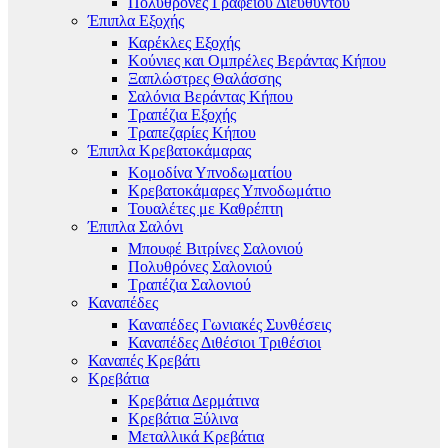
Πολυθρόνες Γραφείου Διευθυντού
Έπιπλα Εξοχής
Καρέκλες Εξοχής
Κούνιες και Ομπρέλες Βεράντας Κήπου
Ξαπλώστρες Θαλάσσης
Σαλόνια Βεράντας Κήπου
Τραπέζια Εξοχής
Τραπεζαρίες Κήπου
Έπιπλα Κρεβατοκάμαρας
Κομοδίνα Υπνοδωματίου
Κρεβατοκάμαρες Υπνοδωμάτιο
Τουαλέτες με Καθρέπτη
Έπιπλα Σαλόνι
Μπουφέ Βιτρίνες Σαλονιού
Πολυθρόνες Σαλονιού
Τραπέζια Σαλονιού
Καναπέδες
Καναπέδες Γωνιακές Συνθέσεις
Καναπέδες Διθέσιοι Τριθέσιοι
Καναπές Κρεβάτι
Κρεβάτια
Κρεβάτια Δερμάτινα
Κρεβάτια Ξύλινα
Μεταλλικά Κρεβάτια