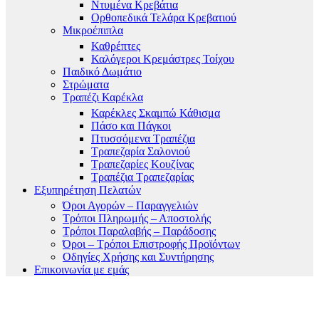
Ντυμένα Κρεβάτια
Ορθοπεδικά Τελάρα Κρεβατιού
Μικροέπιπλα
Καθρέπτες
Καλόγεροι Κρεμάστρες Τοίχου
Παιδικό Δωμάτιο
Στρώματα
Τραπέζι Καρέκλα
Καρέκλες Σκαμπώ Κάθισμα
Πάσο και Πάγκοι
Πτυσσόμενα Τραπέζια
Τραπεζαρία Σαλονιού
Τραπεζαρίες Κουζίνας
Τραπέζια Τραπεζαρίας
Εξυπηρέτηση Πελατών
Όροι Αγορών – Παραγγελιών
Τρόποι Πληρωμής – Αποστολής
Τρόποι Παραλαβής – Παράδοσης
Όροι – Τρόποι Επιστροφής Προϊόντων
Οδηγίες Χρήσης και Συντήρησης
Επικοινωνία με εμάς