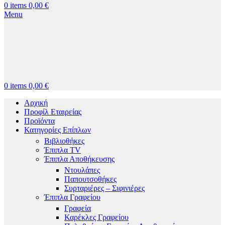
0
items
0,00
€
Menu
0
items
0,00
€
Αρχική
Προφίλ Εταιρείας
Προϊόντα
Κατηγορίες Επίπλων
Βιβλιοθήκες
Έπιπλα TV
Έπιπλα Αποθήκευσης
Ντουλάπες
Παπουτσοθήκες
Συρταριέρες – Σιφινιέρες
Έπιπλα Γραφείου
Γραφεία
Καρέκλες Γραφείου