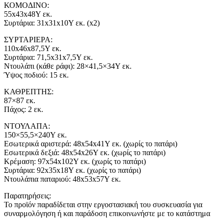
ΚΟΜΟΔΙΝΟ:
55x43x48Υ εκ.
Συρτάρια: 31x31x10Υ εκ. (x2)
ΣΥΡΤΑΡΙΕΡΑ:
110x46x87,5Υ εκ.
Συρτάρια: 71,5x31x7,5Υ εκ.
Ντουλάπι (κάθε ράφι): 28×41,5×34Υ εκ.
Ύψος πoδιού: 15 εκ.
ΚΑΘΡΕΠΤΗΣ:
87×87 εκ.
Πάχος: 2 εκ.
ΝΤΟΥΛΑΠΑ:
150×55,5×240Υ εκ.
Εσωτερικά αριστερά: 48x54x41Υ εκ. (χωρίς το πατάρι)
Εσωτερικά δεξιά: 48x54x26Υ εκ. (χωρίς το πατάρι)
Κρέμαση: 97x54x102Υ εκ. (χωρίς το πατάρι)
Συρτάρια: 92x35x18Υ εκ. (χωρίς το πατάρι)
Ντουλάπια παταριού: 48x53x57Υ εκ.
Παρατηρήσεις:
Το προϊόν παραδίδεται στην εργοστασιακή του συσκευασία για
συναρμολόγηση ή και παράδοση επικοινωνήστε με το κατάστημα