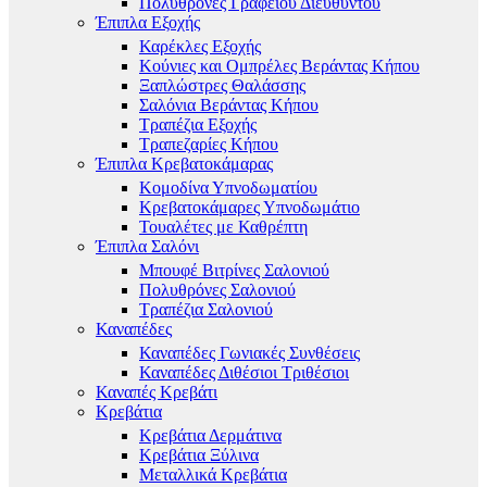
Πολυθρόνες Γραφείου Διευθυντού
Έπιπλα Εξοχής
Καρέκλες Εξοχής
Κούνιες και Ομπρέλες Βεράντας Κήπου
Ξαπλώστρες Θαλάσσης
Σαλόνια Βεράντας Κήπου
Τραπέζια Εξοχής
Τραπεζαρίες Κήπου
Έπιπλα Κρεβατοκάμαρας
Κομοδίνα Υπνοδωματίου
Κρεβατοκάμαρες Υπνοδωμάτιο
Τουαλέτες με Καθρέπτη
Έπιπλα Σαλόνι
Μπουφέ Βιτρίνες Σαλονιού
Πολυθρόνες Σαλονιού
Τραπέζια Σαλονιού
Καναπέδες
Καναπέδες Γωνιακές Συνθέσεις
Καναπέδες Διθέσιοι Τριθέσιοι
Καναπές Κρεβάτι
Κρεβάτια
Κρεβάτια Δερμάτινα
Κρεβάτια Ξύλινα
Μεταλλικά Κρεβάτια