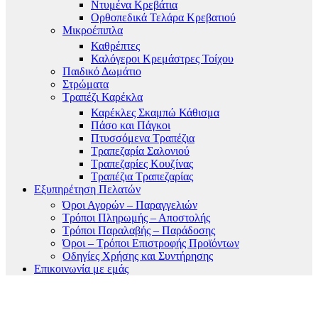
Ντυμένα Κρεβάτια
Ορθοπεδικά Τελάρα Κρεβατιού
Μικροέπιπλα
Καθρέπτες
Καλόγεροι Κρεμάστρες Τοίχου
Παιδικό Δωμάτιο
Στρώματα
Τραπέζι Καρέκλα
Καρέκλες Σκαμπώ Κάθισμα
Πάσο και Πάγκοι
Πτυσσόμενα Τραπέζια
Τραπεζαρία Σαλονιού
Τραπεζαρίες Κουζίνας
Τραπέζια Τραπεζαρίας
Εξυπηρέτηση Πελατών
Όροι Αγορών – Παραγγελιών
Τρόποι Πληρωμής – Αποστολής
Τρόποι Παραλαβής – Παράδοσης
Όροι – Τρόποι Επιστροφής Προϊόντων
Οδηγίες Χρήσης και Συντήρησης
Επικοινωνία με εμάς