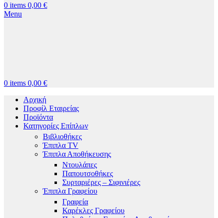
0
items
0,00
€
Menu
0
items
0,00
€
Αρχική
Προφίλ Εταιρείας
Προϊόντα
Κατηγορίες Επίπλων
Βιβλιοθήκες
Έπιπλα TV
Έπιπλα Αποθήκευσης
Ντουλάπες
Παπουτσοθήκες
Συρταριέρες – Σιφινιέρες
Έπιπλα Γραφείου
Γραφεία
Καρέκλες Γραφείου