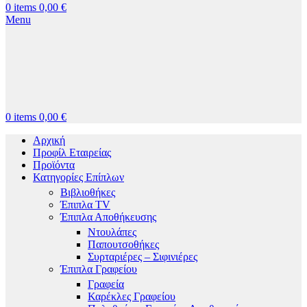
0
items
0,00
€
Menu
0
items
0,00
€
Αρχική
Προφίλ Εταιρείας
Προϊόντα
Κατηγορίες Επίπλων
Βιβλιοθήκες
Έπιπλα TV
Έπιπλα Αποθήκευσης
Ντουλάπες
Παπουτσοθήκες
Συρταριέρες – Σιφινιέρες
Έπιπλα Γραφείου
Γραφεία
Καρέκλες Γραφείου