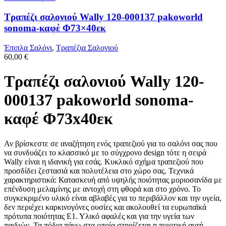
Τραπέζι σαλονιού Wally 120-000137 pakoworld
sonoma-καφέ Φ73×40εκ
Έπιπλα Σαλόνι
,
Τραπέζια Σαλονιού
60,00
€
Τραπέζι σαλονιού Wally 120-
000137 pakoworld sonoma-
καφέ Φ73x40εκ
Αν βρίσκεστε σε αναζήτηση ενός τραπεζιού για το σαλόνι σας που
να συνδυάζει το κλασσικό με το σύγχρονο design τότε η σειρά
Wally είναι η ιδανική για εσάς. Κυκλικό σχήμα τραπεζιού που
προσδίδει ζεστασιά και πολυτέλεια στο χώρο σας. Τεχνικά
χαρακτηριστικά: Κατασκευή από υψηλής ποιότητας μοριοσανίδα με
επένδυση μελαμίνης με αντοχή στη φθορά και στο χρόνο. Το
συγκεκριμένο υλικό είναι αβλαβές για το περιβάλλον και την υγεία,
δεν περιέχει καρκινογόνες ουσίες και ακολουθεί τα ευρωπαϊκά
πρότυπα ποιότητας Ε1. Υλικό αφαλές και για την υγεία των
παιδιών. Τα πόδια πάνω στα οποία στηρίζεται η ποιοτική αυτή