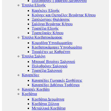
Πολυθρόνες Γραφείου Διευθυντού
Έπιπλα Εξοχής
Καρέκλες Εξοχής
Κούνιες και Ομπρέλες Βεράντας Κήπου
Ξαπλώστρες Θαλάσσης
Σαλόνια Βεράντας Κήπου
Τραπέζια Εξοχής
Τραπεζαρίες Κήπου
Έπιπλα Κρεβατοκάμαρας
Κομοδίνα Υπνοδωματίου
Κρεβατοκάμαρες Υπνοδωμάτιο
Τουαλέτες με Καθρέπτη
Έπιπλα Σαλόνι
Μπουφέ Βιτρίνες Σαλονιού
Πολυθρόνες Σαλονιού
Τραπέζια Σαλονιού
Καναπέδες
Καναπέδες Γωνιακές Συνθέσεις
Καναπέδες Διθέσιοι Τριθέσιοι
Καναπές Κρεβάτι
Κρεβάτια
Κρεβάτια Δερμάτινα
Κρεβάτια Ξύλινα
Μεταλλικά Κρεβάτια