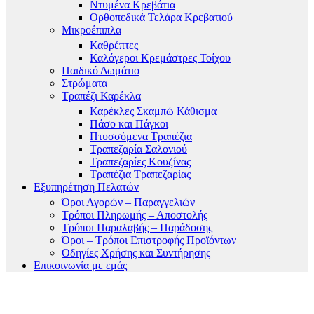
Ντυμένα Κρεβάτια
Ορθοπεδικά Τελάρα Κρεβατιού
Μικροέπιπλα
Καθρέπτες
Καλόγεροι Κρεμάστρες Τοίχου
Παιδικό Δωμάτιο
Στρώματα
Τραπέζι Καρέκλα
Καρέκλες Σκαμπώ Κάθισμα
Πάσο και Πάγκοι
Πτυσσόμενα Τραπέζια
Τραπεζαρία Σαλονιού
Τραπεζαρίες Κουζίνας
Τραπέζια Τραπεζαρίας
Εξυπηρέτηση Πελατών
Όροι Αγορών – Παραγγελιών
Τρόποι Πληρωμής – Αποστολής
Τρόποι Παραλαβής – Παράδοσης
Όροι – Τρόποι Επιστροφής Προϊόντων
Οδηγίες Χρήσης και Συντήρησης
Επικοινωνία με εμάς