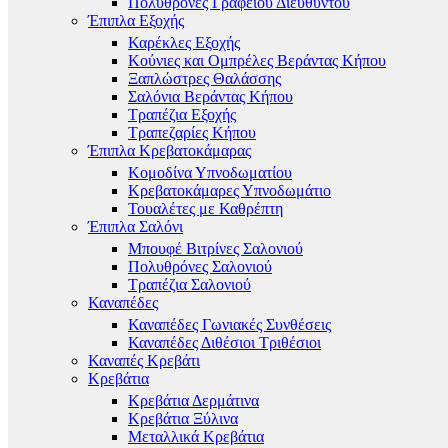
Πολυθρόνες Γραφείου Διευθυντού
Έπιπλα Εξοχής
Καρέκλες Εξοχής
Κούνιες και Ομπρέλες Βεράντας Κήπου
Ξαπλώστρες Θαλάσσης
Σαλόνια Βεράντας Κήπου
Τραπέζια Εξοχής
Τραπεζαρίες Κήπου
Έπιπλα Κρεβατοκάμαρας
Κομοδίνα Υπνοδωματίου
Κρεβατοκάμαρες Υπνοδωμάτιο
Τουαλέτες με Καθρέπτη
Έπιπλα Σαλόνι
Μπουφέ Βιτρίνες Σαλονιού
Πολυθρόνες Σαλονιού
Τραπέζια Σαλονιού
Καναπέδες
Καναπέδες Γωνιακές Συνθέσεις
Καναπέδες Διθέσιοι Τριθέσιοι
Καναπές Κρεβάτι
Κρεβάτια
Κρεβάτια Δερμάτινα
Κρεβάτια Ξύλινα
Μεταλλικά Κρεβάτια