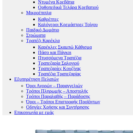
Ντυμένα Κρεβάτια
Ορθοπεδικά Τελάρα Κρεβατιού
Μικροέπιπλα
Καθρέπτες
Καλόγεροι Κρεμάστρες Τοίχου
Παιδικό Δωμάτιο
Στρώματα
Τραπέζι Καρέκλα
Καρέκλες Σκαμπώ Κάθισμα
Πάσο και Πάγκοι
Πτυσσόμενα Τραπέζια
Τραπεζαρία Σαλονιού
Τραπεζαρίες Κουζίνας
Τραπέζια Τραπεζαρίας
Εξυπηρέτηση Πελατών
Όροι Αγορών – Παραγγελιών
Τρόποι Πληρωμής – Αποστολής
Τρόποι Παραλαβής – Παράδοσης
Όροι – Τρόποι Επιστροφής Προϊόντων
Οδηγίες Χρήσης και Συντήρησης
Επικοινωνία με εμάς