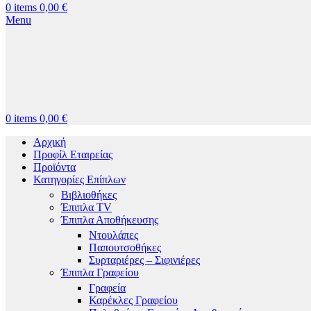
0
items
0,00
€
Menu
0
items
0,00
€
Αρχική
Προφίλ Εταιρείας
Προϊόντα
Κατηγορίες Επίπλων
Βιβλιοθήκες
Έπιπλα TV
Έπιπλα Αποθήκευσης
Ντουλάπες
Παπουτσοθήκες
Συρταριέρες – Σιφινιέρες
Έπιπλα Γραφείου
Γραφεία
Καρέκλες Γραφείου