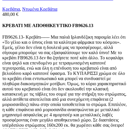
Κρεβάτια
,
Ντυμένα Κρεβάτια
480,00
€
ΚΡΕΒΑΤΙ ΜΕ ΑΠΟΘΗΚΕΥΤΙΚΟ FB9626.13
FB9626.13- Κρεβάτι------ Μια παλιά Ιρλανδέζικη παροιμία λέει ότι
«Το γέλιο και ο ύπνος είναι τα καλύτερα φάρμακα του κόσμου».
Εμείς, γέλιο δεν είναι η δουλειά μας να προσφέρουμε, αλλά
σίγουρα μπορούμε να σας εξασφαλίσουμε τον καλό ύπνο! Με το
κρεβάτι FB9626.13 δεν θα ζητήσετε ποτέ κάτι άλλο. Το κεφαλάρι
είναι ψηλό και επενδυμένο με τετραγωνισμένη καπιτονέ
τεχνοτροπία, ενώ και όλη η επένδυση του κρεβατιού είναι από
βελούδινο καρό καπιτονέ ύφασμα. Το ΚΥΠΑΡΙΣΣΙ χρώμα σε όλο
το κρεβάτι είναι εντυπωσιακό και μπορεί να συνδυαστεί με
πληθώρα διακοσμητικών μοτίβων. Όμως, το κύριο χαρακτηριστικό
αυτού του κρεβατιού είναι ότι δεν ακολουθεί την κλασική
κατασκευή με τις τάβλες του σομιέ για την στήριξη του στρώματος,
αλλά αντίθετα αποτελείται από μια συνεχόμενη επιφάνεια (2
μοριοσανίδες) πάνω στην οποία τοποθετείται το στρώμα. Επιπλέον,
η κάθε επιφάνεια από μοριοσανίδα ανασηκώνεται με μεταλλικό
μηχανισμό ασφαλείας με 4 αμορτισέρ και μεταλλικές λαβές
προσφέροντας έναν μεγάλο αποθηκευτικό χώρο. Σε διαστάσεις
υπέρδιπλου στρώματος 160x200 εκ. θα χωρέσει κάθε σας όνειρο!