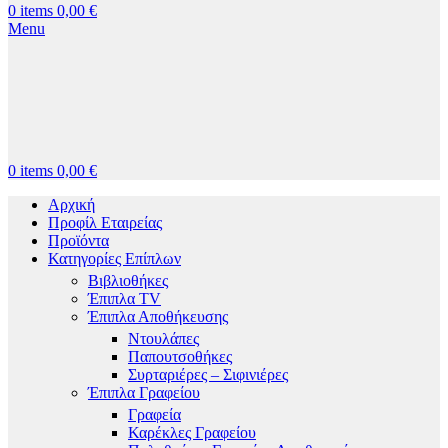
0
items
0,00
€
Menu
0
items
0,00
€
Αρχική
Προφίλ Εταιρείας
Προϊόντα
Κατηγορίες Επίπλων
Βιβλιοθήκες
Έπιπλα TV
Έπιπλα Αποθήκευσης
Ντουλάπες
Παπουτσοθήκες
Συρταριέρες – Σιφινιέρες
Έπιπλα Γραφείου
Γραφεία
Καρέκλες Γραφείου