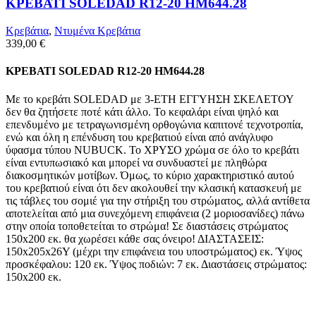
ΚΡΕΒΑΤΙ SOLEDAD R12-20 HM644.28
Κρεβάτια
,
Ντυμένα Κρεβάτια
339,00
€
ΚΡΕΒΑΤΙ SOLEDAD R12-20 HM644.28
Με το κρεβάτι SOLEDAD με 3-ΕΤΗ ΕΓΓΥΗΣΗ ΣΚΕΛΕΤΟΥ
δεν θα ζητήσετε ποτέ κάτι άλλο. Το κεφαλάρι είναι ψηλό και
επενδυμένο με τετραγωνισμένη ορθογώνια καπιτονέ τεχνοτροπία,
ενώ και όλη η επένδυση του κρεβατιού είναι από ανάγλυφο
ύφασμα τύπου NUBUCK. Το ΧΡΥΣΟ χρώμα σε όλο το κρεβάτι
είναι εντυπωσιακό και μπορεί να συνδυαστεί με πληθώρα
διακοσμητικών μοτίβων. Όμως, το κύριο χαρακτηριστικό αυτού
του κρεβατιού είναι ότι δεν ακολουθεί την κλασική κατασκευή με
τις τάβλες του σομιέ για την στήριξη του στρώματος, αλλά αντίθετα
αποτελείται από μια συνεχόμενη επιφάνεια (2 μοριοσανίδες) πάνω
στην οποία τοποθετείται το στρώμα! Σε διαστάσεις στρώματος
150x200 εκ. θα χωρέσει κάθε σας όνειρο! ΔΙΑΣΤΑΣΕΙΣ:
150x205x26Υ (μέχρι την επιφάνεια του υποστρώματος) εκ. Ύψος
προσκέφαλου: 120 εκ. Ύψος ποδιών: 7 εκ. Διαστάσεις στρώματος:
150x200 εκ.