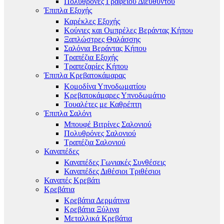
Πολυθρόνες Γραφείου Διευθυντού
Έπιπλα Εξοχής
Καρέκλες Εξοχής
Κούνιες και Ομπρέλες Βεράντας Κήπου
Ξαπλώστρες Θαλάσσης
Σαλόνια Βεράντας Κήπου
Τραπέζια Εξοχής
Τραπεζαρίες Κήπου
Έπιπλα Κρεβατοκάμαρας
Κομοδίνα Υπνοδωματίου
Κρεβατοκάμαρες Υπνοδωμάτιο
Τουαλέτες με Καθρέπτη
Έπιπλα Σαλόνι
Μπουφέ Βιτρίνες Σαλονιού
Πολυθρόνες Σαλονιού
Τραπέζια Σαλονιού
Καναπέδες
Καναπέδες Γωνιακές Συνθέσεις
Καναπέδες Διθέσιοι Τριθέσιοι
Καναπές Κρεβάτι
Κρεβάτια
Κρεβάτια Δερμάτινα
Κρεβάτια Ξύλινα
Μεταλλικά Κρεβάτια