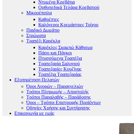
Ντυμένα Κρεβάτια
Ορθοπεδικά Τελάρα Κρεβατιού
Μικροέπιπλα
Καθρέπτες
Καλόγεροι Κρεμάστρες Τοίχου
Παιδικό Δωμάτιο
Στρώματα
Τραπέζι Καρέκλα
Καρέκλες Σκαμπώ Κάθισμα
Πάσο και Πάγκοι
Πτυσσόμενα Τραπέζια
Τραπεζαρία Σαλονιού
Τραπεζαρίες Κουζίνας
Τραπέζια Τραπεζαρίας
Εξυπηρέτηση Πελατών
Όροι Αγορών – Παραγγελιών
Τρόποι Πληρωμής – Αποστολής
Τρόποι Παραλαβής – Παράδοσης
Όροι – Τρόποι Επιστροφής Προϊόντων
Οδηγίες Χρήσης και Συντήρησης
Επικοινωνία με εμάς