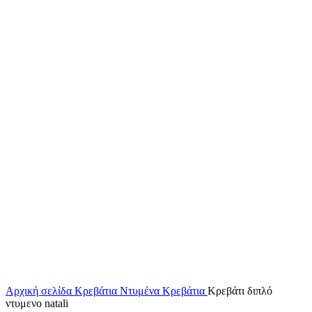
Αρχική σελίδα
Κρεβάτια
Ντυμένα Κρεβάτια
Κρεβάτι διπλό
ντυμενο natali