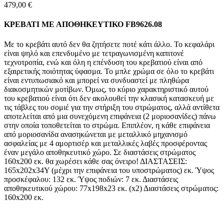
479,00
€
ΚΡΕΒΑΤΙ ΜΕ ΑΠΟΘΗΚΕΥΤΙΚΟ FB9626.08
Με το κρεβάτι αυτό δεν θα ζητήσετε ποτέ κάτι άλλο. Το κεφαλάρι
είναι ψηλό και επενδυμένο με τετραγωνισμένη καπιτονέ
τεχνοτροπία, ενώ και όλη η επένδυση του κρεβατιού είναι από
εξαιρετικής ποιότητας ύφασμα. Το μπλε χρώμα σε όλο το κρεβάτι
είναι εντυπωσιακό και μπορεί να συνδυαστεί με πληθώρα
διακοσμητικών μοτίβων. Όμως, το κύριο χαρακτηριστικό αυτού
του κρεβατιού είναι ότι δεν ακολουθεί την κλασική κατασκευή με
τις τάβλες του σομιέ για την στήριξη του στρώματος, αλλά αντίθετα
αποτελείται από μια συνεχόμενη επιφάνεια (2 μοριοσανίδες) πάνω
στην οποία τοποθετείται το στρώμα. Επιπλέον, η κάθε επιφάνεια
από μοριοσανίδα ανασηκώνεται με μεταλλικό μηχανισμό
ασφαλείας με 4 αμορτισέρ και μεταλλικές λαβές προσφέροντας
έναν μεγάλο αποθηκευτικό χώρο. Σε διαστάσεις στρώματος
160x200 εκ. θα χωρέσει κάθε σας όνειρο! ΔΙΑΣΤΑΣΕΙΣ:
165x202x34Υ (μέχρι την επιφάνεια του υποστρώματος) εκ. Ύψος
προσκέφαλου: 132 εκ. Ύψος ποδιών: 7 εκ. Διαστάσεις
αποθηκευτικού χώρου: 77x198x23 εκ. (x2) Διαστάσεις στρώματος:
160x200 εκ.