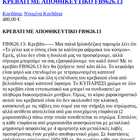
ΚΡΕΒΑΤΙ ΜΕ ΑΠΟΘΗΚΕΥΤΙΚΟ FB9626.13
Κρεβάτια
,
Ντυμένα Κρεβάτια
480,00
€
ΚΡΕΒΑΤΙ ΜΕ ΑΠΟΘΗΚΕΥΤΙΚΟ FB9626.13
FB9626.13- Κρεβάτι------ Μια παλιά Ιρλανδέζικη παροιμία λέει ότι
«Το γέλιο και ο ύπνος είναι τα καλύτερα φάρμακα του κόσμου».
Εμείς, γέλιο δεν είναι η δουλειά μας να προσφέρουμε, αλλά
σίγουρα μπορούμε να σας εξασφαλίσουμε τον καλό ύπνο! Με το
κρεβάτι FB9626.13 δεν θα ζητήσετε ποτέ κάτι άλλο. Το κεφαλάρι
είναι ψηλό και επενδυμένο με τετραγωνισμένη καπιτονέ
τεχνοτροπία, ενώ και όλη η επένδυση του κρεβατιού είναι από
βελούδινο καρό καπιτονέ ύφασμα. Το ΚΥΠΑΡΙΣΣΙ χρώμα σε όλο
το κρεβάτι είναι εντυπωσιακό και μπορεί να συνδυαστεί με
πληθώρα διακοσμητικών μοτίβων. Όμως, το κύριο χαρακτηριστικό
αυτού του κρεβατιού είναι ότι δεν ακολουθεί την κλασική
κατασκευή με τις τάβλες του σομιέ για την στήριξη του στρώματος,
αλλά αντίθετα αποτελείται από μια συνεχόμενη επιφάνεια (2
μοριοσανίδες) πάνω στην οποία τοποθετείται το στρώμα. Επιπλέον,
η κάθε επιφάνεια από μοριοσανίδα ανασηκώνεται με μεταλλικό
μηχανισμό ασφαλείας με 4 αμορτισέρ και μεταλλικές λαβές
προσφέροντας έναν μεγάλο αποθηκευτικό χώρο. Σε διαστάσεις
υπέρδιπλου στρώματος 160x200 εκ. θα χωρέσει κάθε σας όνειρο!