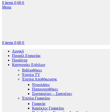
0
items
0,00
€
Menu
0
items
0,00
€
Αρχική
Προφίλ Εταιρείας
Προϊόντα
Κατηγορίες Επίπλων
Βιβλιοθήκες
Έπιπλα TV
Έπιπλα Αποθήκευσης
Ντουλάπες
Παπουτσοθήκες
Συρταριέρες – Σιφινιέρες
Έπιπλα Γραφείου
Γραφεία
Καρέκλες Γραφείου