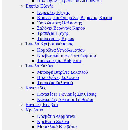
Πολυθρόνες Γραφείου Διευθυντού
Έπιπλα Εξοχής
Καρέκλες Εξοχής
Κούνιες και Ομπρέλες Βεράντας Κήπου
Ξαπλώστρες Θαλάσσης
Σαλόνια Βεράντας Κήπου
Τραπέζια Εξοχής
Τραπεζαρίες Κήπου
Έπιπλα Κρεβατοκάμαρας
Κομοδίνα Υπνοδωματίου
Κρεβατοκάμαρες Υπνοδωμάτιο
Τουαλέτες με Καθρέπτη
Έπιπλα Σαλόνι
Μπουφέ Βιτρίνες Σαλονιού
Πολυθρόνες Σαλονιού
Τραπέζια Σαλονιού
Καναπέδες
Καναπέδες Γωνιακές Συνθέσεις
Καναπέδες Διθέσιοι Τριθέσιοι
Καναπές Κρεβάτι
Κρεβάτια
Κρεβάτια Δερμάτινα
Κρεβάτια Ξύλινα
Μεταλλικά Κρεβάτια