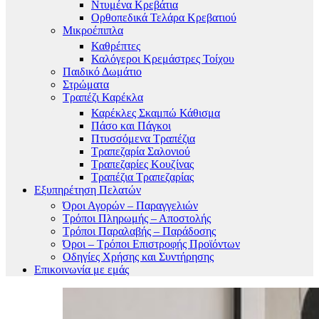
Ντυμένα Κρεβάτια
Ορθοπεδικά Τελάρα Κρεβατιού
Μικροέπιπλα
Καθρέπτες
Καλόγεροι Κρεμάστρες Τοίχου
Παιδικό Δωμάτιο
Στρώματα
Τραπέζι Καρέκλα
Καρέκλες Σκαμπώ Κάθισμα
Πάσο και Πάγκοι
Πτυσσόμενα Τραπέζια
Τραπεζαρία Σαλονιού
Τραπεζαρίες Κουζίνας
Τραπέζια Τραπεζαρίας
Εξυπηρέτηση Πελατών
Όροι Αγορών – Παραγγελιών
Τρόποι Πληρωμής – Αποστολής
Τρόποι Παραλαβής – Παράδοσης
Όροι – Τρόποι Επιστροφής Προϊόντων
Οδηγίες Χρήσης και Συντήρησης
Επικοινωνία με εμάς