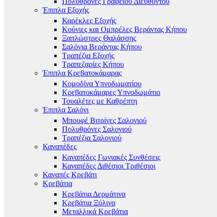
Πολυθρόνες Γραφείου Διευθυντού
Έπιπλα Εξοχής
Καρέκλες Εξοχής
Κούνιες και Ομπρέλες Βεράντας Κήπου
Ξαπλώστρες Θαλάσσης
Σαλόνια Βεράντας Κήπου
Τραπέζια Εξοχής
Τραπεζαρίες Κήπου
Έπιπλα Κρεβατοκάμαρας
Κομοδίνα Υπνοδωματίου
Κρεβατοκάμαρες Υπνοδωμάτιο
Τουαλέτες με Καθρέπτη
Έπιπλα Σαλόνι
Μπουφέ Βιτρίνες Σαλονιού
Πολυθρόνες Σαλονιού
Τραπέζια Σαλονιού
Καναπέδες
Καναπέδες Γωνιακές Συνθέσεις
Καναπέδες Διθέσιοι Τριθέσιοι
Καναπές Κρεβάτι
Κρεβάτια
Κρεβάτια Δερμάτινα
Κρεβάτια Ξύλινα
Μεταλλικά Κρεβάτια