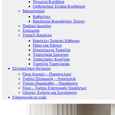
Ντυμένα Κρεβάτια
Ορθοπεδικά Τελάρα Κρεβατιού
Μικροέπιπλα
Καθρέπτες
Καλόγεροι Κρεμάστρες Τοίχου
Παιδικό Δωμάτιο
Στρώματα
Τραπέζι Καρέκλα
Καρέκλες Σκαμπώ Κάθισμα
Πάσο και Πάγκοι
Πτυσσόμενα Τραπέζια
Τραπεζαρία Σαλονιού
Τραπεζαρίες Κουζίνας
Τραπέζια Τραπεζαρίας
Εξυπηρέτηση Πελατών
Όροι Αγορών – Παραγγελιών
Τρόποι Πληρωμής – Αποστολής
Τρόποι Παραλαβής – Παράδοσης
Όροι – Τρόποι Επιστροφής Προϊόντων
Οδηγίες Χρήσης και Συντήρησης
Επικοινωνία με εμάς