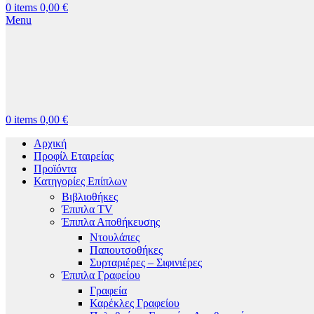
0
items
0,00
€
Menu
0
items
0,00
€
Αρχική
Προφίλ Εταιρείας
Προϊόντα
Κατηγορίες Επίπλων
Βιβλιοθήκες
Έπιπλα TV
Έπιπλα Αποθήκευσης
Ντουλάπες
Παπουτσοθήκες
Συρταριέρες – Σιφινιέρες
Έπιπλα Γραφείου
Γραφεία
Καρέκλες Γραφείου