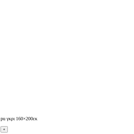
 pu γκρι 160×200εκ