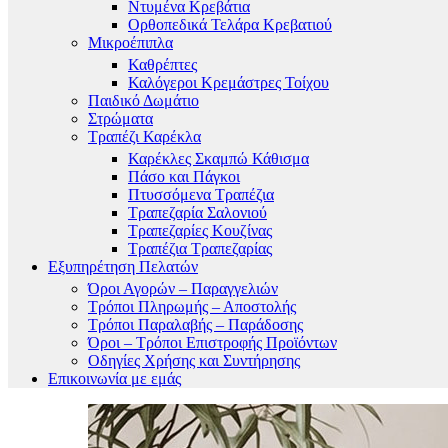
Ντυμένα Κρεβάτια
Ορθοπεδικά Τελάρα Κρεβατιού
Μικροέπιπλα
Καθρέπτες
Καλόγεροι Κρεμάστρες Τοίχου
Παιδικό Δωμάτιο
Στρώματα
Τραπέζι Καρέκλα
Καρέκλες Σκαμπώ Κάθισμα
Πάσο και Πάγκοι
Πτυσσόμενα Τραπέζια
Τραπεζαρία Σαλονιού
Τραπεζαρίες Κουζίνας
Τραπέζια Τραπεζαρίας
Εξυπηρέτηση Πελατών
Όροι Αγορών – Παραγγελιών
Τρόποι Πληρωμής – Αποστολής
Τρόποι Παραλαβής – Παράδοσης
Όροι – Τρόποι Επιστροφής Προϊόντων
Οδηγίες Χρήσης και Συντήρησης
Επικοινωνία με εμάς