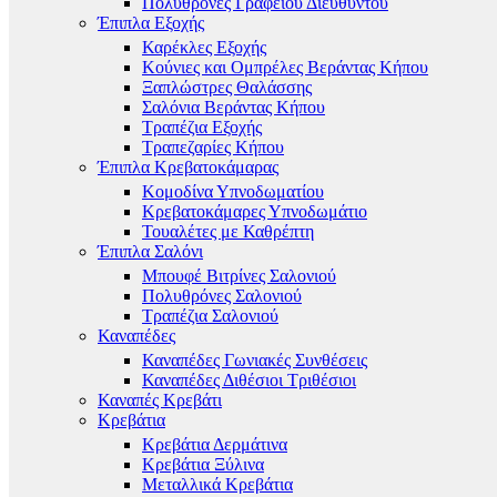
Πολυθρόνες Γραφείου Διευθυντού
Έπιπλα Εξοχής
Καρέκλες Εξοχής
Κούνιες και Ομπρέλες Βεράντας Κήπου
Ξαπλώστρες Θαλάσσης
Σαλόνια Βεράντας Κήπου
Τραπέζια Εξοχής
Τραπεζαρίες Κήπου
Έπιπλα Κρεβατοκάμαρας
Κομοδίνα Υπνοδωματίου
Κρεβατοκάμαρες Υπνοδωμάτιο
Τουαλέτες με Καθρέπτη
Έπιπλα Σαλόνι
Μπουφέ Βιτρίνες Σαλονιού
Πολυθρόνες Σαλονιού
Τραπέζια Σαλονιού
Καναπέδες
Καναπέδες Γωνιακές Συνθέσεις
Καναπέδες Διθέσιοι Τριθέσιοι
Καναπές Κρεβάτι
Κρεβάτια
Κρεβάτια Δερμάτινα
Κρεβάτια Ξύλινα
Μεταλλικά Κρεβάτια