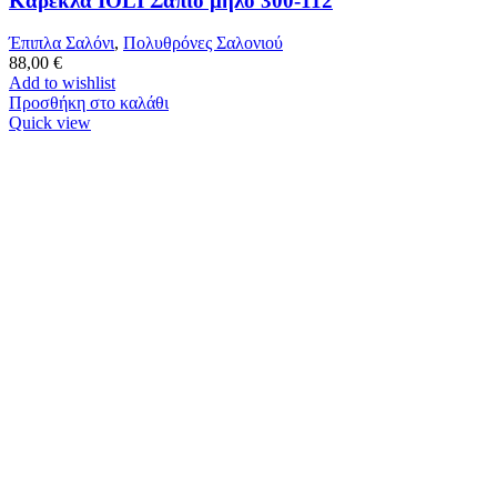
Καρέκλα IOLI Σάπιο μήλο 300-112
Έπιπλα Σαλόνι
,
Πολυθρόνες Σαλονιού
88,00
€
Add to wishlist
Προσθήκη στο καλάθι
Quick view