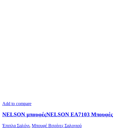
Add to compare
NELSON μπουφέςNELSON ΕΑ7103 Μπουφές
Έπιπλα Σαλόνι
,
Μπουφέ Βιτρίνες Σαλονιού