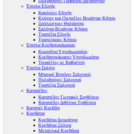
Πολυθρόνες Γραφείου Διευθυντού
Έπιπλα Εξοχής
Καρέκλες Εξοχής
Κούνιες και Ομπρέλες Βεράντας Κήπου
Ξαπλώστρες Θαλάσσης
Σαλόνια Βεράντας Κήπου
Τραπέζια Εξοχής
Τραπεζαρίες Κήπου
Έπιπλα Κρεβατοκάμαρας
Κομοδίνα Υπνοδωματίου
Κρεβατοκάμαρες Υπνοδωμάτιο
Τουαλέτες με Καθρέπτη
Έπιπλα Σαλόνι
Μπουφέ Βιτρίνες Σαλονιού
Πολυθρόνες Σαλονιού
Τραπέζια Σαλονιού
Καναπέδες
Καναπέδες Γωνιακές Συνθέσεις
Καναπέδες Διθέσιοι Τριθέσιοι
Καναπές Κρεβάτι
Κρεβάτια
Κρεβάτια Δερμάτινα
Κρεβάτια Ξύλινα
Μεταλλικά Κρεβάτια