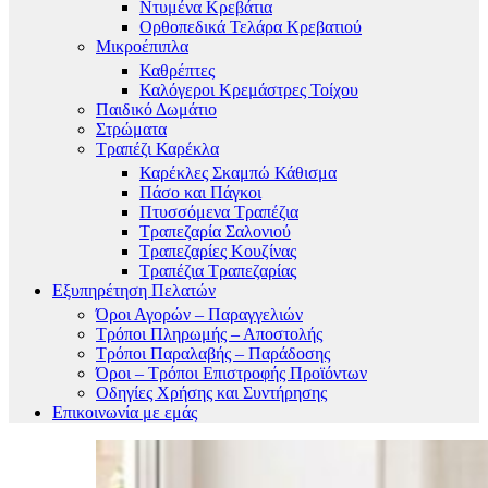
Ντυμένα Κρεβάτια
Ορθοπεδικά Τελάρα Κρεβατιού
Μικροέπιπλα
Καθρέπτες
Καλόγεροι Κρεμάστρες Τοίχου
Παιδικό Δωμάτιο
Στρώματα
Τραπέζι Καρέκλα
Καρέκλες Σκαμπώ Κάθισμα
Πάσο και Πάγκοι
Πτυσσόμενα Τραπέζια
Τραπεζαρία Σαλονιού
Τραπεζαρίες Κουζίνας
Τραπέζια Τραπεζαρίας
Εξυπηρέτηση Πελατών
Όροι Αγορών – Παραγγελιών
Τρόποι Πληρωμής – Αποστολής
Τρόποι Παραλαβής – Παράδοσης
Όροι – Τρόποι Επιστροφής Προϊόντων
Οδηγίες Χρήσης και Συντήρησης
Επικοινωνία με εμάς