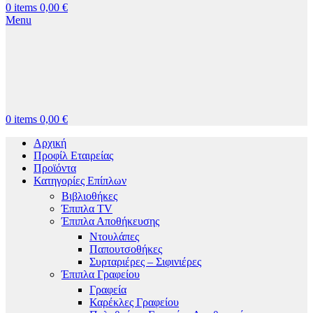
0
items
0,00
€
Menu
0
items
0,00
€
Αρχική
Προφίλ Εταιρείας
Προϊόντα
Κατηγορίες Επίπλων
Βιβλιοθήκες
Έπιπλα TV
Έπιπλα Αποθήκευσης
Ντουλάπες
Παπουτσοθήκες
Συρταριέρες – Σιφινιέρες
Έπιπλα Γραφείου
Γραφεία
Καρέκλες Γραφείου