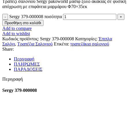
Τραπέζι σαλονιού Sergy pakoworld μασίφ ξύλο ακακίας σε φυσική
απόχρωση με επιφάνεια μαρμάρου Φ70×35εκ
Sergy 379-000008 ποσότητα
Προσθήκη στο καλάθι
Add to compare
Add to wishlist
Κωδικός προϊόντος:
Sergy 379-000008
Κατηγορίες:
Έπιπλα
Σαλόνι
,
Τραπέζια Σαλονιού
Ετικέτα:
τραπεζάκια σαλονιού
Share:
Περιγραφή
ΠΛΗΡΩΜΕΣ
ΠΑΡΑΔΟΣΕΙΣ
Περιγραφή
Sergy 379-000008