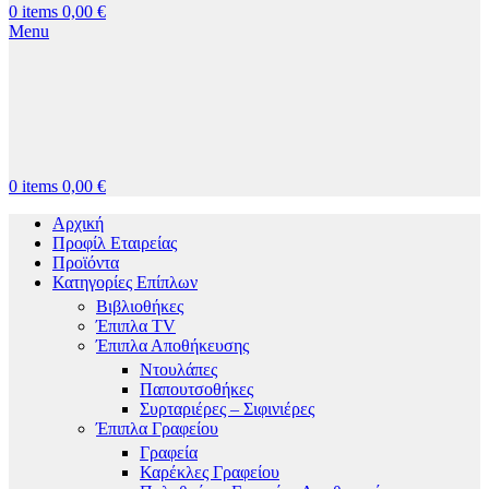
0
items
0,00
€
Menu
0
items
0,00
€
Αρχική
Προφίλ Εταιρείας
Προϊόντα
Κατηγορίες Επίπλων
Βιβλιοθήκες
Έπιπλα TV
Έπιπλα Αποθήκευσης
Ντουλάπες
Παπουτσοθήκες
Συρταριέρες – Σιφινιέρες
Έπιπλα Γραφείου
Γραφεία
Καρέκλες Γραφείου