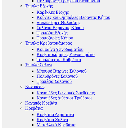
Πολυθρόνες Γραφείου Διευθυντού
Έπιπλα Εξοχής
Καρέκλες Εξοχής
Κούνιες και Ομπρέλες Βεράντας Κήπου
Ξαπλώστρες Θαλάσσης
Σαλόνια Βεράντας Κήπου
Τραπέζια Εξοχής
Τραπεζαρίες Κήπου
Έπιπλα Κρεβατοκάμαρας
Κομοδίνα Υπνοδωματίου
Κρεβατοκάμαρες Υπνοδωμάτιο
Τουαλέτες με Καθρέπτη
Έπιπλα Σαλόνι
Μπουφέ Βιτρίνες Σαλονιού
Πολυθρόνες Σαλονιού
Τραπέζια Σαλονιού
Καναπέδες
Καναπέδες Γωνιακές Συνθέσεις
Καναπέδες Διθέσιοι Τριθέσιοι
Καναπές Κρεβάτι
Κρεβάτια
Κρεβάτια Δερμάτινα
Κρεβάτια Ξύλινα
Μεταλλικά Κρεβάτια