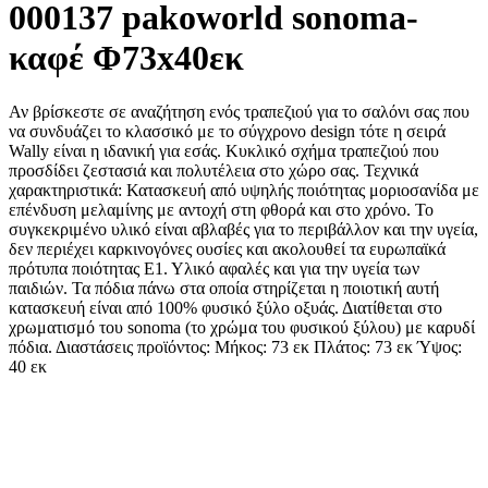
000137 pakoworld sonoma-
καφέ Φ73x40εκ
Αν βρίσκεστε σε αναζήτηση ενός τραπεζιού για το σαλόνι σας που
να συνδυάζει το κλασσικό με το σύγχρονο design τότε η σειρά
Wally είναι η ιδανική για εσάς. Κυκλικό σχήμα τραπεζιού που
προσδίδει ζεστασιά και πολυτέλεια στο χώρο σας. Τεχνικά
χαρακτηριστικά: Κατασκευή από υψηλής ποιότητας μοριοσανίδα με
επένδυση μελαμίνης με αντοχή στη φθορά και στο χρόνο. Το
συγκεκριμένο υλικό είναι αβλαβές για το περιβάλλον και την υγεία,
δεν περιέχει καρκινογόνες ουσίες και ακολουθεί τα ευρωπαϊκά
πρότυπα ποιότητας Ε1. Υλικό αφαλές και για την υγεία των
παιδιών. Τα πόδια πάνω στα οποία στηρίζεται η ποιοτική αυτή
κατασκευή είναι από 100% φυσικό ξύλο οξυάς. Διατίθεται στο
χρωματισμό του sonoma (το χρώμα του φυσικού ξύλου) με καρυδί
πόδια. Διαστάσεις προϊόντος: Μήκος: 73 εκ Πλάτος: 73 εκ Ύψος:
40 εκ