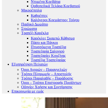
Ντυμένα Κρεβάτια
Ορθοπεδικά Τελάρα Κρεβατιού
Μικροέπιπλα
Καθρέπτες
Καλόγεροι Κρεμάστρες Τοίχου
Παιδικό Δωμάτιο
Στρώματα
Τραπέζι Καρέκλα
Καρέκλες Σκαμπώ Κάθισμα
Πάσο και Πάγκοι
Πτυσσόμενα Τραπέζια
Τραπεζαρία Σαλονιού
Τραπεζαρίες Κουζίνας
Τραπέζια Τραπεζαρίας
Εξυπηρέτηση Πελατών
Όροι Αγορών – Παραγγελιών
Τρόποι Πληρωμής – Αποστολής
Τρόποι Παραλαβής – Παράδοσης
Όροι – Τρόποι Επιστροφής Προϊόντων
Οδηγίες Χρήσης και Συντήρησης
Επικοινωνία με εμάς