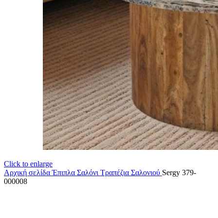
Click to enlarge
Αρχική σελίδα
Έπιπλα Σαλόνι
Τραπέζια Σαλονιού
Sergy 379-
000008