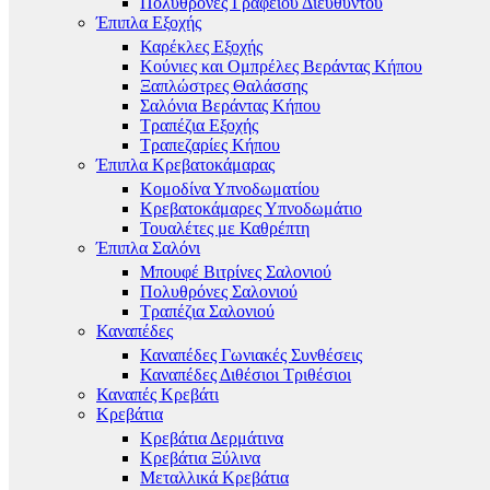
Πολυθρόνες Γραφείου Διευθυντού
Έπιπλα Εξοχής
Καρέκλες Εξοχής
Κούνιες και Ομπρέλες Βεράντας Κήπου
Ξαπλώστρες Θαλάσσης
Σαλόνια Βεράντας Κήπου
Τραπέζια Εξοχής
Τραπεζαρίες Κήπου
Έπιπλα Κρεβατοκάμαρας
Κομοδίνα Υπνοδωματίου
Κρεβατοκάμαρες Υπνοδωμάτιο
Τουαλέτες με Καθρέπτη
Έπιπλα Σαλόνι
Μπουφέ Βιτρίνες Σαλονιού
Πολυθρόνες Σαλονιού
Τραπέζια Σαλονιού
Καναπέδες
Καναπέδες Γωνιακές Συνθέσεις
Καναπέδες Διθέσιοι Τριθέσιοι
Καναπές Κρεβάτι
Κρεβάτια
Κρεβάτια Δερμάτινα
Κρεβάτια Ξύλινα
Μεταλλικά Κρεβάτια