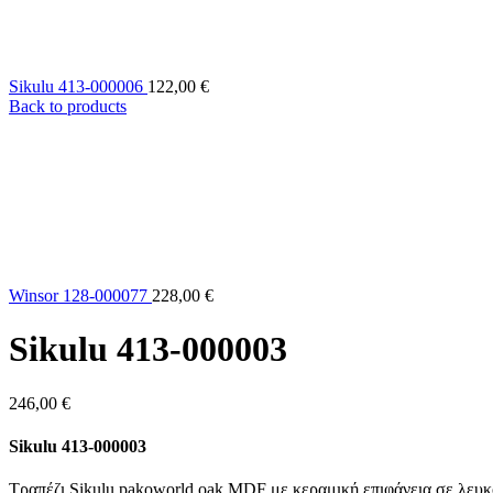
Sikulu 413-000006
122,00
€
Back to products
Winsor 128-000077
228,00
€
Sikulu 413-000003
246,00
€
Sikulu 413-000003
Τραπέζι Sikulu pakoworld oak MDF με κεραμική επιφάνεια σε λε