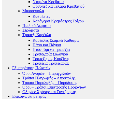
Ντυμένα Κρεβάτια
Ορθοπεδικά Τελάρα Κρεβατιού
Μικροέπιπλα
Καθρέπτες
Καλόγεροι Κρεμάστρες Τοίχου
Παιδικό Δωμάτιο
Στρώματα
Τραπέζι Καρέκλα
Καρέκλες Σκαμπώ Κάθισμα
Πάσο και Πάγκοι
Πτυσσόμενα Τραπέζια
Τραπεζαρία Σαλονιού
Τραπεζαρίες Κουζίνας
Τραπέζια Τραπεζαρίας
Εξυπηρέτηση Πελατών
Όροι Αγορών – Παραγγελιών
Τρόποι Πληρωμής – Αποστολής
Τρόποι Παραλαβής – Παράδοσης
Όροι – Τρόποι Επιστροφής Προϊόντων
Οδηγίες Χρήσης και Συντήρησης
Επικοινωνία με εμάς