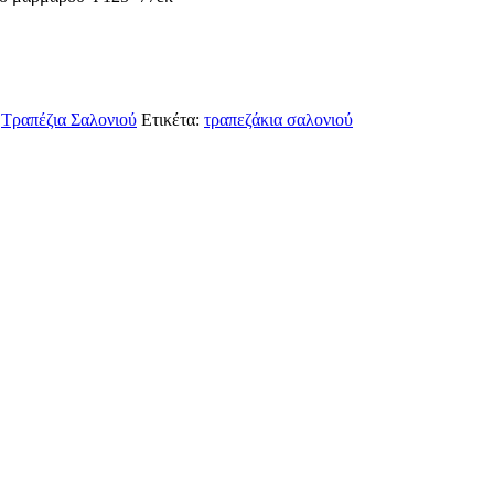
Τραπέζια Σαλονιού
Ετικέτα:
τραπεζάκια σαλονιού