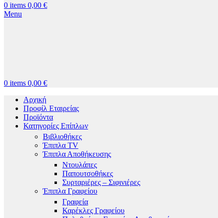
0
items
0,00
€
Menu
0
items
0,00
€
Αρχική
Προφίλ Εταιρείας
Προϊόντα
Κατηγορίες Επίπλων
Βιβλιοθήκες
Έπιπλα TV
Έπιπλα Αποθήκευσης
Ντουλάπες
Παπουτσοθήκες
Συρταριέρες – Σιφινιέρες
Έπιπλα Γραφείου
Γραφεία
Καρέκλες Γραφείου