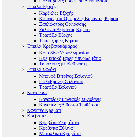
Πολυθρόνες Γραφείου Διευθυντού
Έπιπλα Εξοχής
Καρέκλες Εξοχής
Κούνιες και Ομπρέλες Βεράντας Κήπου
Ξαπλώστρες Θαλάσσης
Σαλόνια Βεράντας Κήπου
Τραπέζια Εξοχής
Τραπεζαρίες Κήπου
Έπιπλα Κρεβατοκάμαρας
Κομοδίνα Υπνοδωματίου
Κρεβατοκάμαρες Υπνοδωμάτιο
Τουαλέτες με Καθρέπτη
Έπιπλα Σαλόνι
Μπουφέ Βιτρίνες Σαλονιού
Πολυθρόνες Σαλονιού
Τραπέζια Σαλονιού
Καναπέδες
Καναπέδες Γωνιακές Συνθέσεις
Καναπέδες Διθέσιοι Τριθέσιοι
Καναπές Κρεβάτι
Κρεβάτια
Κρεβάτια Δερμάτινα
Κρεβάτια Ξύλινα
Μεταλλικά Κρεβάτια