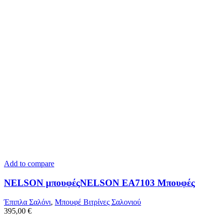
Add to compare
NELSON μπουφέςNELSON ΕΑ7103 Μπουφές
Έπιπλα Σαλόνι
,
Μπουφέ Βιτρίνες Σαλονιού
395,00
€