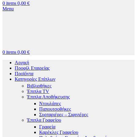
0
items
0,00
€
Menu
0
items
0,00
€
Αρχική
Προφίλ Εταιρείας
Προϊόντα
Κατηγορίες Επίπλων
Βιβλιοθήκες
Έπιπλα TV
Έπιπλα Αποθήκευσης
Ντουλάπες
Παπουτσοθήκες
Συρταριέρες – Σιφινιέρες
Έπιπλα Γραφείου
Γραφεία
Καρέκλες Γραφείου