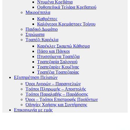
Ντυμένα Κρεβάτια
Ορθοπεδικά Τελάρα Κρεβατιού
Μικροέπιπλα
Καθρέπτες
Καλόγεροι Κρεμάστρες Τοίχου
Παιδικό Δωμάτιο
Στρώματα
Τραπέζι Καρέκλα
Καρέκλες Σκαμπώ Κάθισμα
Πάσο και Πάγκοι
Πτυσσόμενα Τραπέζια
Τραπεζαρία Σαλονιού
Τραπεζαρίες Κουζίνας
Τραπέζια Τραπεζαρίας
Εξυπηρέτηση Πελατών
Όροι Αγορών – Παραγγελιών
Τρόποι Πληρωμής – Αποστολής
Τρόποι Παραλαβής – Παράδοσης
Όροι – Τρόποι Επιστροφής Προϊόντων
Οδηγίες Χρήσης και Συντήρησης
Επικοινωνία με εμάς