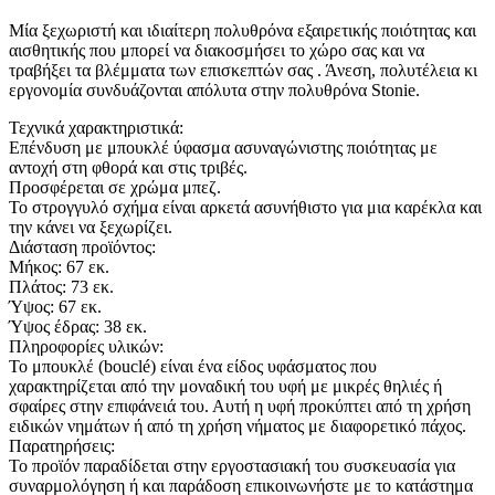
Μία ξεχωριστή και ιδιαίτερη πολυθρόνα εξαιρετικής ποιότητας και
αισθητικής που μπορεί να διακοσμήσει το χώρο σας και να
τραβήξει τα βλέμματα των επισκεπτών σας . Άνεση, πολυτέλεια κι
εργονομία συνδυάζονται απόλυτα στην πολυθρόνα Stonie.
Τεχνικά χαρακτηριστικά:
Επένδυση με μπουκλέ ύφασμα ασυναγώνιστης ποιότητας με
αντοχή στη φθορά και στις τριβές.
Προσφέρεται σε χρώμα μπεζ.
Το στρογγυλό σχήμα είναι αρκετά ασυνήθιστο για μια καρέκλα και
την κάνει να ξεχωρίζει.
Διάσταση προϊόντος:
Μήκος: 67 εκ.
Πλάτος: 73 εκ.
Ύψος: 67 εκ.
Ύψος έδρας: 38 εκ.
Πληροφορίες υλικών:
Το μπουκλέ (bouclé) είναι ένα είδος υφάσματος που
χαρακτηρίζεται από την μοναδική του υφή με μικρές θηλιές ή
σφαίρες στην επιφάνειά του. Αυτή η υφή προκύπτει από τη χρήση
ειδικών νημάτων ή από τη χρήση νήματος με διαφορετικό πάχος.
Παρατηρήσεις:
Το προϊόν παραδίδεται στην εργοστασιακή του συσκευασία για
συναρμολόγηση ή και παράδοση επικοινωνήστε με το κατάστημα